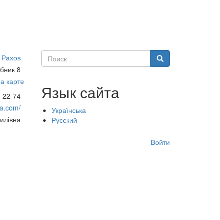
Поиск
Рахов
Поиск
бник 8
а карте
Язык сайта
-22-74
na.com/
Українська
илівна
Русский
Меню
Войти
учётной
записи
пользователя