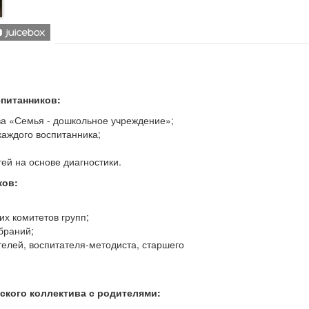
спитанников:
ва «Семья - дошкольное учреждение»;
аждого воспитанника;
ей на основе диагностики.
ков:
х комитетов групп;
браний;
телей, воспитателя-методиста, старшего
кого коллектива с родителями: