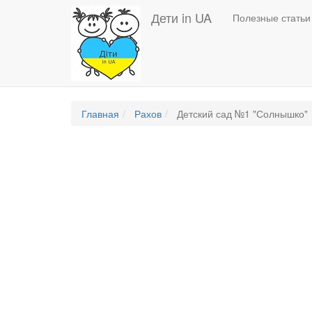
Перейти
Дети in UA
Основная
Полезные статьи
к
основному
навигация
содержанию
RU
Главная
Рахов
Детский сад №1 "Солнышко"