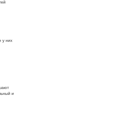
тей
 у них
чшают
льный и