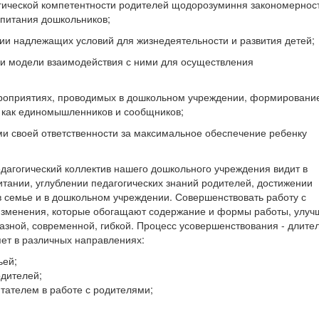
огической компетентности родителей щодорозуминня закономернос
спитания дошкольников;
нии надлежащих условий для жизнедеятельности и развития детей;
и и модели взаимодействия с ними для осуществления
ероприятиях, проводимых в дошкольном учреждении, формирование
а как единомышленников и сообщников;
и своей ответственности за максимальное обеспечение ребенку
огический коллектив нашего дошкольного учреждения видит в
тании, углублении педагогических знаний родителей, достижении
в семье и в дошкольном учреждении. Совершенствовать работу с
 изменения, которые обогащают содержание и формы работы, улу
азной, современной, гибкой. Процесс усовершенствования - длите
т в различных направлениях:
ьей;
дителей;
ателем в работе с родителями;