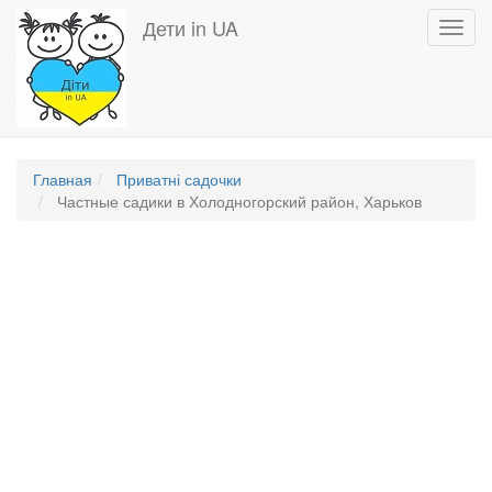
Перейти
Дети in UA
Toggl
к
navig
основному
содержанию
Главная
Приватні садочки
Частные садики в Холодногорский район, Харьков