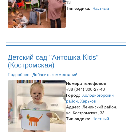
13
Тип садика
Частный
Детский сад "Антошка Kids"
(Костромская)
Подробнее
о
Добавить комментарий
Детский
Номера телефонов
сад
+38 (044) 300-27-43
"Антошка
Город
Холодногорский
Kids"
район, Харьков
(Костромская)
Адрес
Ленинский район,
ул. Костромская, 33
Тип садика
Частный