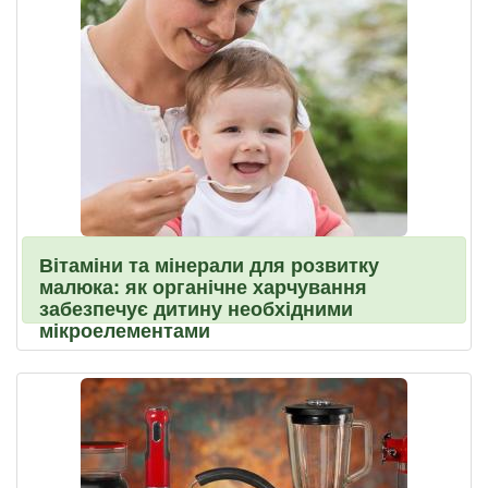
Вітаміни та мінерали для розвитку
малюка: як органічне харчування
забезпечує дитину необхідними
мікроелементами