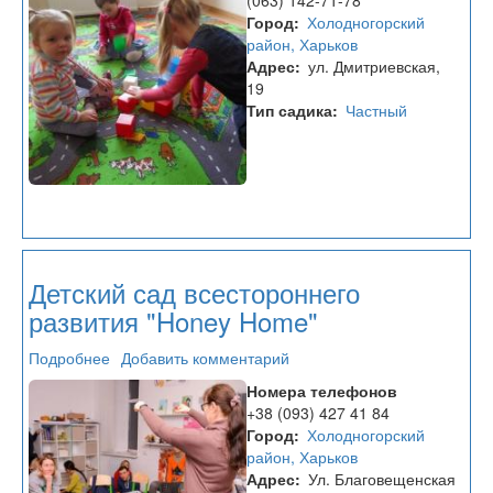
(063) 142-71-78
и
Город
Холодногорский
развития
район, Харьков
"Смартик"
Адрес
ул. Дмитриевская,
19
Тип садика
Частный
Детский сад всестороннего
развития "Honey Home"
Подробнее
о
Добавить комментарий
Детский
Номера телефонов
сад
+38 (093) 427 41 84
всестороннего
Город
Холодногорский
развития
район, Харьков
"Honey
Адрес
Ул. Благовещенская
Home"