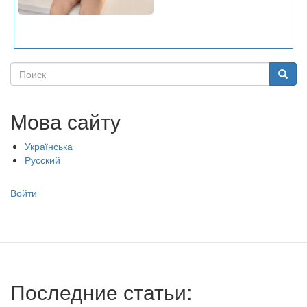
Поиск
Поиск
Мова сайту
Українська
Русский
Меню
Войти
учётной
записи
пользователя
Последние статьи: