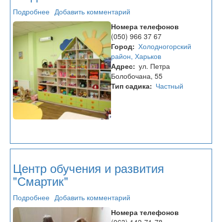
Подробнее
о
Добавить комментарий
Частный
Номера телефонов
детский
(050) 966 37 67
сад
Город
Холодногорский
"Веселі
район, Харьков
сходинки"
Адрес
ул. Петра
Болобочана, 55
Тип садика
Частный
Центр обучения и развития
"Смартик"
Подробнее
о
Добавить комментарий
Центр
Номера телефонов
обучения