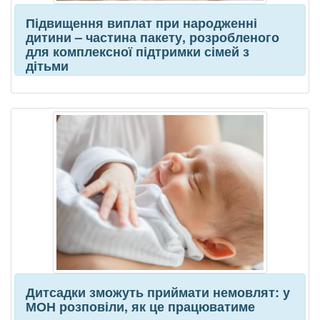
Підвищення виплат при народженні
дитини – частина пакету, розробленого
для комплексної підтримки сімей з
дітьми
Дитсадки зможуть приймати немовлят: у
МОН розповіли, як це працюватиме