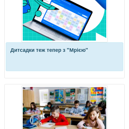
Дитсадки теж тепер з "Мрією"