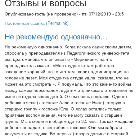
Отзывы и вопросы
Опубликовано
гость (не проверено)
- пт, 07/12/2019 - 23:51
Постоянная ссылка (Permalink)
Не рекомендую однозначно…
Не рекомендую однозначно. Когда искала садик своим детям,
спросила у преподавателя из Педагогического университета
им. Драгоманова что он знает о «Меридиан», на что
преподаватель сказал: «Моя студентка там работала-
заведение хороший, но то что там творит администрация на
голову не лезет. Моя студентка оттуда ушла, сказала, что не
может на это смотреть ». Я подумала, что это какие-то войны
между самим персоналом, к детям это никакого отношения не
имеет и отдала своих детей. О чем очень сожалею. Одного
ребенка в ясли (к госпоже Алле и госпоже Нине), вторую в
старшую группу к госпоже Юле. О яслах остались только
приятные воспоминания, чего не могу сказать о старшей
группе. Мы отходили в общем где-то 3,5 мес. Так как младший
ребенок попадает с сентября к госпоже Юле мы забрали
документы из садика. Во-первых (говорю дальше о старшей