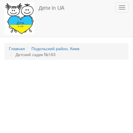
Перейти
Дети in UA
Toggl
к
navig
основному
содержанию
Главная
Подольский район, Киев
Детский садик №163