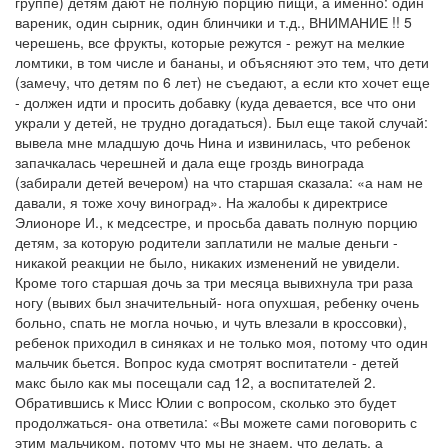
группе) детям дают не полную порцию пищи, а именно: один
вареник, один сырник, один блинчики и т.д., ВНИМАНИЕ !! 5
черешень, все фрукты, которые режутся - режут на мелкие
ломтики, в том числе и бананы, и объясняют это тем, что дети
(замечу, что детям по 6 лет) не съедают, а если кто хочет еще
- должен идти и просить добавку (куда девается, все что они
украли у детей, не трудно догадаться). Был еще такой случай:
вывела мне младшую дочь Нина и извинилась, что ребенок
запачкалась черешней и дала еще гроздь винограда
(забирали детей вечером) на что старшая сказала: «а нам не
давали, я тоже хочу виноград». На жалобы к директрисе
Элионоре И., к медсестре, и просьба давать полную порцию
детям, за которую родители заплатили не малые деньги -
никакой реакции не было, никаких изменений не увидели.
Кроме того старшая дочь за три месяца вывихнула три раза
ногу (вывих был значительный- нога опухшая, ребенку очень
больно, спать не могла ночью, и чуть влезали в кроссовки),
ребенок приходил в синяках и не только моя, потому что один
мальчик бьется. Вопрос куда смотрят воспитатели - детей
макс было как мы посещали сад 12, а воспитателей 2.
Обратившись к Мисс Юлии с вопросом, сколько это будет
продолжаться- она ​​ответила: «Вы можете сами поговорить с
этим мальчиком, потому что мы не знаем, что делать, а