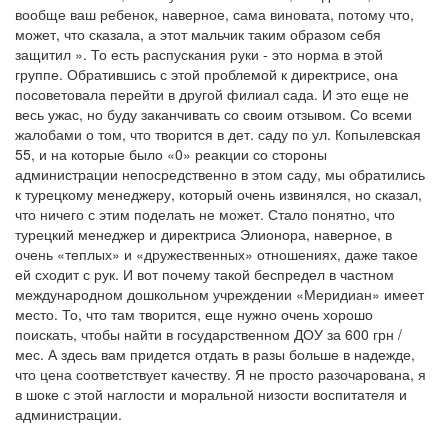
вообще ваш ребенок, наверное, сама виновата, потому что,
может, что сказала, а этот мальчик таким образом себя
защитил ». То есть распускания руки - это норма в этой
группе. Обратившись с этой проблемой к директрисе, она
посоветовала перейти в другой филиал сада. И это еще не
весь ужас, но буду заканчивать со своим отзывом. Со всеми
жалобами о том, что творится в дет. саду по ул. Копылевская
55, и на которые было «0» реакции со стороны
администрации непосредственно в этом саду, мы обратились
к турецкому менеджеру, который очень извинялся, но сказал,
что ничего с этим поделать не может. Стало понятно, что
турецкий менеджер и директриса Элионора, наверное, в
очень «теплых» и «дружественных» отношениях, даже такое
ей сходит с рук. И вот почему такой беспредел в частном
международном дошкольном учреждении «Меридиан» имеет
место. То, что там творится, еще нужно очень хорошо
поискать, чтобы найти в государственном ДОУ за 600 грн /
мес. А здесь вам придется отдать в разы больше в надежде,
что цена соответствует качеству. Я не просто разочарована, я
в шоке с этой наглости и моральной низости воспитателя и
администрации.