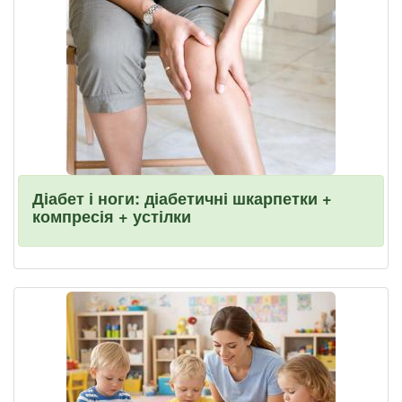
Діабет і ноги: діабетичні шкарпетки +
компресія + устілки