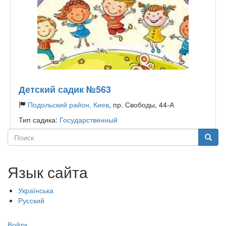
Детский садик №563
Подольский район, Киев
, пр. Свободы, 44-А
Тип садика:
Государственный
Поиск
Поиск
Язык сайта
Українська
Русский
Меню
Войти