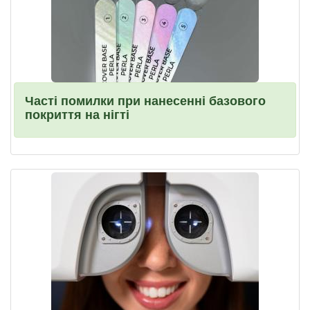
Часті помилки при нанесенні базового
покриття на нігті