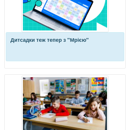
Дитсадки теж тепер з "Мрією"