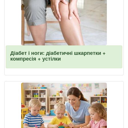
Діабет і ноги: діабетичні шкарпетки +
компресія + устілки