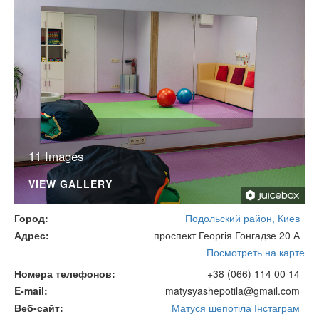
11 Images
VIEW GALLERY
Город
Подольский район, Киев
Адрес
проспект Георгія Гонгадзе 20 А
Посмотреть на карте
Номера телефонов
+38 (066) 114 00 14
E-mail
matysyashepotila@gmail.com
Веб-сайт
Матуся шепотіла Інстаграм