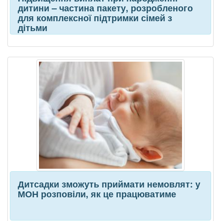
дитини – частина пакету, розробленого
для комплексної підтримки сімей з
дітьми
Дитсадки зможуть приймати немовлят: у
МОН розповіли, як це працюватиме