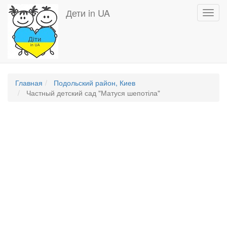
Перейти
Дети in UA
Toggl
к
navig
основному
содержанию
Главная
Подольский район, Киев
Частный детский сад "Матуся шепотіла"