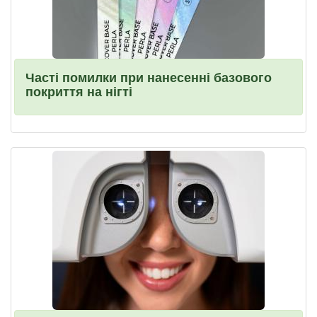
Часті помилки при нанесенні базового
покриття на нігті