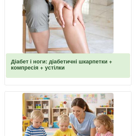
Діабет і ноги: діабетичні шкарпетки +
компресія + устілки