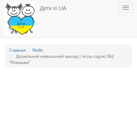
Перейти
Дети in UA
Toggl
к
navig
основному
содержанию
Главная
Node
Дошкільний навчальний заклад ( ясла-садок) №2
"Ромашка"