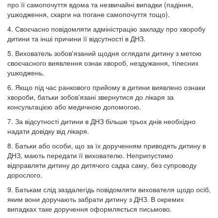
про її самопочуття вдома та незвичайні випадки (падіння,
ушкодження, скарги на погане самопочуття тощо).
4. Своєчасно повідомляти адміністрацію закладу про хворобу
дитини та інші причини її відсутності в ДНЗ.
5. Вихователь зобов'язаний щодня оглядати дитину з метою
своєчасного виявлення ознак хвороб, нездужання, тілесних
ушкоджень.
6. Якщо під час ранкового прийому в дитини виявлено ознаки
хвороби, батьки зобов'язані звернутися до лікаря за
консультацією або медичною допомогою.
7. За відсутності дитини в ДНЗ більше трьох днів необхідно
надати довідку від лікаря.
8. Батьки або особи, що за їх дорученням приводять дитину в
ДНЗ, мають передати її вихователю. Неприпустимо
відправляти дитину до дитячого садка саму, без супроводу
дорослого.
9. Батькам слід заздалегідь повідомляти вихователя щодо осіб,
яким вони доручають забрати дитину з ДНЗ. В окремих
випадках таке доручення оформляється письмово.