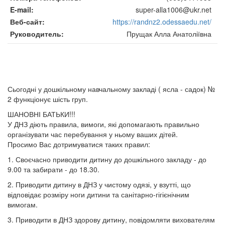
E-mail
super-alla1006@ukr.net
Веб-сайт
https://randnz2.odessaedu.net/
Руководитель
Прущак Алла Анатоліївна
Сьогодні у дошкільному навчальному закладі ( ясла - садок) №
2 функціонує шість груп.
ШАНОВНІ БАТЬКИ!!!
У ДНЗ діють правила, вимоги, які допомагають правильно
організувати час перебування у ньому ваших дітей.
Просимо Вас дотримуватися таких правил:
1. Своєчасно приводити дитину до дошкільного закладу - до
9.00 та забирати - до 18.30.
2. Приводити дитину в ДНЗ у чистому одязі, у взутті, що
відповідає розміру ноги дитини та санітарно-гігієнічним
вимогам.
3. Приводити в ДНЗ здорову дитину, повідомляти вихователям