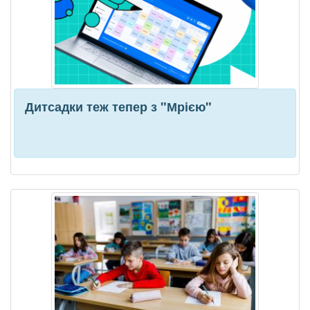
Дитсадки теж тепер з "Мрією"