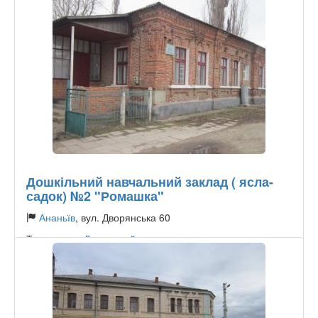
Дошкільний навчальний заклад ( ясла-
садок) №2 "Ромашка"
Ананьїв
, вул. Дворянська 60
Тип садика:
Державний