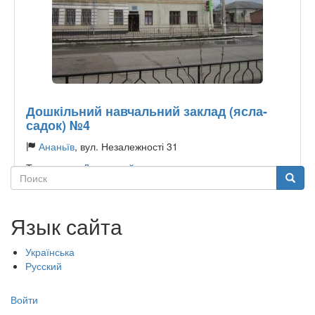
Дошкільний навчальний заклад (ясла-
садок) №4
Ананьїв
, вул. Незалежності 31
Тип садика:
Державний
Поиск
Поиск
Язык сайта
Українська
Русский
Меню
Войти