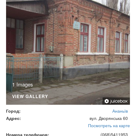
1 Images
VIEW GALLERY
Город
Ананьїв
Адрес
вул. Дворянська 60
Посмотреть на карте
Номера телефонов
(068)5411953