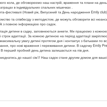
вого кола, де обговорюємо наш настрій, враження та плани на день
атрацах в індивідуальних спальних мішечках .
вята-фестивалі (Новий рік, Випускний та День народження Emily club)
мство та співбесіду з методистом, де можуть обговорити всі нюанс
ok з повною інформацією про садок.
тація дитини в садку, заповнюються анкети. Ми працюємо з кожною
 строк адаптації. За кожною дитиною на період адаптації закріплю
максимальну увагу дитині протягом дня і контактує з батьками по вс
ання, про нові враження і переживання дитини. В садочку Emily Pr
і. В перший пробний день дитина залишається на пів дня.
приєднатись до нашої сім’ї! Наш садок стане другим домом для вашо