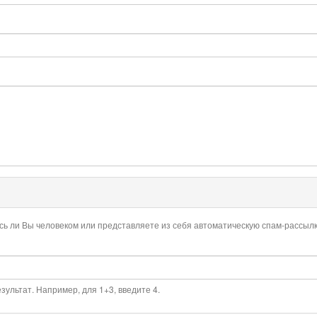
есь ли Вы человеком или представляете из себя автоматическую спам-рассылк
ультат. Например, для 1+3, введите 4.