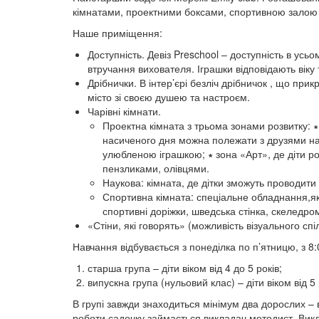
кімнатами, проектними боксами, спортивною зало
Наше приміщення:
Доступність. Девіз Preschool – доступність в усь
втручання вихователя. Іграшки відповідають віку 
Дрібнички. В інтер’єрі безліч дрібничок , що пр
місто зі своєю душею та настроєм.
️Чарівні кімнати.
Проектна кімната з трьома зонами розвитку:
∗
насиченого дня можна полежати з друзями на
улюбленою іграшкою;
∗
зона «Арт», де діти р
пензликами, олівцями.
Наукова: кімната, де дітки зможуть проводити 
Спортивна кімната: спеціальне обладнання,яке в
спортивні доріжки, шведська стінка, скеледром
«Стіни, які говорять» (можливість візуального сп
Навчання відбувається з понеділка по п’ятницю, з 8:
старша група – діти віком від 4 до 5 років;
випускна група (нульовий клас) – діти віком від 5 
В групі завжди знаходиться мінімум два дорослих –
роботи садочку займається викладач методист. Викла