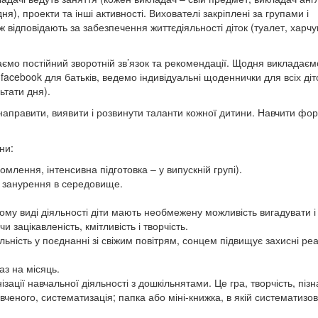
), проекти та інші активності. Вихователі закріплені за групами і
відповідають за забезпечення життєдіяльності діток (туалет, харчу
аємо постійний зворотній зв’язок та рекомендації. Щодня викладаєм
facebook для батьків, ведемо індивідуальні щоденнички для всіх діт
ьтати дня).
 направити, виявити і розвинути таланти кожної дитини. Навчити фо
ни:
омлення, інтенсивна підготовка – у випускній групі).
м занурення в середовище.
у виді діяльності діти мають необмежену можливість вигадувати і
 зацікавленість, кмітливість і творчість.
льність у поєднанні зі свіжим повітрям, сонцем підвищує захисні реа
аз на місяць.
ації навчальної діяльності з дошкільнятами. Це гра, творчість, пізн
ченого, систематизація; папка або міні-книжка, в якій систематизов