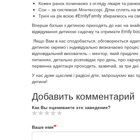
Кожен ранок починаємо з огляду лікаря та ранко
Сон – за системою Монтессорі. Дітки сплять на м
Тричі на рік всією #EmilyFamily збираємось на с
Вперше батьки з дитиною приходять до нас на знайо
відвідування дитиною садочку та отримати Еmily bo
Якщо Вам в нас сподобається, обговорюється адап
дитиною окремо і індивідуально визначаємо процес і
відповідальний вихователь – ментор, який приділяє 
питаннях, детально розповідає про день, про харчув
первинна адаптація проходить, зазвичай, за три дн
У нас дуже щасливі і радісні діти, запрошуємо вас 
дитини!
Добавить комментарий
Как Вы оцениваете это заведение?
Ваше имя