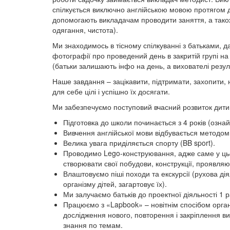
спілкується виключно англійською мовою протягом дня
допомогають викладачам проводити заняття, а також 
одягання, чистота).
Ми знаходимось в тісному спілкуванні з батьками, д
фотографії про проведений день в закритій групі на 
(батьки залишають інфо на день, а вихователі резул
Наше завдання – зацікавити, підтримати, захопити,
для себе цілі і успішно їх досягати.
Ми забезпечуємо поступовий вчасний розвиток дити
Підготовка до школи починається з 4 років (ознай
Вивчення англійської мови відбувається методо
Велика увага приділяється спорту (BB sport).
Проводимо Lego-конструювання, адже саме у цьом
створювати свої побудови, конструкції, проявляючи
Влаштовуємо піші походи та екскурсії (рухова дія
організму дітей, загартовує їх).
Ми залучаємо батьків до проектної діяльності 1 р
Працюємо з «Lapbook» – новітнім спосібом організ
дослідження нового, повторення і закріплення вив
знання по темам.