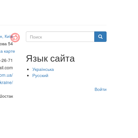
Поиск
н, Київ
Поиск
ова 54
а карте
Язык сайта
-26-71
il.com
Українська
com.ua/
Русский
kraine/
Меню
Войти
учётной
Шостак
записи
пользователя