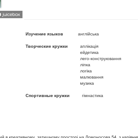
Изучение языков
англійська
Творческие кружки
аплікація
ейдетика
лего-конструювання
ліпка
логіка
малювання
музика
Спортивные кружки
гімнастика
ий в креативному, затишному просторі на Ломоносова 54, з чарівн