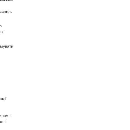
вання,
о
ок
рмувати
кції
ання і
ані