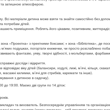
ю та затишною атмосферою.
ому. Всі матеріали дитина може взяти та знайти самостійно без допом
та потребам дітей.
икрашають приміщення. Роблять його цікавим, позитивним, життєраді
зона «Проектна» з пректними боксами;
∗
зона «Бібліотека», де по
 м’яких подушках, погортати книжечки, чи просто розслаблено поб
озвивають фантазію, уяву, творчі здібності, з мольбертами, фарбами
справжні досліди і відкриття.
ідповідає віку дітей (балансири, ходулі, лижі, м’ячі, кільця, скакал
, масажні килимки, м’ячі для стрибків, каремати та інше).
ілкування з дитиною в садочку).
00 до 19:00. Маємо дві групи по 14 діток:
років.
 викладач та вихователь. Безпосереднім управлінням та організаціє
дачі ведуть заняття (кожен викладач – свій предмет; викладач англ