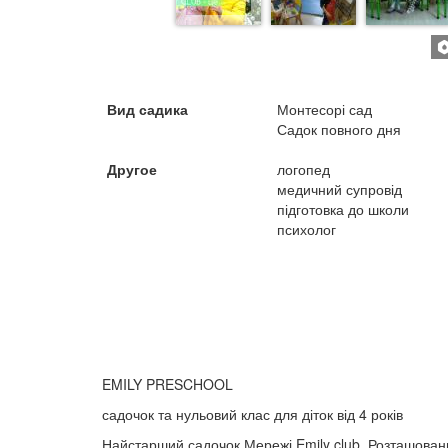
Вид садика
Монтесорі сад
Садок повного дня
Другое
логопед
медичний супровід
підготовка до школи
психолог
EMILY PRESCHOOL
садочок та нульовий клас для діток від 4 років
Найстарший садочок Мережі Emily club. Розташован