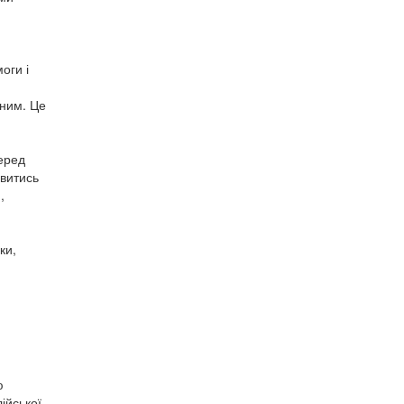
оги і
сним. Це
серед
авитись
,
ки,
ю
ійської