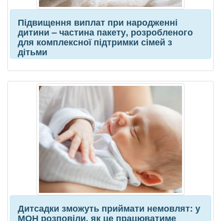
Підвищення виплат при народженні
дитини – частина пакету, розробленого
для комплексної підтримки сімей з
дітьми
Дитсадки зможуть приймати немовлят: у
МОН розповіли, як це працюватиме