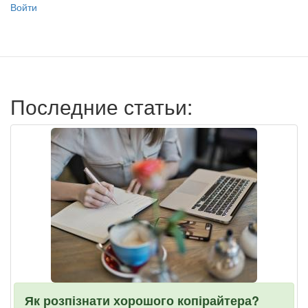
Меню
Войти
учётной
записи
пользователя
Последние статьи:
Як розпізнати хорошого копірайтера?