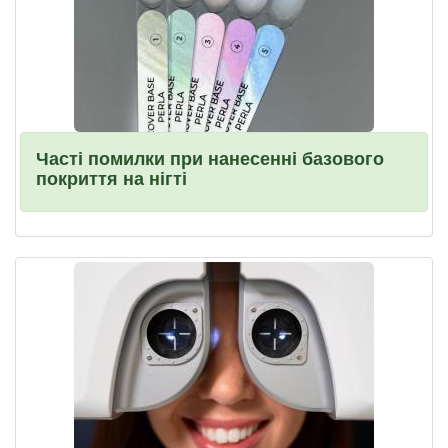
Часті помилки при нанесенні базового
покриття на нігті