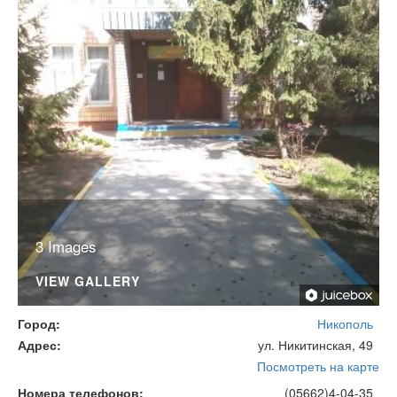
3 Images
VIEW GALLERY
Город
Никополь
Адрес
ул. Никитинская, 49
Посмотреть на карте
Номера телефонов
(05662)4-04-35