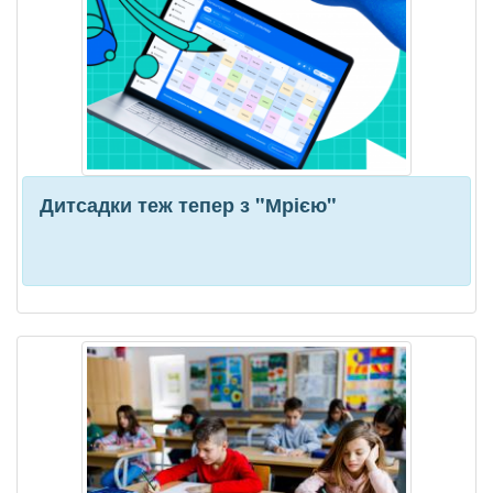
Дитсадки теж тепер з "Мрією"