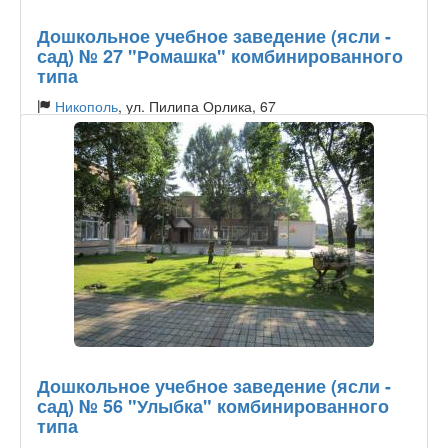
Дошкольное учебное заведение (ясли -
сад) № 27 "Ромашка" комбинированного
типа
Никополь
, ул. Пилипа Орлика, 67
Тип садика:
Государственный
Дошкольное учебное заведение (ясли -
сад) № 56 "Улыбка" комбинированного
типа