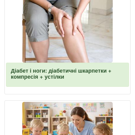
Діабет і ноги: діабетичні шкарпетки +
компресія + устілки