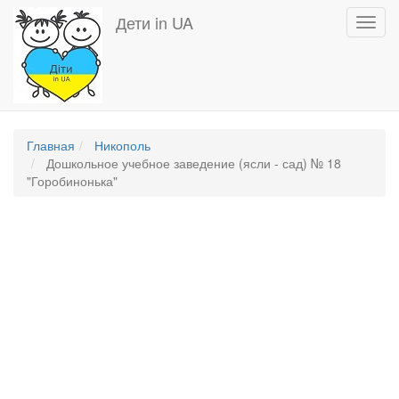
Перейти
Дети in UA
Toggl
к
navig
основному
содержанию
Главная
Никополь
Дошкольное учебное заведение (ясли - сад) № 18
"Горобинонька"