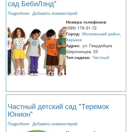
сад БебиЛэнд"
Подробнее
о
Добавить комментарий
Частный
Номера телефонов
клуб
(099) 179-31-72
досуга
Город
Московський район,
детей
Харьков
"Мини-
Адрес
ул. Гвардейцев
сад
Широнинцев, 33
БебиЛэнд"
Тип садика
Частный
Частный детский сад "Теремок
Юнион"
Подробнее
о
Добавить комментарий
Частный