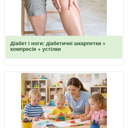
Діабет і ноги: діабетичні шкарпетки +
компресія + устілки