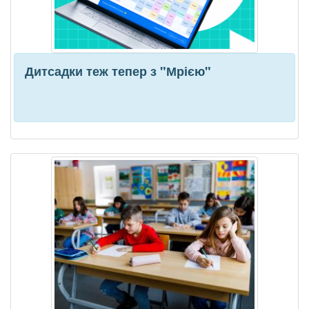
Дитсадки теж тепер з "Мрією"