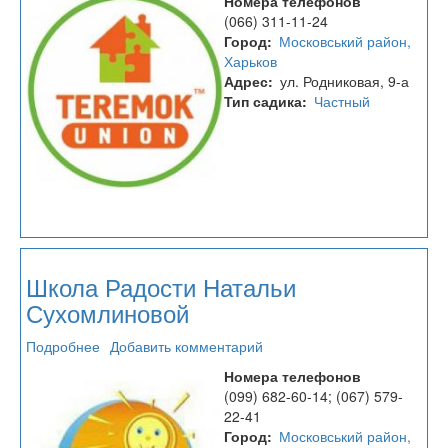
Номера телефонов
детский
(066) 311-11-24
сад
Город
Московський район,
"Теремок
Харьков
Юнион"
Адрес
ул. Родниковая, 9-а
Тип садика
Частный
Школа Радости Натальи
Сухомлиновой
Подробнее
о
Добавить комментарий
Школа
Номера телефонов
Радости
(099) 682-60-14; (067) 579-
Натальи
22-41
Сухомлиновой
Город
Московський район,