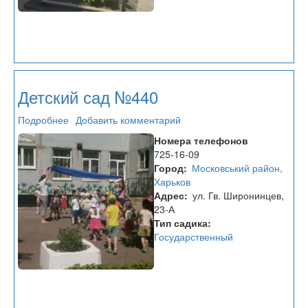
Детский сад №440
Подробнее
о
Добавить комментарий
Детский
Номера телефонов
сад
725-16-09
№440
Город
Московський район,
Харьков
Адрес
ул. Гв. Широнинцев,
23-А
Тип садика
Государственный