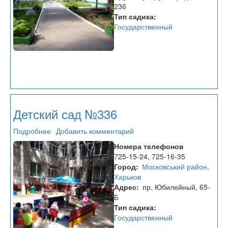
236
Тип садика
Государственный
Детский сад №336
Подробнее
о
Добавить комментарий
Детский
Номера телефонов
сад
725-15-24, 725-16-35
№336
Город
Московський район,
Харьков
Адрес
пр. Юбилейный, 65-
Б
Тип садика
Государственный