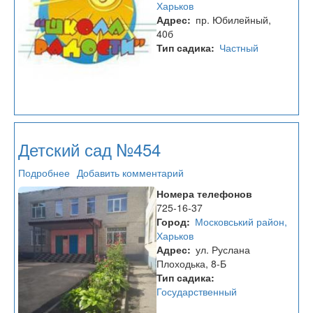
Харьков
Адрес
пр. Юбилейный,
40б
Тип садика
Частный
Детский сад №454
Подробнее
о
Добавить комментарий
Детский
Номера телефонов
сад
725-16-37
№454
Город
Московський район,
Харьков
Адрес
ул. Руслана
Плоходька, 8-Б
Тип садика
Государственный