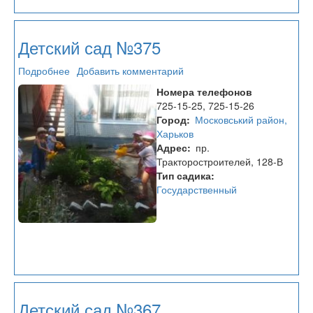
Детский сад №375
Подробнее
о
Добавить комментарий
Детский
Номера телефонов
сад
725-15-25, 725-15-26
№375
Город
Московський район,
Харьков
Адрес
пр.
Тракторостроителей, 128-В
Тип садика
Государственный
Детский сад №367