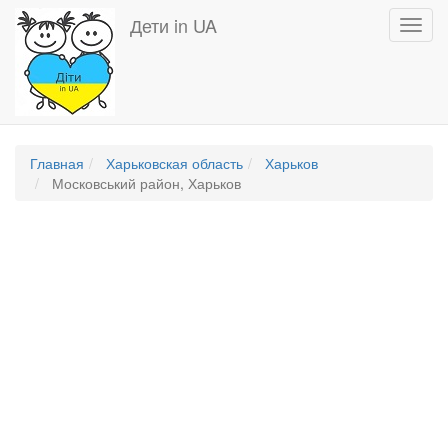
Перейти
Дети in UA
Toggl
к
navig
основному
содержанию
Главная
Харьковская область
Харьков
Московський район, Харьков