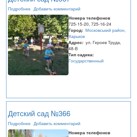
Подробнее
о
Добавить комментарий
Детский
Номера телефонов
сад
725-15-20, 725-16-24
№367
Город
Московський район,
Харьков
Адрес
ул. Героев Труда,
48-В
Тип садика
Государственный
Детский сад №366
Подробнее
о
Добавить комментарий
Детский
Номера телефонов
сад