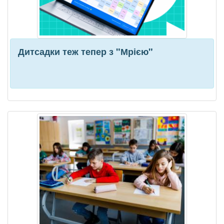
Дитсадки теж тепер з "Мрією"