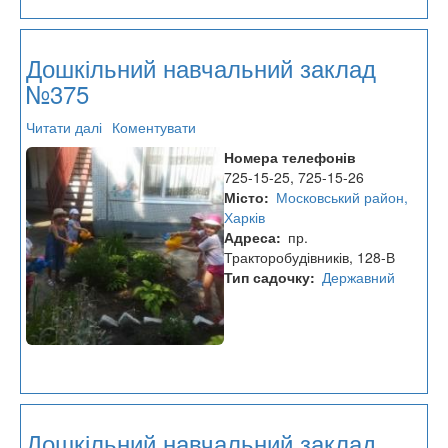
Дошкільний навчальний заклад
№375
Читати далі
про
Коментувати
Дошкільний
Номера телефонів
навчальний
725-15-25, 725-15-26
заклад
Місто
Московський район,
№375
Харків
Адреса
пр.
Тракторобудівників, 128-В
Тип садочку
Державний
Дошкільний навчальний заклад