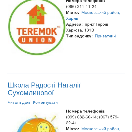
Номера телефонів
дитячий
(066) 311-11-24
садок
Місто
Московський район,
"Теремок
Харків
Юніон"
Адреса
пр-кт Героїв
Харкова, 131В
Тип садочку
Приватний
Школа Радості Наталії
Сухомлинової
Читати далі
про
Коментувати
Школа
Номера телефонів
Радості
(099) 682-60-14; (067) 579-
Наталії
22-41
Сухомлинової
Місто
Московський район,