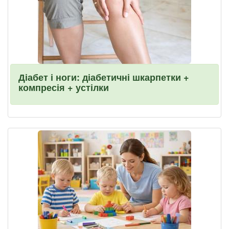
Діабет і ноги: діабетичні шкарпетки +
компресія + устілки