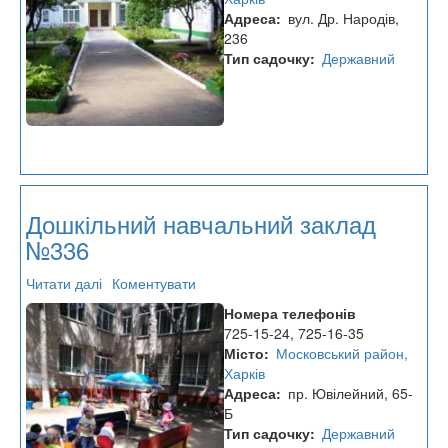
Адреса
вул. Др. Народів,
236
Тип садочку
Державний
Дошкільний навчальний заклад
№336
Читати далі
про
Коментувати
Дошкільний
Номера телефонів
навчальний
725-15-24, 725-16-35
заклад
Місто
Московський район,
№336
Харків
Адреса
пр. Ювілейний, 65-
Б
Тип садочку
Державний