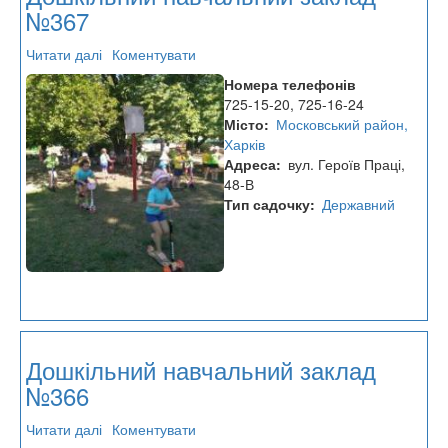
№367
Читати далі
про
Коментувати
Дошкільний
Номера телефонів
навчальний
725-15-20, 725-16-24
заклад
Місто
Московський район,
№367
Харків
Адреса
вул. Героїв Праці,
48-В
Тип садочку
Державний
Дошкільний навчальний заклад
№366
Читати далі
про
Коментувати