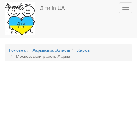
Перейти
Діти in UA
Toggl
до
navig
основного
вмісту
Головна
Харківська область
Харків
Московський район, Харків