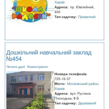
Харків
Адреса
пр. Ювілейний,
40б
Тип садочку
Приватний
Дошкільний навчальний заклад
№454
Читати далі
про
Коментувати
Дошкільний
Номера телефонів
навчальний
725-16-37
заклад
Місто
Московський район,
№454
Харків
Адреса
вул. Руслана
Плоходька, 8-Б
Тип садочку
Державний