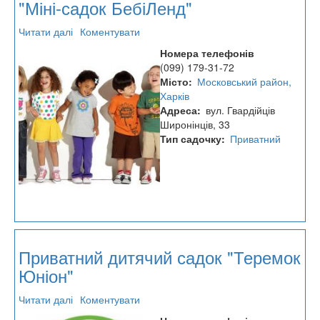
"Міні-садок БебіЛенд"
Читати далі
про
Коментувати
Приватний
Номера телефонів
клуб
(099) 179-31-72
дозвілля
Місто
Московський район,
дітей
Харків
"Міні-
Адреса
вул. Гвардійців
садок
Широнінців, 33
БебіЛенд"
Тип садочку
Приватний
Приватний дитячий садок "Теремок
Юніон"
Читати далі
про
Коментувати
Приватний