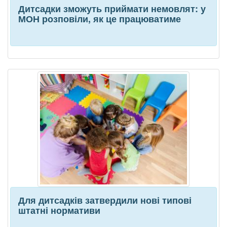
Дитсадки зможуть приймати немовлят: у
МОН розповіли, як це працюватиме
Для дитсадків затвердили нові типові
штатні нормативи