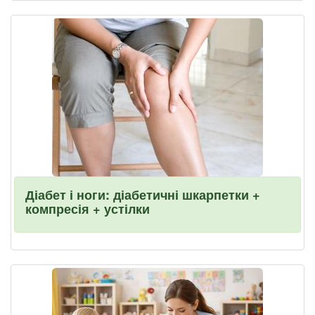
Діабет і ноги: діабетичні шкарпетки +
компресія + устілки