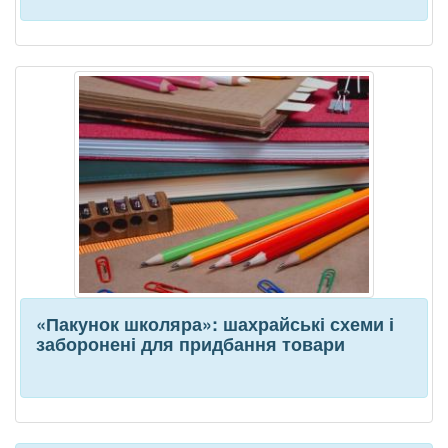
«Пакунок школяра»: шахрайські схеми і
заборонені для придбання товари