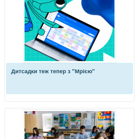
Дитсадки теж тепер з "Мрією"