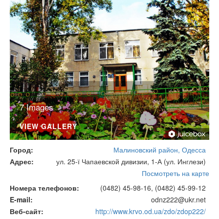
7 Images
VIEW GALLERY
Город
Малиновский район, Одесса
Адрес
ул. 25-ї Чапаевской дивизии, 1-А (ул. Инглези)
Посмотреть на карте
Номера телефонов
(0482) 45-98-16, (0482) 45-99-12
E-mail
odnz222@ukr.net
Веб-сайт
http://www.krvo.od.ua/zdo/zdop222/