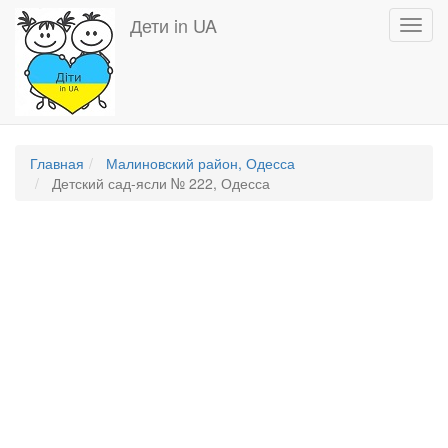
Перейти
Дети in UA
Toggl
к
navig
основному
содержанию
Главная
Малиновский район, Одесса
Детский сад-ясли № 222, Одесса