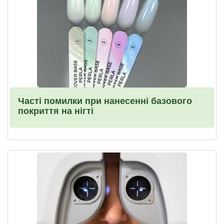
Часті помилки при нанесенні базового
покриття на нігті