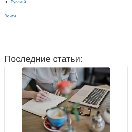
Русский
Меню
Войти
учётной
записи
пользователя
Последние статьи: