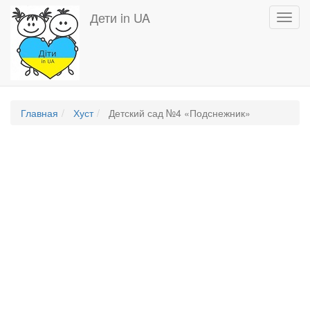
Перейти
Дети in UA
Toggl
к
navig
основному
содержанию
Главная
Хуст
Детский сад №4 «Подснежник»