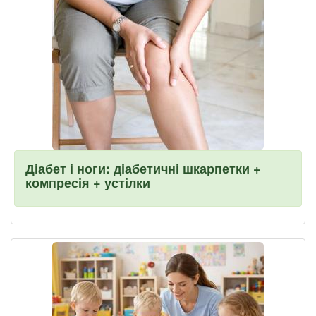
Діабет і ноги: діабетичні шкарпетки +
компресія + устілки