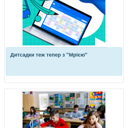
Дитсадки теж тепер з "Мрією"