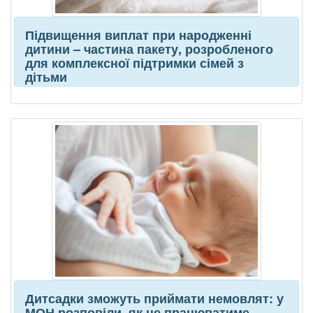
Підвищення виплат при народженні
дитини – частина пакету, розробленого
для комплексної підтримки сімей з
дітьми
Дитсадки зможуть приймати немовлят: у
МОН розповіли, як це працюватиме