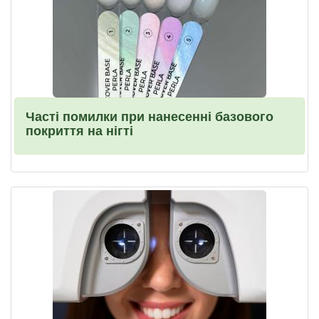
Часті помилки при нанесенні базового
покриття на нігті