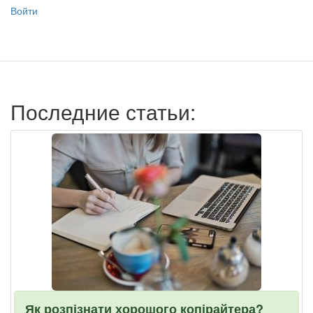
Меню
Войти
учётной
записи
пользователя
Последние статьи:
Як розпізнати хорошого копірайтера?