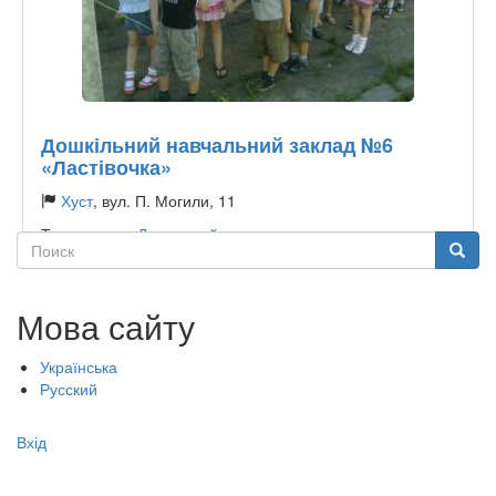
Дошкільний навчальний заклад №6
«Ластівочка»
Хуст
, вул. П. Могили, 11
Тип садочку:
Державний
Поиск
Поиск
Мова сайту
Українська
Русский
Меню
Вхід
учётной