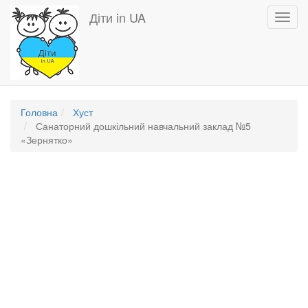
Перейти
Діти in UA
Toggl
до
navig
основного
вмісту
Головна
Хуст
Санаторний дошкільний навчальний заклад №5
«Зернятко»