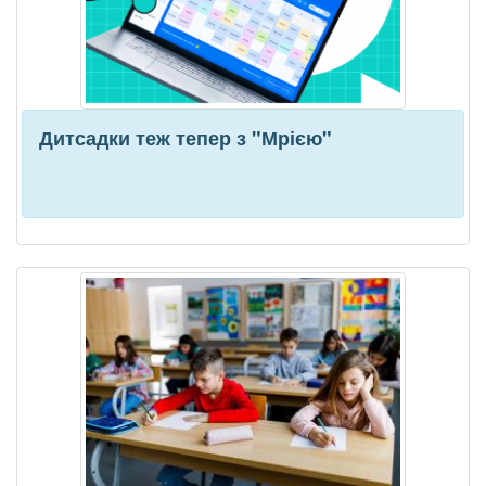
Дитсадки теж тепер з "Мрією"