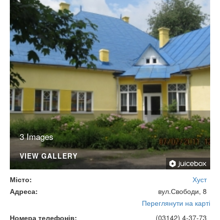
3 Images
VIEW GALLERY
Місто
Хуст
Адреса
вул.Свободи, 8
Переглянути на карті
Номера телефонів
(03142) 4-37-73