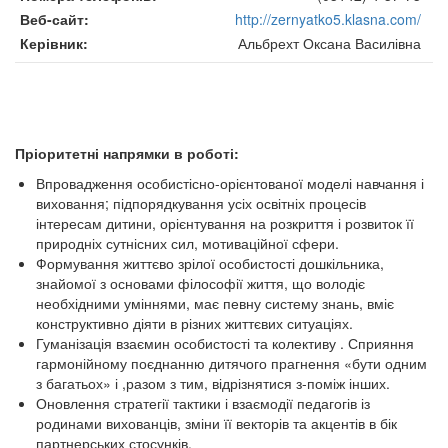
Веб-сайт
http://zernyatko5.klasna.com/
Керівник
Альбрехт Оксана Василівна
Пріоритетні напрямки в роботі:
Впровадження особистісно-орієнтованої моделі навчання і
виховання; підпорядкування усіх освітніх процесів
інтересам дитини, орієнтування на розкриття і розвиток її
природніх сутнісних сил, мотиваційної сфери.
Формування життєво зрілої особистості дошкільника,
знайомої з основами філософії життя, що володіє
необхідними уміннями, має певну систему знань, вміє
конструктивно діяти в різних життєвих ситуаціях.
Гуманізація взаємин особистості та колективу . Сприяння
гармонійному поєднанню дитячого прагнення «бути одним
з багатьох» і ,разом з тим, відрізнятися з-поміж інших.
Оновлення стратегії тактики і взаємодії педагогів із
родинами вихованців, зміни її векторів та акцентів в бік
партнерських стосунків.