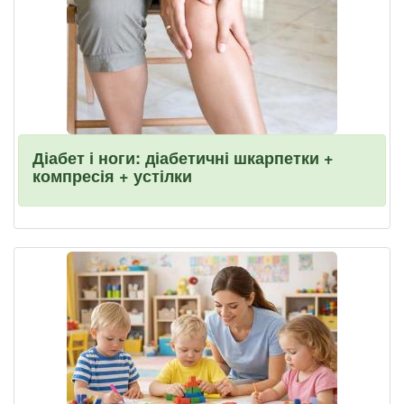
Діабет і ноги: діабетичні шкарпетки +
компресія + устілки