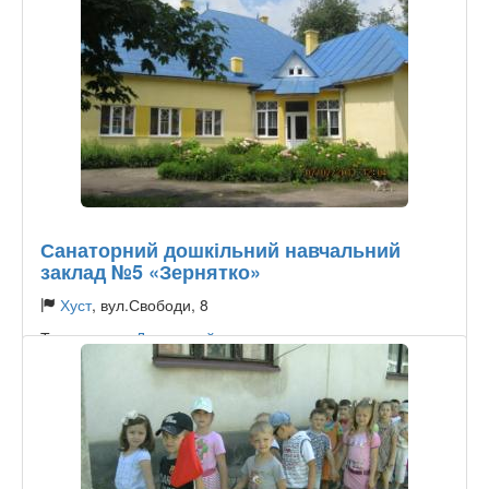
Санаторний дошкільний навчальний
заклад №5 «Зернятко»
Хуст
, вул.Свободи, 8
Тип садочку:
Державний