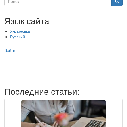
Поиск
Язык сайта
Українська
Русский
Меню
Войти
учётной
записи
пользователя
Последние статьи: