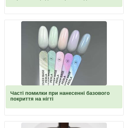
Часті помилки при нанесенні базового
покриття на нігті