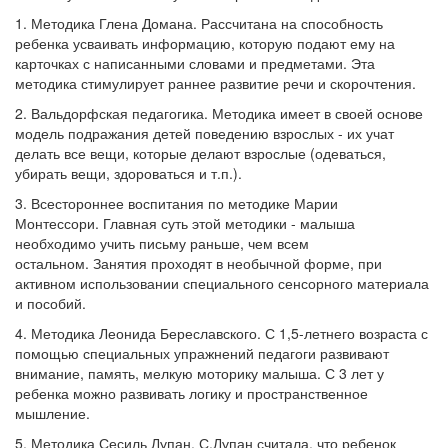
1. Методика Глена Домана.
Рассчитана на способность
ребенка усваивать информацию, которую подают ему на
карточках с написанными словами и предметами.
Эта
методика стимулирует раннее развитие речи и скорочтения.
2. Вальдорфская педагогика.
Методика имеет в своей основе
модель подражания детей поведению взрослых - их учат
делать все вещи, которые делают взрослые (одеваться,
убирать вещи, здороваться и т.п.).
3. Всестороннее воспитания по методике Марии
Монтессори.
Главная суть этой методики - малыша
необходимо учить письму раньше, чем всем
остальном.
Занятия проходят в необычной форме, при
активном использовании специального сенсорного материала
и пособий.
4. Методика Леонида Береславского.
С 1,5-летнего возраста с
помощью специальных упражнений педагоги развивают
внимание, память, мелкую моторику малыша.
С 3 лет у
ребенка можно развивать логику и пространственное
мышление.
5. Методика Сесиль Лупан.
С.Лупан считала, что ребенок