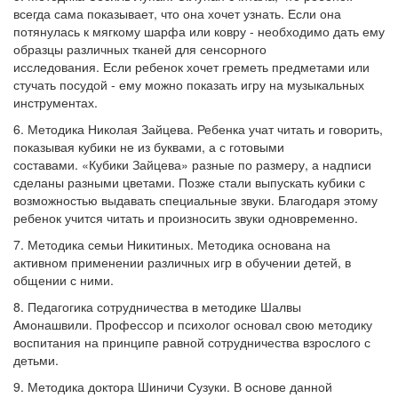
всегда сама показывает, что она хочет узнать.
Если она
потянулась к мягкому шарфа или ковру - необходимо дать ему
образцы различных тканей для сенсорного
исследования.
Если ребенок хочет греметь предметами или
стучать посудой - ему можно показать игру на музыкальных
инструментах.
6. Методика Николая Зайцева.
Ребенка учат читать и говорить,
показывая кубики не из буквами, а с готовыми
составами.
«Кубики Зайцева» разные по размеру, а надписи
сделаны разными цветами.
Позже стали выпускать кубики с
возможностью выдавать специальные звуки.
Благодаря этому
ребенок учится читать и произносить звуки одновременно.
7. Методика семьи Никитиных.
Методика основана на
активном применении различных игр в обучении детей, в
общении с ними.
8. Педагогика сотрудничества в методике Шалвы
Амонашвили.
Профессор и психолог основал свою методику
воспитания на принципе равной сотрудничества взрослого с
детьми.
9. Методика доктора Шиничи Сузуки.
В основе данной