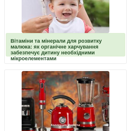
Вітаміни та мінерали для розвитку
малюка: як органічне харчування
забезпечує дитину необхідними
мікроелементами