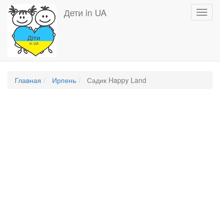
Перейти
Дети in UA
Toggl
к
navig
основному
содержанию
Главная
Ирпень
Садик Happy Land