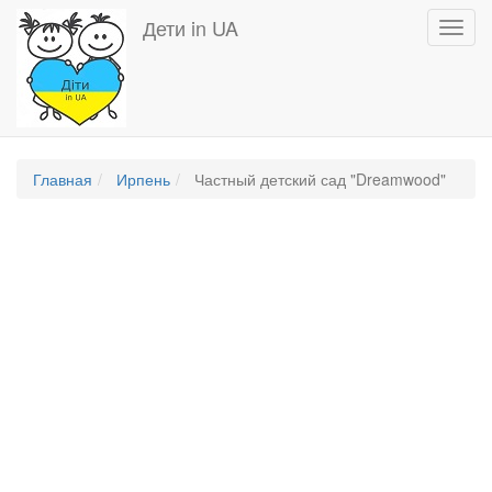
Перейти
Дети in UA
Toggl
к
navig
основному
содержанию
Главная
Ирпень
Частный детский сад "Dreamwood"