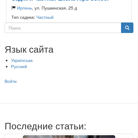
Ирпень
, ул. Пушкинская, 25 д
Тип садика:
Частный
Поиск
Поиск
Язык сайта
Українська
Русский
Меню
Войти
учётной
записи
пользователя
Последние статьи: