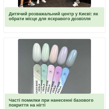
Дитячий розважальний центр у Києві: як
обрати місце для яскравого дозвілля
Часті помилки при нанесенні базового
покриття на нігті