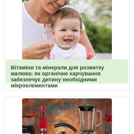
Вітаміни та мінерали для розвитку
малюка: як органічне харчування
забезпечує дитину необхідними
мікроелементами