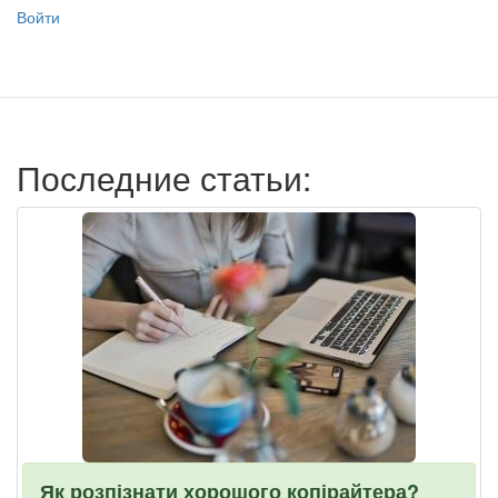
Меню
Войти
учётной
записи
пользователя
Последние статьи:
Як розпізнати хорошого копірайтера?