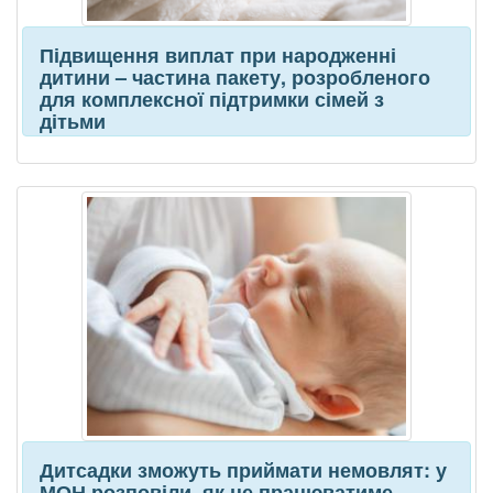
Підвищення виплат при народженні
дитини – частина пакету, розробленого
для комплексної підтримки сімей з
дітьми
Дитсадки зможуть приймати немовлят: у
МОН розповіли, як це працюватиме