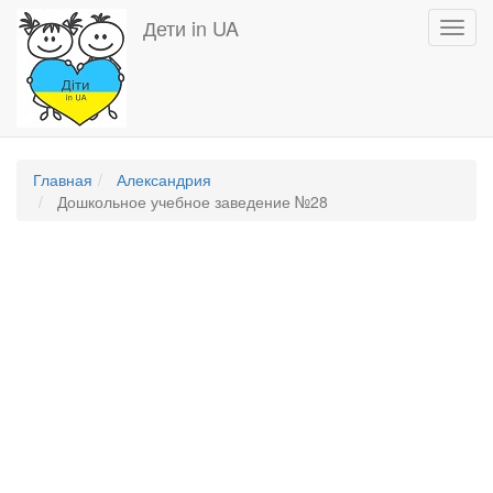
Перейти
Дети in UA
Toggl
к
navig
основному
содержанию
Главная
Александрия
Дошкольное учебное заведение №28