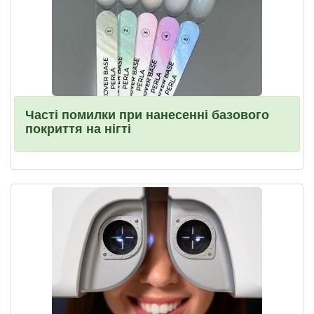
Часті помилки при нанесенні базового
покриття на нігті