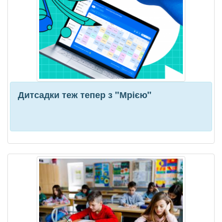
Дитсадки теж тепер з "Мрією"