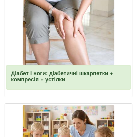
Діабет і ноги: діабетичні шкарпетки +
компресія + устілки