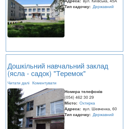
Адреса
вул. Київська, 45А
садок)
Тип садочку
Державний
"Казка"
Дошкільний навчальний заклад
(ясла - садок) "Теремок"
Читати далі
про
Коментувати
Дошкільний
Номера телефонів
навчальний
(054) 462 30 29
заклад
Місто
Охтирка
(ясла
Адреса
вул. Шевченка, 60
-
Тип садочку
Державний
садок)
"Теремок"