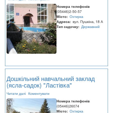
Дошкільний
Номера телефонів
навчальний
(05446)2-50-57
заклад
Місто
Охтирка
(ясла-
Адреса
вул. Пушкіна, 18 А
садок)
Тип садочку
Державний
"Орлятко"
Дошкільний навчальний заклад
(ясла-садок) "Ластівка"
Читати далі
про
Коментувати
Дошкільний
Номера телефонів
навчальний
(05446)26074
заклад
Місто
Охтирка