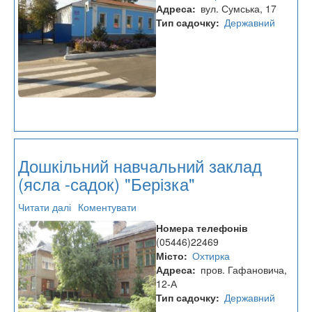
(ясла-
Адреса
вул. Сумська, 17
садок)
Тип садочку
Державний
"Ластівка"
Дошкільний навчальний заклад
(ясла -садок) "Берізка"
Читати далі
про
Коментувати
Дошкільний
Номера телефонів
навчальний
(05446)22469
заклад
Місто
Охтирка
(ясла
Адреса
пров. Гафановича,
-садок)
12-А
"Берізка"
Тип садочку
Державний