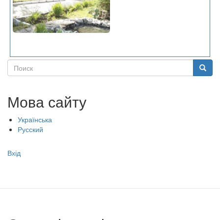
Поиск
Поиск
Мова сайту
Українська
Русский
Меню
Вхід
учётной
записи
пользователя