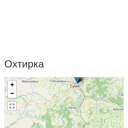
Охтирка
+
−