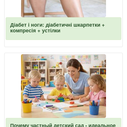
Діабет і ноги: діабетичні шкарпетки +
компресія + устілки
Почему частный детский сад - идеальное