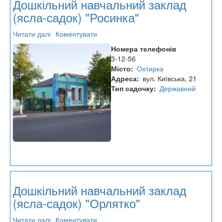
Дошкільний навчальний заклад
(ясла-садок) "Росинка"
Читати далі
про
Коментувати
Дошкільний
Номера телефонів
навчальний
3-12-56
заклад
Місто
Охтирка
(ясла-
Адреса
вул. Київська, 21
садок)
Тип садочку
Державний
"Росинка"
Дошкільний навчальний заклад
(ясла-садок) "Орлятко"
Читати далі
про
Коментувати