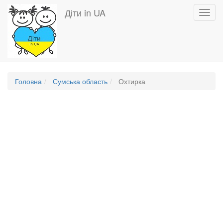
Перейти
Діти in UA
Toggl
до
navig
основного
вмісту
Головна
Сумська область
Охтирка