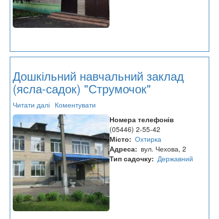
Дошкільний навчальний заклад
(ясла-садок) "Струмочок"
Читати далі
про
Коментувати
Дошкільний
Номера телефонів
навчальний
(05446) 2-55-42
заклад
Місто
Охтирка
(ясла-
Адреса
вул. Чехова, 2
садок)
Тип садочку
Державний
"Струмочок"