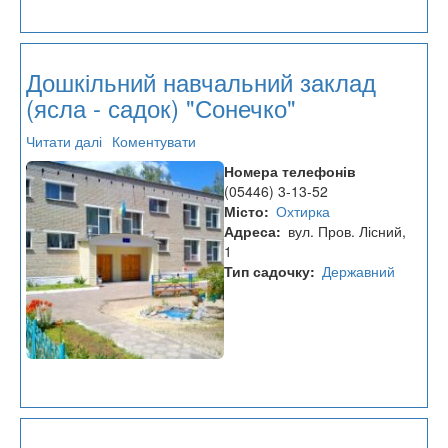
Дошкільний навчальний заклад
(ясла - садок) "Сонечко"
Читати далі
про
Коментувати
Дошкільний
Номера телефонів
навчальний
(05446) 3-13-52
заклад
Місто
Охтирка
(ясла
Адреса
вул. Пров. Лісний,
-
1
садок)
Тип садочку
Державний
"Сонечко"