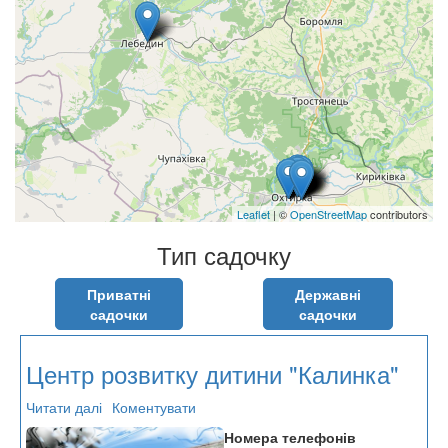
Leaflet
| ©
OpenStreetMap
contributors
Тип садочку
Приватні
Державні
садочки
садочки
Центр розвитку дитини "Калинка"
Читати далі
про
Коментувати
Центр
Номера телефонів
розвитку