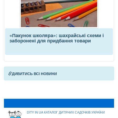
«Пакунок школяра»: шахрайські схеми і
заборонені для придбання товари
ДИВИТИСЬ ВСІ НОВИНИ
DITY IN UA КАТАЛОГ ДИТЯЧИХ САДОЧКІВ УКРАЇНИ