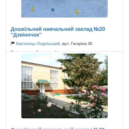
Дошкільний навчальний заклад №20
“Дзвіночок”
Кам'янець-Подільський
, вул. Гагаріна 30
Тип садочку:
Державний