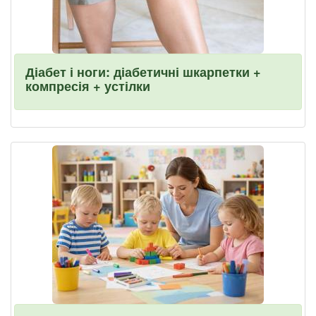
Діабет і ноги: діабетичні шкарпетки +
компресія + устілки