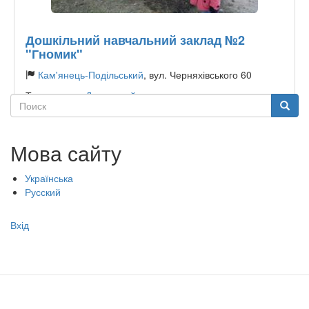
Дошкільний навчальний заклад №2
"Гномик"
Кам'янець-Подільський
, вул. Черняхівського 60
Тип садочку:
Державний
Поиск
Поиск
Мова сайту
Українська
Русский
Меню
Вхід
учётной
записи
пользователя