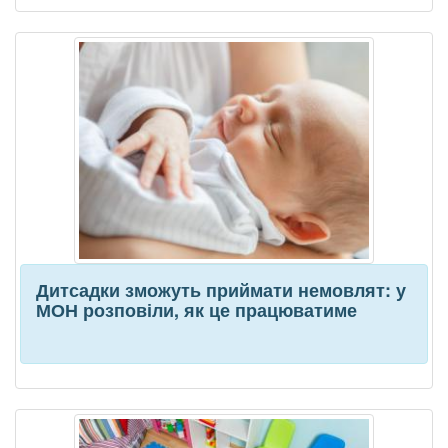
Дитсадки зможуть приймати немовлят: у
МОН розповіли, як це працюватиме