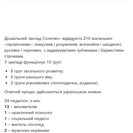
Дошкільний заклад Сонечко» відвідують 210 маленьких
«промінчиків»: чомусиків і розумників, всезнайок і шкоденят,
русявих і чорнявих, з задеркуватими чубчиками і барвистими
стрічками.
У закладі функціонує 10 груп:
6 груп загального розвитку;
2 групи раннього віку;
2 групи різновікових (логопедична, родинна).
Освітній процес здійснюється українською мовою.
24 педагоги, з них:
13
– вихователів
1
– практичний психолог
1
– соціальний педагог
1
– вчитель-логопед
2
– музичних керівники