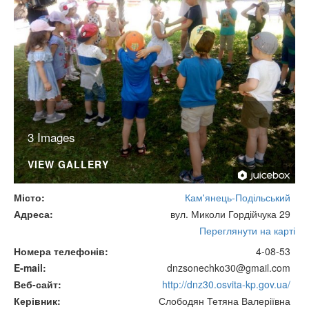
3 Images
VIEW GALLERY
Місто
Кам'янець-Подільський
Адреса
вул. Миколи Гордійчука 29
Переглянути на карті
Номера телефонів
4-08-53
E-mail
dnzsonechko30@gmail.com
Веб-сайт
http://dnz30.osvita-kp.gov.ua/
Керівник
Слободян Тетяна Валеріївна