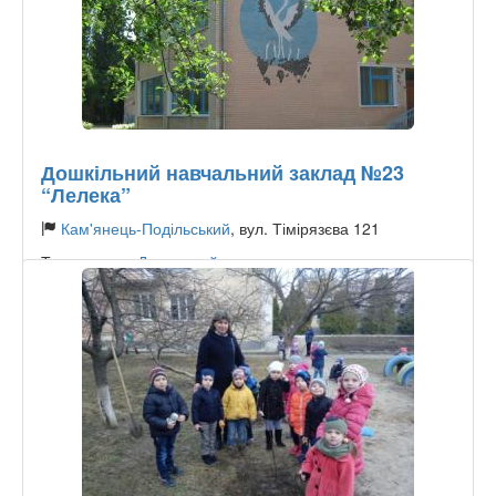
Дошкільний навчальний заклад №23
“Лелека”
Кам'янець-Подільський
, вул. Тімірязєва 121
Тип садочку:
Державний