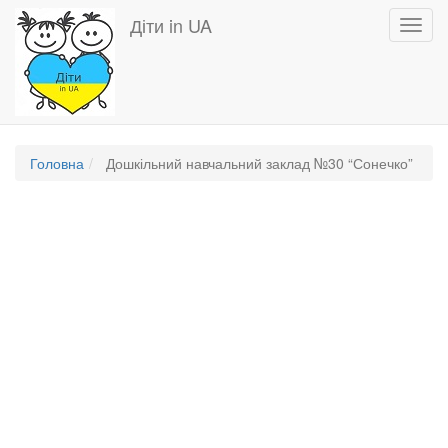
Перейти
Діти in UA
Toggl
до
navig
основного
вмісту
Головна
Дошкільний навчальний заклад №30 “Сонечко”