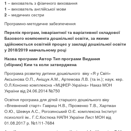
1
– вихователь з фізичного виховання
1
– вихователь англійської мови
2
– медичних сестри
Програмно-методичне забезпечення
Перелік програм, інваріантної та варіативної складової
Базового компонента дошкільної освіти, за якими
здійснюється освітній процес у закладі дошкільної освіти
у 2018/2019 навчальному році
Назва програми
Автор
Тип програми
Видання
(збірник)
Ким та коли затверджена
Програма розвитку дитини дошкільного віку «Я у Світі»
Аксьонова О.П., Аніщук А.М., Артемова Л.В. (та ін.); наук. кер.
О.Л.Кононко комплексна «МЦФЕР-Україна» Наказ МОН
України від 24.06.2014 №750
Освітня програма для дітей старшого дошкільного віку
«Впевнений старт» Гавриш Н.В., Піроженко Т.В., Хартман
О.Ю., Шевчук А.С., Рогозянський О.Є. комплексна Інститут
психології ім.. Г.С.Костюка НАПН України Лист МОН від
01.08.2017 р. №1/11-7684