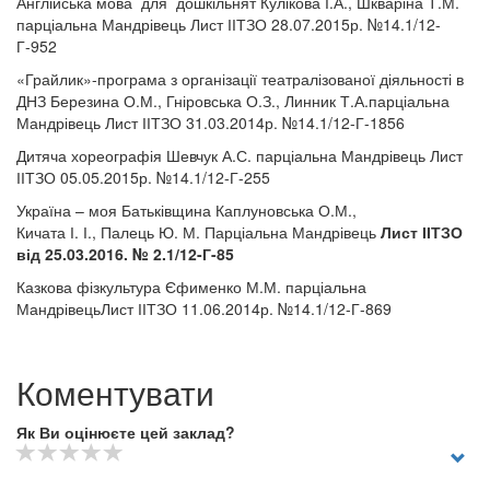
Англійська мова для дошкільнят Кулікова І.А., Шкваріна Т.М.
парціальна Мандрівець Лист ІІТЗО 28.07.2015р. №14.1/12-
Г-952
«Грайлик»-програма з організації театралізованої діяльності в
ДНЗ Березина О.М., Гніровська О.З., Линник Т.А.парціальна
Мандрівець Лист ІІТЗО 31.03.2014р. №14.1/12-Г-1856
Дитяча хореографія Шевчук А.С. парціальна Мандрівець Лист
ІІТЗО 05.05.2015р. №14.1/12-Г-255
Україна – моя Батьківщина Каплуновська О.М.,
Кичата І. І., Палець Ю. М. Парціальна Мандрівець
Лист ІІТЗО
від 25.03.2016. № 2.1/12-Г-85
Казкова фізкультура Єфименко М.М. парціальна
МандрівецьЛист ІІТЗО 11.06.2014р. №14.1/12-Г-869
Коментувати
Як Ви оцінюєте цей заклад?