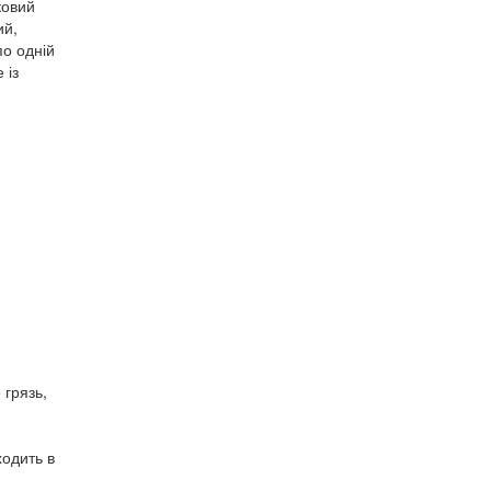
ковий
ий,
по одній
 із
 грязь,
одить в