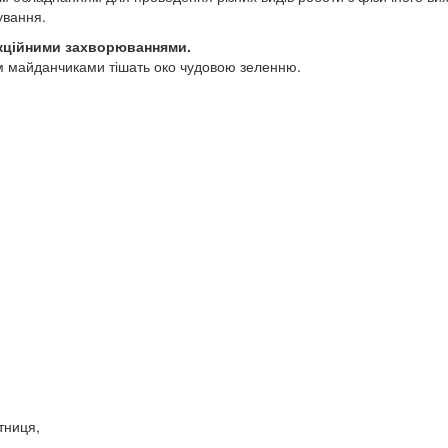
ування.
фекційними захворюваннями.
им майданчиками тішать око чудовою зеленню.
ятниця,