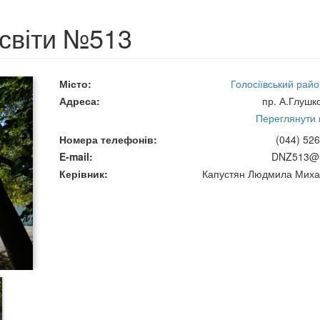
освіти №513
Місто
Голосіївський райо
Адреса
пр. А.Глушк
Переглянути н
Номера телефонів
(044) 526
E-mail
DNZ513@u
Керівник
Капустян Людмила Миха