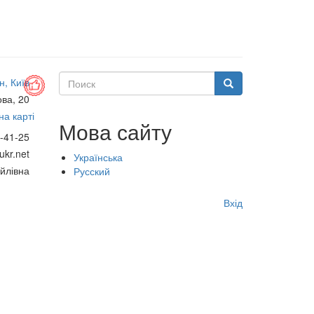
Поиск
н, Київ
Поиск
ова, 20
а карті
Мова сайту
-41-25
kr.net
Українська
йлівна
Русский
Меню
Вхід
учётной
записи
пользователя