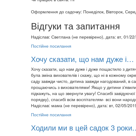
Оформлення до садочку: Понеділок, Вівторок, Серед
Відгуки та запитання
Надіслав:
Светлана (не перевірено)
, дата: вт, 01/22
Постійне посилання
Хочу сказати, що нам дуже і…
Хочу сказати, що нам дуже і дуже пощастило з дитяч
була зміна вихователів і скажу, що ні в кожному ок
саду завжди чисто, дитина завжди нагодований, в са
прощаючись з вихователями! Якщо у дитини з'явилися
підкажуть, на що звернути увагу! Спасибі завідуючої 
порядку), спасибі всім воспітателям- всі вони народ
Надіслав:
мама (не перевірено)
, дата: вт, 02/05/201
Постійне посилання
Ходили ми в цей садок 3 роки