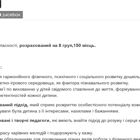
ласності,
розрахований на 8 груп,150 місць.
:
гармонійного фізичного, психічного і соціального розвитку дошкіль
тно-ігрового середовища, як фактора пізнавального розвитку.
 сім'ї по вихованню у дітей свідомого ставлення до життя, формуванн
петентностей кожної дитини.
ваний підхід,
який сприяє розкриттю особистісного потенціалу кож
 уваги була дитина з її інтересами, нахилами і бажаннями.
вані і творчі педагоги,
які вміють знайти підхід до розуму і серця 
красу чарівних мелодій і подорожують у казку.
м обладнанням для проведення різних видів роботи з фізичного ви