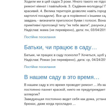
Ходили ми в цей садок 3 роки. Нічого такого не підо
ремонт кімнат і павільйонів. 3. Садівник-молодець! 
красивий. 4. Велика територія дозволяє навіть город
картоплі посадили). Все це в порівнянні з іншими с
завдань - визначити приголосні букви і голосні. Вон
примітивні пропозиції типу "як тебе звати", рахунок до
Надіслав:
мама (не перевірено)
, дата: пн, 03/04/201
Постійне посилання
Батьки, чи працює в саду…
Батьки, чи працює в саду психолог? Хочеться, щоб 
Надіслав:
Роман (не перевірено)
, дата: ср, 04/24/20
Постійне посилання
В нашем саду в это время…
В нашем саду в это время проводят ремонт ... Из-за 
постоянно пахнет краской, никто не предупреждает о
аллергик?
Заведующая постоянно ведет себя как дома, устан
брюках, даже когда прохладно ...