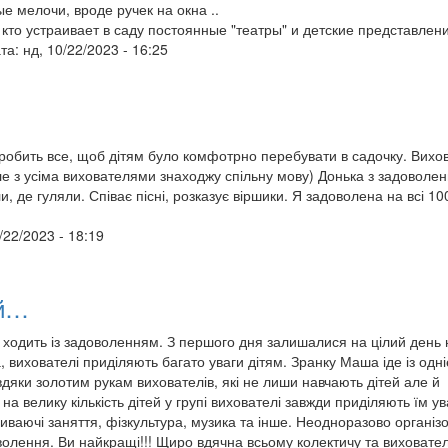
е мелочи, вроде ручек на окна ..
х кто устраивает в саду постоянные "театры" и детские представлен
ата: нд, 10/22/2023 - 16:25
робить все, щоб дітям було комфотрно перебувати в садочку. Вихов
але з усіма вихователями знаходжу спільну мову) Донька з задоволе
, де гуляли. Співає пісні, розказує віршики. Я задоволена на всі 10
0/22/2023 - 18:19
ий…
ходить із задоволенням. З першого дня залишалися на цілий день 
, вихователі приділяють багато уваги дітям. Зранку Маша іде із одн
авдяки золотим рукам вихователів, які не лиши навчають дітей але й
а велику кількість дітей у групі вихователі завжди приділяють їм ув
иваючі заняття, фізкультура, музика та інше. Неодноразово організ
волення. Ви найкращі!!! Щиро вдячна всьому колектичу та виховате