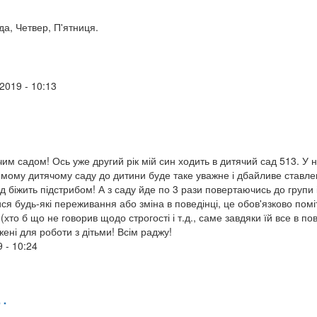
а, Четвер, П'ятниця.
/2019 - 10:13
им садом! Ось уже другий рік мій син ходить в дитячий сад 513. У 
ремому дитячому саду до дитини буде таке уважне і дбайливе ставле
д біжить підстрибом! А з саду йде по 3 рази повертаючись до групи 
 будь-які переживання або зміна в поведінці, це обов'язково поміт
(хто б що не говорив щодо строгості і т.д., саме завдяки їй все в п
жені для роботи з дітьми! Всім раджу!
9 - 10:24
…