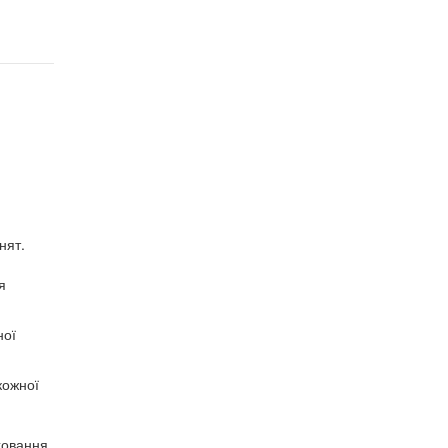
нят.
я
ної
кожної
ховання.