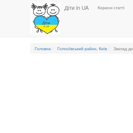
Основная
Перейти
Діти in UA
Корисні статті
до
навигация
основного
вмісту
Головна
Голосіївський район, Київ
Заклад до