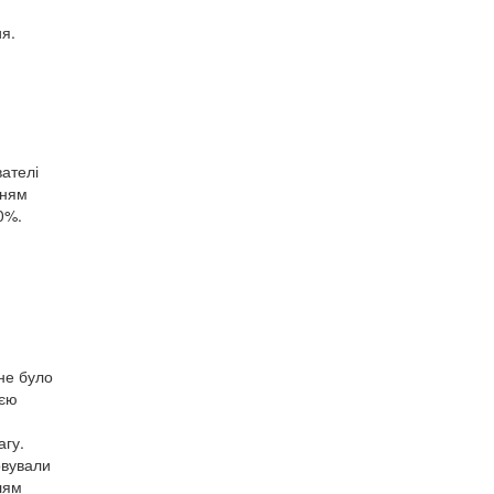
ия.
ателі
нням
0%.
не було
ією
агу.
овували
лям