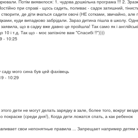
зрювали. Потім виявилося: 1. чудова дошкільна програма !!! 2. Зраз
Постійно при справі - щось садить, поливає - садок затишний, тінист
 створити, де діти вчаться садити овочі (НЕ сотками, звичайно, але 
адками, куди випадково забрідали. Зараз дитина пішла в школу. Одне
а заявила, що в садку вже давно це пройшла! Так само як і англійські
 10 і т.д. Так що - моє запізніле вам "Спасибі !!"))))
9 - 10:25
у саду мого сина був цей фахівець
19 - 10:29
этого дети не могут делать зарядку в зале, более того, вокруг везде
 покраске (среди дня!), Когда дети ложатся спать, а как ребенок
авливает свои непонятные правила ... Запрещает например детям х