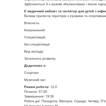
Здійснюється 3-х разове збалансоване і якісне харч
Є медичний кабінет та ізолятор для дітей з ін
Велика прилегла територія з ігровими та спортивн
Власність:
Комунальний
Спеціалізація:
без спеціалізації
Вид закладу:
Загального розвитку
Додатково є:
Спортзал
Музичний зал
Режим роботи:
12.0
Початок: 07:30
Завершення: 19:30
Робочі дні: Понеділок, Вівторок, Середа, Четвер, П'
Чи працює в свята: Ні