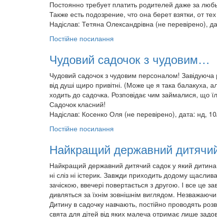
Постоянно требует платить родителей даже за любы
Также есть подозрение, что она берет взятки, от те
Надіслав:
Тетяна Олександрівна (не перевірено)
, д
Постійне посилання
Чудовий садочок з чудовим…
Чудовий садочок з чудовим персоналом! Завідуюча 
від душі щиро привітні. (Може це я така балакуха, 
ходить до садочка. Розповідає чим займалися, що їли
Садочок класний!
Надіслав:
Косенко Оля (не перевірено)
, дата: нд, 1
Постійне посилання
Найкращий державний дитяч
Найкращий державний дитячий садок у який дитина 
ні сліз ні істерик. Завжди приходить додому щаслива
зачіскою, ввечері повертається з другою. І все це з
дивляться за їхнім зовнішнім виглядом. Незважаючи н
Дитину в садочку навчають, постійно проводять розв
свята для дітей від яких малеча отримає лише задо