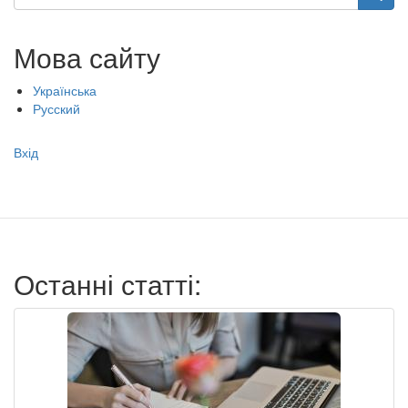
Мова сайту
Українська
Русский
Меню
Вхід
учётной
записи
пользователя
Останні статті: