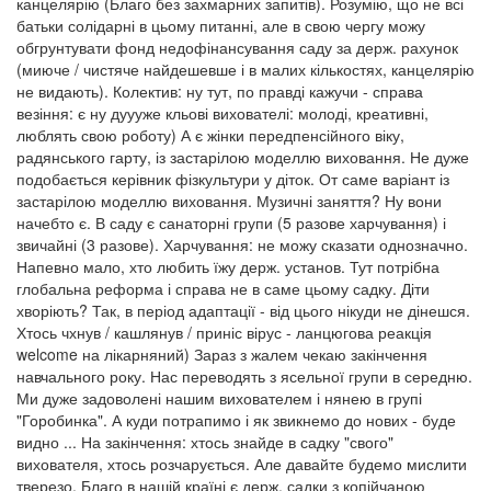
канцелярію (Благо без захмарних запитів). Розумію, що не всі
батьки солідарні в цьому питанні, але в свою чергу можу
обгрунтувати фонд недофінансування саду за держ. рахунок
(миюче / чистяче найдешевше і в малих кількостях, канцелярію
не видають). Колектив: ну тут, по правді кажучи - справа
везіння: є ну дуууже кльові вихователі: молоді, креативні,
люблять свою роботу) А є жінки передпенсійного віку,
радянського гарту, із застарілою моделлю виховання. Не дуже
подобається керівник фізкультури у діток. От саме варіант із
застарілою моделлю виховання. Музичні заняття? Ну вони
начебто є. В саду є санаторні групи (5 разове харчування) і
звичайні (3 разове). Харчування: не можу сказати однозначно.
Напевно мало, хто любить їжу держ. установ. Тут потрібна
глобальна реформа і справа не в саме цьому садку. Діти
хворіють? Так, в період адаптації - від цього нікуди не дінешся.
Хтось чхнув / кашлянув / приніс вірус - ланцюгова реакція
welcome на лікарняний) Зараз з жалем чекаю закінчення
навчального року. Нас переводять з ясельної групи в середню.
Ми дуже задоволені нашим вихователем і нянею в групі
"Горобинка". А куди потрапимо і як звикнемо до нових - буде
видно ... На закінчення: хтось знайде в садку "свого"
вихователя, хтось розчарується. Але давайте будемо мислити
тверезо. Благо в нашій країні є держ. садки з копійчаною