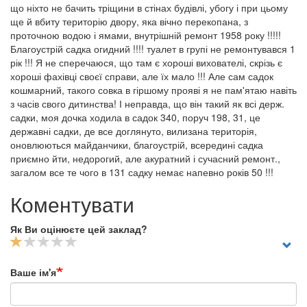
що ніхто не бачить тріщини в стінах будівлі, убогу і при цьому
ще й вбиту територію двору, яка вічно перекопана, з
проточною водою і ямами, внутрішній ремонт 1958 року !!!!!
Благоустрій садка огидний !!!! туалет в групі не ремонтувався 1
рік !!! Я не сперечаюся, що там є хороші вихователі, скрізь є
хороші фахівці своєї справи, але їх мало !!! Але сам садок
кошмарний, такого совка в гіршому прояві я не пам'ятаю навіть
з часів свого дитинства! І неправда, що він такий як всі держ.
садки, моя дочка ходила в садок 340, поруч 198, 31, це
державні садки, де все доглянуто, вилизана територія,
оновлюються майданчики, благоустрій, всередині садка
приємно йти, недорогий, але акуратний і сучасний ремонт.,
загалом все те чого в 131 садку немає напевно років 50 !!!
Коментувати
Як Ви оцінюєте цей заклад?
Ваше ім'я