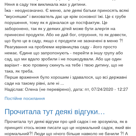
Няня в саду теж викликала жах у дитини.
Їжа - неоднозначно. Є меню, але деякі батьки приносять всякі
"вкусняшки" і вихователь дає це крім основної їжі. Це є грубе
порушення, тому як я дізналася це постфактум. Це
заборонено, так як у деяких дітей може бути алергія на
принесені продукти. Або не дай бог, отруєння, то як довести,
що було це в саду, якщо є продукти не зазначені в меню ?!
Реагування на проблеми керівництва саду - його просто
немає. Єдине що запропонують - перейти в іншу групу або
сад, що ми вдало зробили і не пошкодували. Або ще один
варіант - всю провину скинуть на тебе і твою дитину, що не
така, як треба.
Перше враження було хорошим і здавалося, що всі державні
сади на такому рівні, але ні ...
Надіслав:
Олена (не перевірено)
, дата: пт, 07/24/2020 - 12:27
Постійне посилання
Прочитала тут деякі відгуки…
Прочитала тут деякі відгуки про цей садок і не зрозуміла, як в
принципі хтось може писати що це нормальний садок, який він
нормальний?! Люди що нічого більше навколо не бачили ?! А