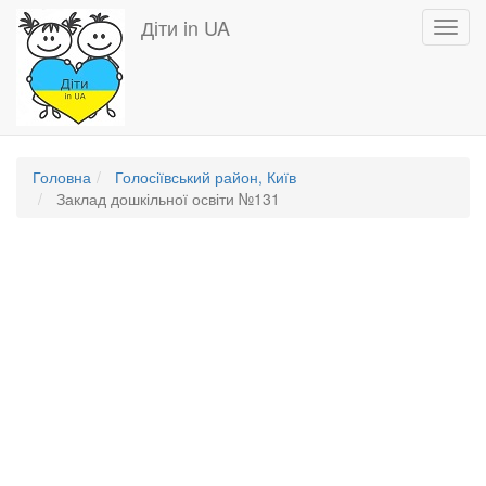
Перейти
Діти in UA
Toggl
до
navig
основного
вмісту
Головна
Голосіївський район, Київ
Заклад дошкільної освіти №131