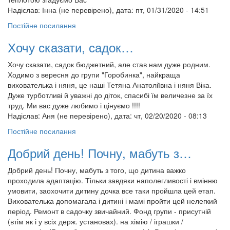
Надіслав:
Інна (не перевірено)
, дата: пт, 01/31/2020 - 14:51
Постійне посилання
Хочу сказати, садок…
Хочу сказати, садок бюджетний, але став нам дуже родним.
Ходимо з вересня до групи "Горобинка", найкраща
вихователька і няня, це наші Тетяна Анатоліївна і няня Віка.
Дуже турботливі й уважні до діток, спасибі їм величезне за їх
труд. Ми вас дуже любимо і цінуємо !!!!
Надіслав:
Аня (не перевірено)
, дата: чт, 02/20/2020 - 08:13
Постійне посилання
Добрий день! Почну, мабуть з…
Добрий день! Почну, мабуть з того, що дитина важко
проходила адаптацію. Тільки завдяки наполегливості і вмінню
умовити, заохочити дитину дочка все таки пройшла цей етап.
Вихователька допомагала і дитині і мамі пройти цей нелегкий
період. Ремонт в садочку звичайний. Фонд групи - присутній
(втім як і у всіх держ. установах). на хімію / іграшки /