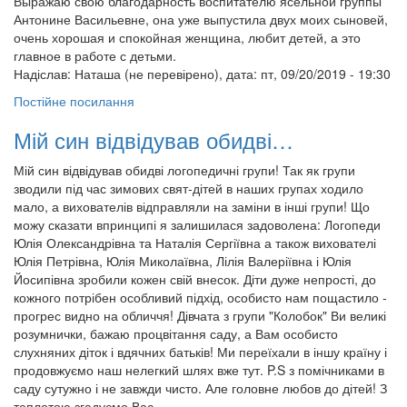
Выражаю свою благодарность воспитателю ясельной группы
Антонине Васильевне, она уже выпустила двух моих сыновей,
очень хорошая и спокойная женщина, любит детей, а это
главное в работе с детьми.
Надіслав:
Наташа (не перевірено)
, дата: пт, 09/20/2019 - 19:30
Постійне посилання
Мій син відвідував обидві…
Мій син відвідував обидві логопедичні групи! Так як групи
зводили під час зимових свят-дітей в наших групах ходило
мало, а вихователів відправляли на заміни в інші групи! Що
можу сказати впринципі я залишилася задоволена: Логопеди
Юлія Олександрівна та Наталія Сергіївна а також вихователі
Юлія Петрівна, Юлія Миколаївна, Лілія Валеріївна і Юлія
Йосипівна зробили кожен свій внесок. Діти дуже непрості, до
кожного потрібен особливий підхід, особисто нам пощастило -
прогрес видно на обличчя! Дівчата з групи "Колобок" Ви великі
розумнички, бажаю процвітання саду, а Вам особисто
слухняних діток і вдячних батьків! Ми переїхали в іншу країну і
продовжуємо наш нелегкий шлях вже тут. P.S з помічниками в
саду сутужно і не завжди чисто. Але головне любов до дітей! З
теплотою згадуємо Вас