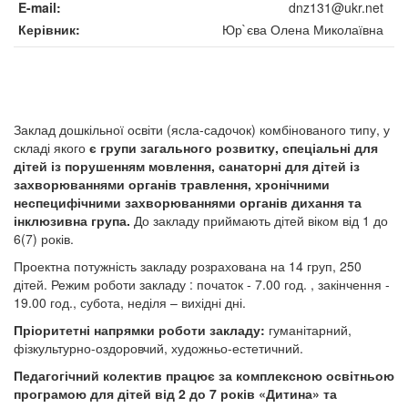
E-mail
dnz131@ukr.net
Керівник
Юр`єва Олена Миколаївна
Заклад дошкільної освіти (ясла-садочок) комбінованого типу, у
складі якого
є групи загального розвитку, спеціальні для
дітей із порушенням мовлення, санаторні для дітей із
захворюваннями органів травлення, хронічними
неспецифічними захворюваннями органів дихання та
інклюзивна група.
До закладу приймають дітей віком від 1 до
6(7) років.
Проектна потужність закладу розрахована на 14 груп, 250
дітей. Режим роботи закладу : початок - 7.00 год. , закінчення -
19.00 год., субота, неділя – вихідні дні.
Пріоритетні напрямки роботи закладу:
гуманітарний,
фізкультурно-оздоровчий, художньо-естетичний.
Педагогічний колектив працює за комплексною освітньою
програмою для дітей від 2 до 7 років «Дитина» та