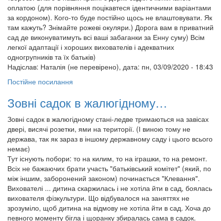
оплатою (для порівняння поцікавтеся ідентичними варіантами
за кордоном). Кого-то буде постійно щось не влаштовувати. Як
там кажуть? Знімайте рожеві окуляри.) Дорога вам в приватний
сад де виконуватимуть всі ваші забаганки за Енну суму) Всім
легкої адаптації і хороших вихователів і адекватних
одногрупників та їх батьків)
Надіслав:
Наталія (не перевірено)
, дата: пн, 03/09/2020 - 18:43
Постійне посилання
Зовні садок в жалюгідному…
Зовні садок в жалюгідному стані-ледве тримаються на завісах
двері, висячі розетки, ями на території. (І виною тому не
держава, так як зараз в іншому державному саду і цього всього
немає)
Тут існують побори: то на килим, то на іграшки, то на ремонт.
Всіх не бажаючих брати участь "батьківський комітет" (який, по
між іншим, заборонений законом) починається "Клевання".
Вихователі ... дитина скаржилась і не хотіла йти в сад, боялась
вихователя фізкультури. Що відбувалося на заняттях не
зрозуміло, щоб дитина на відмову не хотіла йти в сад. Хоча до
певного моменту бігла і щоранку збиралась сама в садок.