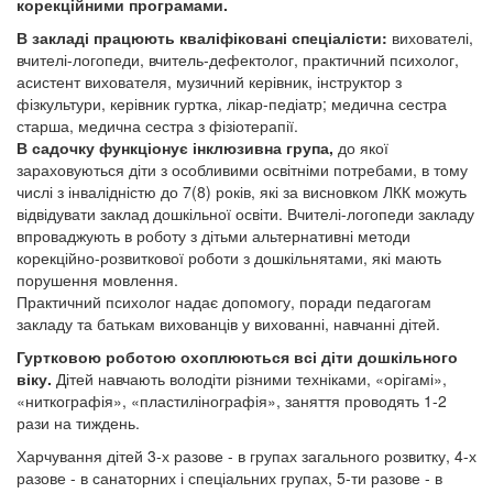
корекційними програмами.
В закладі працюють кваліфіковані спеціалісти:
вихователі,
вчителі-логопеди, вчитель-дефектолог, практичний психолог,
асистент вихователя, музичний керівник, інструктор з
фізкультури, керівник гуртка, лікар-педіатр; медична сестра
старша, медична сестра з фізіотерапії.
В садочку функціонує інклюзивна група,
до якої
зараховуються діти з особливими освітніми потребами, в тому
числі з інвалідністю до 7(8) років, які за висновком ЛКК можуть
відвідувати заклад дошкільної освіти. Вчителі-логопеди закладу
впроваджують в роботу з дітьми альтернативні методи
корекційно-розвиткової роботи з дошкільнятами, які мають
порушення мовлення.
Практичний психолог надає допомогу, поради педагогам
закладу та батькам вихованців у вихованні, навчанні дітей.
Гуртковою роботою охоплюються всі діти дошкільного
віку.
Дітей навчають володіти різними техніками, «орігамі»,
«ниткографія», «пластилінографія», заняття проводять 1-2
рази на тиждень.
Харчування дітей 3-х разове - в групах загального розвитку, 4-х
разове - в санаторних і спеціальних групах, 5-ти разове - в