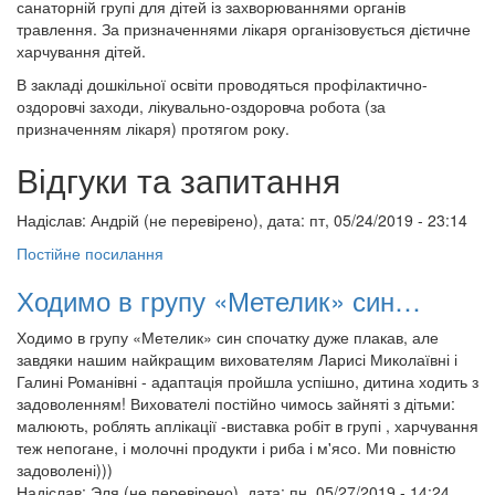
санаторній групі для дітей із захворюваннями органів
травлення. За призначеннями лікаря організовується дієтичне
харчування дітей.
В закладі дошкільної освіти проводяться профілактично-
оздоровчі заходи, лікувально-оздоровча робота (за
призначенням лікаря) протягом року.
Відгуки та запитання
Надіслав:
Андрій (не перевірено)
, дата: пт, 05/24/2019 - 23:14
Постійне посилання
Ходимо в групу «Метелик» син…
Ходимо в групу «Метелик» син спочатку дуже плакав, але
завдяки нашим найкращим вихователям Ларисі Миколаївні і
Галині Романівні - адаптація пройшла успішно, дитина ходить з
задоволенням! Вихователі постійно чимось зайняті з дітьми:
малюють, роблять аплікації -виставка робіт в групі , харчування
теж непогане, і молочні продукти і риба і м'ясо. Ми повністю
задоволені)))
Надіслав:
Эля (не перевірено)
, дата: пн, 05/27/2019 - 14:24