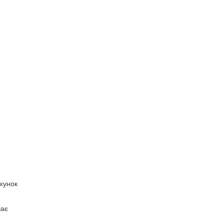
хунок
чає