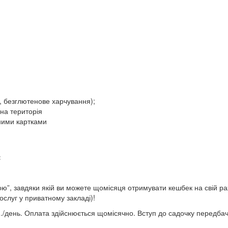
р, безглютенове харчування);
ена територія
нними картками
:
ю”, завдяки якій ви можете щомісяця отримувати кешбек на свій ра
ослуг у приватному закладі)!
н./день. Оплата здійснюється щомісячно. Вступ до садочку передба