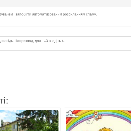
ідувачем і запобігти автоматизованим розсиланням спаму.
дповідь. Наприклад, для 1+3 введіть 4.
ті: