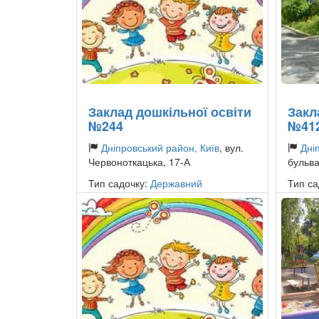
Заклад дошкільної освіти
Закл
№244
№41
Дніпровський район, Київ
, вул.
Дні
Червоноткацька, 17-А
бульва
Тип садочку:
Державний
Тип са