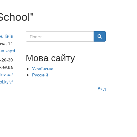
School"
Поиск
, Київ
Поиск
ча, 14
а карті
Мова сайту
-20-30
kiev.ua
Українська
kiev.ua/
Русский
l.kyiv/
Меню
Вхід
учётной
записи
пользователя