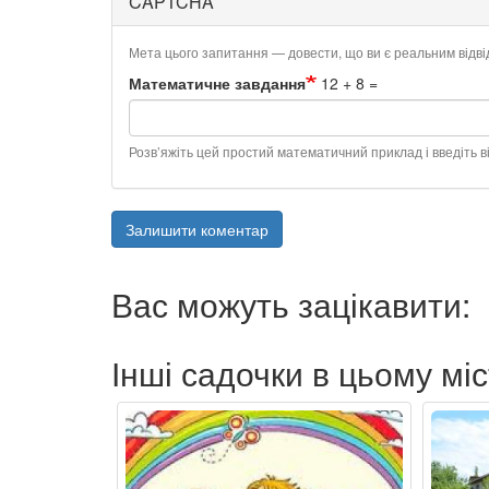
CAPTCHA
Мета цього запитання — довести, що ви є реальним відв
Математичне завдання
12 + 8 =
Розв’яжіть цей простий математичний приклад і введіть ві
Залишити коментар
Вас можуть зацікавити:
Інші садочки в цьому міс