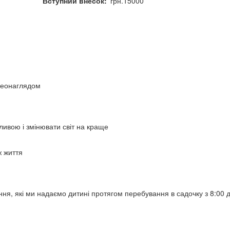
Вступний внесок
грн.15000
ідеонаглядом
ливою і змінювати світ на краще
ж життя
ння, які ми надаємо дитині протягом перебування в садочку з 8:00 д