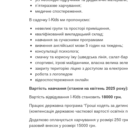
п’ятиразове харчування;
медичне спостереження.
В садочку I-Kids ми пропонуємо:
невеликі групи та просторі приміщення,
кваліфікований викладацький склад;
навчання за сучасними програмами
вивчення англійської мови 5 годин на тиждень;
консультації психолога;
смачну та корисну їжу (шведська лінія, салат-ба
спортивні, ігрові майданчики, власна велика зел
закриту територію ліцею з доступом за електро
робота з логопедом
відеоспостереження онлайн
Вартість навчання (станом на квітень 2025 року)
Вартість відвідування I-Kids становить
18000 грн.
Працює державна програма “Гроші ходять за дитино
(компенсація державою часткової вартості освітніх п
Додатково оплачується харчування у розмірі 250 гр
разовий внесок у розмірі 15000 грн.