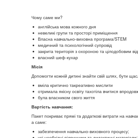
Чому саме ми?
англійська мова кожного дня
невеликі групи та просторі приміщення
Власна навчально-виховна програма/STEM
медичний та психологічний супровід
закрита територія з охороною та цілодобовим в
власний шеф-кухар
Місія
Допомогти кожній дитині знайти свій шлях, бути щас
вміла критично такреативно мислити
отримала якісну освіту тахотіла вчитися впродов
була власником свого життя
Вартість навчання:
Пакет покриває прямі та додаткові витрати на навча
а саме:
забезпечення навчально-виховного процесу;
усі необхідні підручники та дидактичні матеріали;