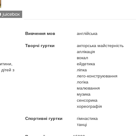
Вивчення мов
англійська
Творчі гуртки
акторська майстерність
аплікація
вокал
итини,
ейдетика
 дітей з
ліпка
лего-конструювання
логіка
малювання
музика
сенсорика
хореографія
Спортивні гуртки
гімнастика
танці