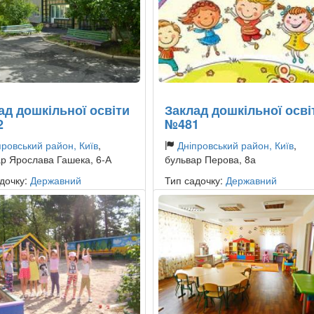
ад дошкільної освіти
Заклад дошкільної осві
2
№481
провський район, Київ
,
Дніпровський район, Київ
,
р Ярослава Гашека, 6-А
бульвар Перова, 8а
дочку:
Державний
Тип садочку:
Державний