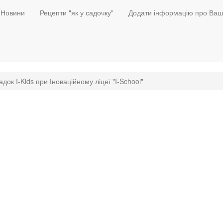
Новини
Рецепти "як у садочку"
Додати інформацію про Ваш
док I-Kids при Іноваційному ліцеї "I-School"