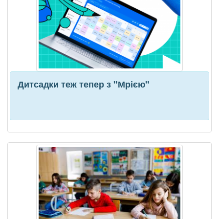
Дитсадки теж тепер з "Мрією"