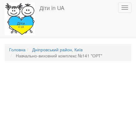
Перейти
Діти in UA
Toggl
до
navig
основного
вмісту
Головна
Дніпровський район, Київ
Навчально-виховний комплекс №141 "ОРТ"