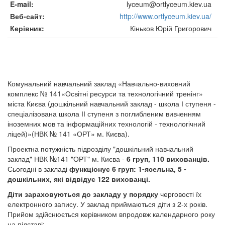
E-mail
lyceum@ortlyceum.kiev.ua
Веб-сайт
http://www.ortlyceum.kiev.ua/
Керівник
Кіньков Юрій Григорович
Комунальний навчальний заклад «Навчально-виховний
комплекс № 141«Освітні ресурси та технологічний тренінг»
міста Києва (дошкільний навчальний заклад - школа І ступеня -
спеціалізована школа ІІ ступеня з поглибленим вивченням
іноземних мов та інформаційних технологій - технологічний
ліцей)»(НВК № 141 «ОРТ» м. Києва).
Проектна потужність підрозділу "дошкільний навчальний
заклад" НВК №141 "ОРТ" м. Києва -
6 груп, 110 вихованців.
Сьогодні в закладі
функціонує 6 груп: 1-ясельна, 5 -
дошкільних, які відвідує 122 вихованці.
Діти зараховуються до закладу у порядку
черговості їх
електронного запису. У заклад приймаються діти з 2-х років.
Прийом здійснюється керівником впродовж календарного року
на підставі: