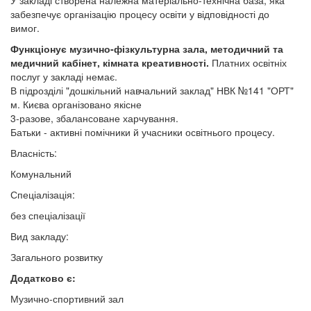
У закладі створена належна матеріально-технічна база, яка
забезпечує організацію процесу освіти у відповідності до
вимог.
Функціонує музично-фізкультурна зала, методичний та
медичний кабінет, кімната креативності.
Платних освітніх
послуг у закладі немає.
В підрозділі "дошкільний навчальний заклад" НВК №141 "ОРТ"
м. Києва організовано якісне
3-разове, збалансоване харчування.
Батьки - активні помічники й учасники освітнього процесу.
Власність:
Комунальний
Спеціалізація:
без спеціалізації
Вид закладу:
Загального розвитку
Додатково є:
Музично-спортивний зал