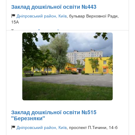
Заклад дошкільної освіти №443
Дніпровський район, Київ
, бульвар Верховної Ради,
15А
Тип садочку:
Державний
Заклад дошкільної освіти №515
"Березняки"
Дніпровський район, Київ
, проспект П.Тичини, 14-б