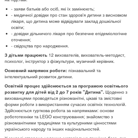
- заяви батьків або осіб, які їх замінюють;
- медичної довідки про стан здоров'я дитини з висновком
лікаря, що дитина може відвідувати заклад дошкільної
освіти;
- довідки дільничого лікаря про безпечне епідеміологічне
оточення;
- свідоцтва про народження.
З дітьми працюють
12 вихователів, вихователь-методист,
психолог, інструктор з фізкультури, музичний керівник.
Основний напрямок роботи:
пізнавальний та
інтелектуальний розвиток дитини.
Освітній процес здійснюється за програмою освітнього
розвитку для дітей від 2 до 7 років "Дитина".
Щоденно з
вихованцями проводяться різноманітні, цікаві та змістовні
форми роботи з використанням сучасих освітніх технологій.
Здійснюється гурткова робота за напрямками: основи
робототехніки та LEGO конструювання; знайомство з
різноманітними традиціями та культурними цінностями
українського народу та інших національностей.