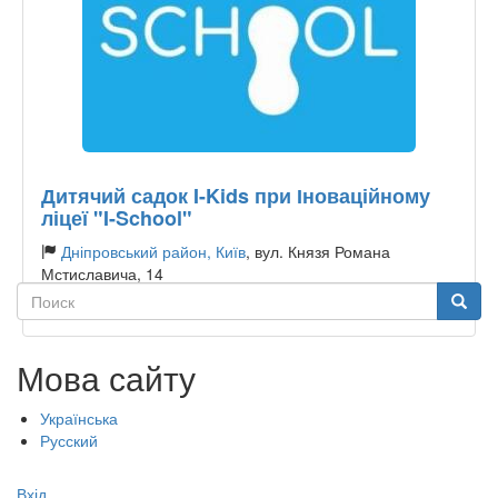
Дитячий садок I-Kids при Іноваційному
ліцеї "I-School"
Дніпровський район, Київ
, вул. Князя Романа
Мстиславича, 14
Поиск
Поиск
Тип садочку:
Приватний
Мова сайту
Українська
Русский
Меню
Вхід