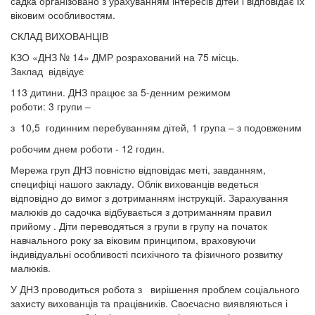
садка організовано з урахуванням інтересів дітей і відповідає їх
віковим особливостям.
СКЛАД ВИХОВАНЦІВ
КЗО «ДНЗ № 14» ДМР розрахований на 75 місць.
Заклад відвідує
113 дитини. ДНЗ працює за 5-денним режимом
роботи: 3 групи –
з 10,5 годинним перебуванням дітей, 1 група – з подовженим
робочим днем роботи - 12 годин.
Мережа груп ДНЗ повністю відповідає меті, завданням,
специфіці нашого закладу. Облік вихованців ведеться
відповідно до вимог з дотриманням інструкцій. Зарахування
малюків до садочка відбувається з дотриманням правил
прийому . Діти переводяться з групи в групу на початок
навчального року за віковим принципом, враховуючи
індивідуальні особливості психічного та фізичного розвитку
малюків.
У ДНЗ проводиться робота з вирішення проблем соціального
захисту вихованців та працівників. Своєчасно виявляються і