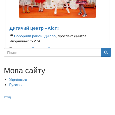
Дитячий центр «Аіст»
Соборний район, Дніпро
, проспект Дмитра
Яворницького 27А
Тип садочку:
Приватний
Поиск
Поиск
Мова сайту
Українська
Русский
Меню
Вхід
учётной
записи