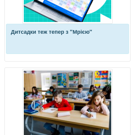
Дитсадки теж тепер з "Мрією"