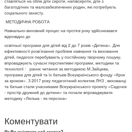
ставляться на облік діти сироти, напівсироти, діти з
багатодітних та малозабезпечених родин, які потребують
соціального захисту.
МЕТОДИЧНА РОБОТА
Навчально-виховний процес на протязі року здійснювався
відповідно до
освітньої програми для дітей від 2 до 7 років «Дитина». Для
ефективності розв’язання проблем навчання та виховання
дітей, педагоги перебувають у постійному творчому пошуку,
впроваджують сучасні перспективні програми, методики та
технології : раннє читання за методикою М.Зайцева,
програма для дітей та їх батьків Всеукраїнського фонду «Крок
за кроком». З 2017 року педагогічний колектив ЛНЗ , вихованці
та батьки стали учасниками Всеукраїнського проекту «Садочок
- простір дружний до дитини» та почали впроваджувати
методику «Лялька - як персона»
Коментувати
Як Ви оцінюєте цей заклад?