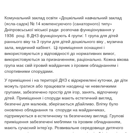
Комунальний заклад освіти «Дошкільний навчальний заклад
(ясла-садок) № 14 компенсуючого (санаторного) типу»
Дніпровсьської міської ради розпочав функціонування у
1936 році. В ДНЗ функціонують 4 групи: 1 група для дітей
раннього віку та 3 групи для дітей дошкільного віку , музична
зала, медичний кабінет. Ці приміщення оснащені і
використовуються у відповідності до нормативних вимог,
використовуються за призначенням, раціонально. Кожна вікова
група має свій ігровий майданчик з ігровим обладнанням і
спортивними спорудами.
У приміщенні і на території ДНЗ є відокремлені куточки, де діти
можуть гратися або працювати наодинці чи невеличкими
групами, забезпечено простір для ігор, занять, відпочинку
дітей. Приміщення і споруди мають естетичний вигляд,
безпечні для малюків, зберігаються дбайливо. Влітку було
оновлено обладнання та споруди на майданчиках,
підтримуються в естетичному та безпечному вигляді. Групові
приміщення забезпечені меблями та ігровим обладнанням,
мають сучасний інтер’єр. Розвивальне середовище дитячого