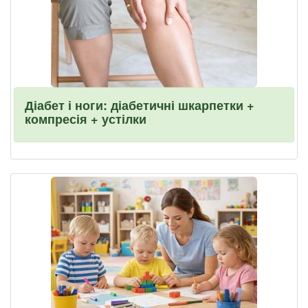
Діабет і ноги: діабетичні шкарпетки +
компресія + устілки