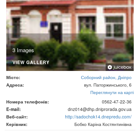
3 Images
VIEW GALLERY
Місто
Соборний район, Дніпро
Адреса
вул. Паторжинського, 6
Переглянути на карті
Номера телефонів
0562-47-22-36
E-mail
dnz014@dhp.dniprorada.gov.ua
Веб-сайт
http://sadochok14.dnepredu.com/
Керівник
Бобко Каріна Костянтинівна