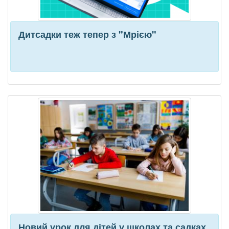
Дитсадки теж тепер з "Мрією"
Новий урок для дітей у школах та садках