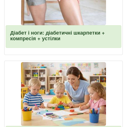
Діабет і ноги: діабетичні шкарпетки +
компресія + устілки