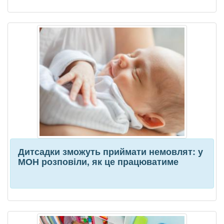
Дитсадки зможуть приймати немовлят: у
МОН розповіли, як це працюватиме