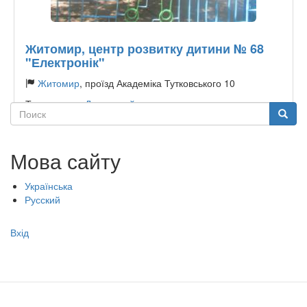
Житомир, центр розвитку дитини № 68
"Електронік"
Житомир
, проїзд Академіка Тутковського 10
Тип садочку:
Державний
Поиск
Поиск
Мова сайту
Українська
Русский
Меню
Вхід
учётной
записи
пользователя