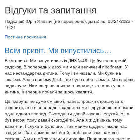
Відгуки та запитання
Надіслав:
Юрій Яневич (не перевірено)
, дата: нд, 08/21/2022 -
10:21
Постійне посилання
Всім привіт. Ми випустились…
Всім привіт. Ми випустились із ДНЗ №46. Це був наш третій
садочок. В попередніх двох ми мали величезні проблеми. У
нас нестандартна дитина. Тому і змінювали. Ми були на
інклюзії. Але в нашому ДНЗ... це було небо і земля. Ми вперше
видихнули. Нам вперше почали говорити, яка гарна у нас
дитина. Її вперше почали за щось хвалити.
Це, мабуть, не дуже смішно і, навіть, трошки страшнувато
говорити, але в попередніх садочках ми з дружиною штовхали
одне одного вперед. Сьогодні ти давай заходь і слухай. Ні, я
був вчора, тому давай сьогодні ти. Але я ж дівчинка, тому
давай ти. І слухати було що. І так майже щодня. Інколи нас
зводили з батьками інших дітей, щоб вони самі нам все
сказали. А ми щоб загладили ситуацію. Перепрошую, але це