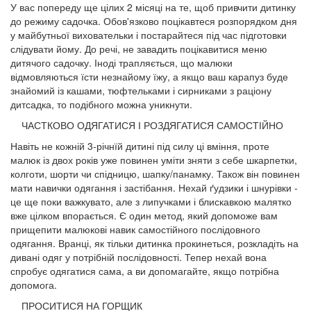
У вас попереду ще цілих 2 місяці на те, щоб при­вчити дитинку
до режиму садочка. Обов'язково поцікавтеся розпорядком дня
у майбутньої вихова­тельки і постарайтеся під час підготовки
слідува­ти йому. До речі, не завадить поцікавитися меню
дитячого садочку. Іноді трапляється, що малюки
відмовляються їсти незнайому їжу, а якщо ваш карапуз буде
знайомий із кашами, тюфтельками і сирниками з раціону
дитсадка, то подібного можна уникнути.
ЧАСТКОВО ОДЯГАТИСЯ І РОЗДЯГАТИСЯ САМОСТІЙНО
Навіть не кожній 3-річнїй дитині під силу ці вмін­ня, проте
малюк із двох років уже повинен уміти зняти з себе шкарпетки,
колготи, шорти чи спід­ницю, шапку/панамку. Також він повинен
мати навички одягання і застібання. Нехай ґудзики і шнурівки -
це ще поки важкувато, але з липучка­ми і блискавкою малятко
вже цілком впорається. Є один метод, який допоможе вам
прищепити ма­люкові навик самостійного послідовного
одягання. Вранці, як тільки дитинка прокинеться, розкладіть на
дивані одяг у потрібній послідовності. Тепер не­хай вона
спробує одягатися сама, а ви допомагай­те, якщо потрібна
допомога.
ПРОСИТИСЯ НА ГОРЩИК