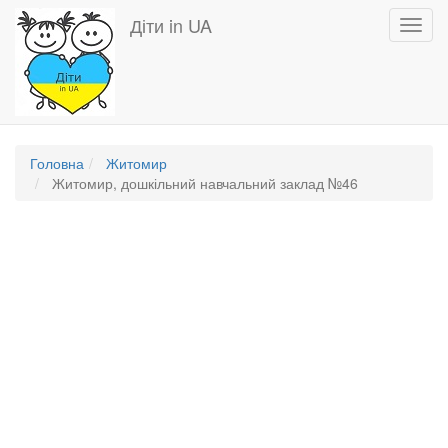
Перейти
Діти in UA
Toggl
до
navig
основного
вмісту
Головна
Житомир
Житомир, дошкільний навчальний заклад №46