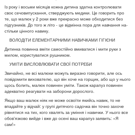
Із року і восьми місяців кожна дитина здатна контролювати
своє сечовипускання, стверджують медики. Це говорить про
те, що малюк у 2 роки вже прекрасно може обходитися без
підгузників. До того ж літо - це відмінна пора для навчання на­
стільки цінного навику.
ВОЛОДІТИ ЕЛЕМЕНТАРНИМИ НАВИЧКАМИ ГІГІЄНИ
Дитинка повинна вміти самостійно вмиватися і мити руки з
милом, користуватися рушником.
УМІТИ ВИСЛОВЛЮВАТИ СВОЇ ПОТРЕБИ
Звичайно, не всі малюки можуть виразно гово­рити, але ось
повідомити вихователю, що він хо­че на горщик, або що у нього
щось болить, малюк повинен уміти. Також карапуз повинен
адекватно реагувати на заборони дорослого.
Якщо ваш малюк ніяк не може освоїти якийсь навик, то не
впадайте у відчай: у групі дитячо­го садочка він точно захоче
рівнятися на тих, кого хвалять за уміння і навички. У нього все
обов'язково вийде і вже до осені ваш карапуз за­явить: «Я
сам!»