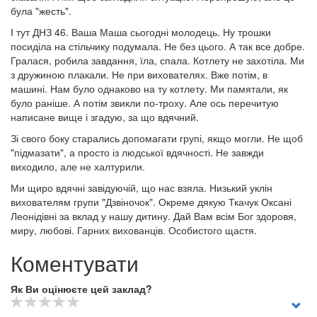
була "жесть".
І тут ДНЗ 46. Ваша Маша сьогодні молодець. Ну трошки
посиділа на стільчику подумала. Не без цього. А так все добре.
Гралася, робила завдання, їла, спала. Котлету не захотіла. Ми
з дружиною плакали. Не при вихователях. Вже потім, в
машині. Нам було однаково на ту котлету. Ми памятали, як
було раніше. А потім звикли по-троху. Але ось перечитую
написане вище і згадую, за що вдячний.
Зі свого боку старались допомагати групі, якщо могли. Не щоб
"підмазати", а просто із людської вдячності. Не завжди
виходило, але не халтурили.
Ми щиро вдячні завідуючій, що нас взяла. Низький уклін
вихователям групи "Дзвіночок". Окреме дякую Ткачук Оксані
Леонідівні за вклад у нашу дитину. Дай Вам всім Бог здоровя,
миру, любові. Гарних вихованців. Особистого щастя.
Коментувати
Як Ви оцінюєте цей заклад?