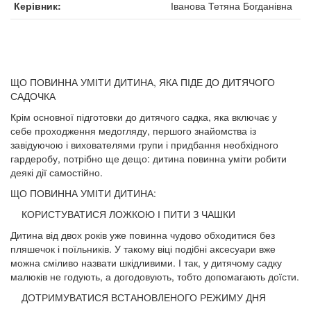
Керівник
Іванова Тетяна Богданівна
ЩО ПОВИННА УМІТИ ДИТИНА, ЯКА ПІДЕ ДО ДИТЯЧОГО
САДОЧКА
Крім основної підготовки до дитячого сад­ка, яка включає у
себе проходження мед­огляду, першого знайомства із
завідуючою і вихователями групи і придбання необхідного
гардеробу, потрібно ще дещо: дитина повинна уміти робити
деякі дії самостійно.
ЩО ПОВИННА УМІТИ ДИТИНА:
КОРИСТУВАТИСЯ ЛОЖКОЮ І ПИТИ З ЧАШКИ
Дитина від двох років уже повинна чудово об­ходитися без
пляшечок і поїльників. У такому ві­ці подібні аксесуари вже
можна сміливо назвати шкідливими. І так, у дитячому садку
малюків не годують, а догодовують, тобто допомагають доїсти.
ДОТРИМУВАТИСЯ ВСТАНОВЛЕНОГО РЕЖИМУ ДНЯ