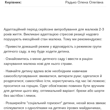
Керівник
Радько Олена Олегівна
Адаптаційний період серйозне випробування для малюків 2-3
років життя. Викликані адаптацією стресові реакції надовго
порушують емоційний стан малюка. Тому ми рекомендуємо:
· Привести домашній режим у відповідність з режимом групи
дитячого саду, в яку буде ходити дитина.
· Ознайомитись з меню дитячого саду і ввести в раціон
харчування малюка нові для нього страви.
· Навчайте дитину вдома всім необхідним навичкам
самообслуговування: вмиватися, витирати руки; одягатися й
роздягатися; самостійно їсти, користуючись під час їжі ложкою;
проситися на горщик. Одяг обов'язково повинен бути зручним
для дитини цього віку, оптимальний варіант: брюки або шорти
без застібок і лямок.
· Розширюйте "соціальний горизонт" дитини, нехай вона звикає
спілкуватися з однолітками на дитячих ігрових майданчиках,