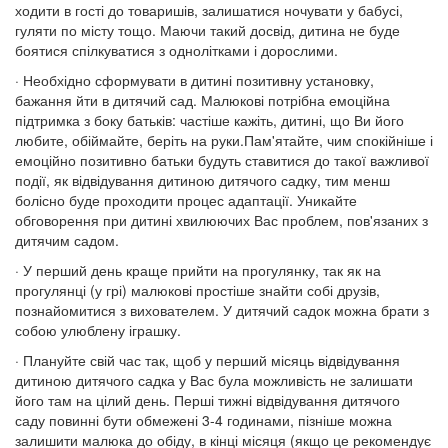
ходити в гості до товаришів, залишатися ночувати у бабусі,
гуляти по місту тощо. Маючи такий досвід, дитина не буде
боятися спілкуватися з однолітками і дорослими.
· Необхідно сформувати в дитині позитивну установку,
бажання йти в дитячий сад. Малюкові потрібна емоційна
підтримка з боку батьків: частіше кажіть, дитині, що Ви його
любите, обіймайте, беріть на руки.Пам'ятайте, чим спокійніше і
емоційно позитивно батьки будуть ставитися до такої важливої
події, як відвідування дитиною дитячого садку, тим менш
болісно буде проходити процес адаптації. Уникайте
обговорення при дитині хвилюючих Вас проблем, пов'язаних з
дитячим садом.
· У перший день краще прийти на прогулянку, так як на
прогулянці (у грі) малюкові простіше знайти собі друзів,
познайомитися з вихователем. У дитячий садок можна брати з
собою улюблену іграшку.
· Плануйте свій час так, щоб у перший місяць відвідування
дитиною дитячого садка у Вас була можливість не залишати
його там на цілий день. Перші тижні відвідування дитячого
саду повинні бути обмежені 3-4 годинами, пізніше можна
залишити малюка до обіду, в кінці місяця (якщо це рекомендує