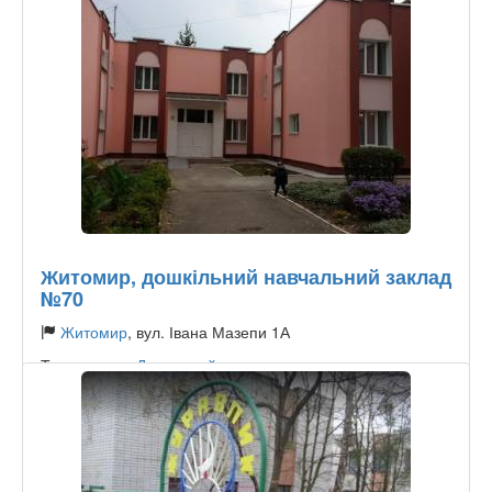
Житомир, дошкільний навчальний заклад
№70
Житомир
, вул. Івана Мазепи 1А
Тип садочку:
Державний