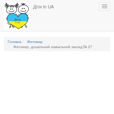
Перейти
Діти in UA
Toggl
до
navig
основного
вмісту
Головна
Житомир
Житомир, дошкільний навчальний заклад № 27