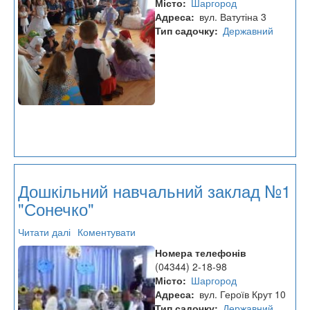
Місто
Шаргород
№2
Адреса
вул. Ватутіна 3
Тип садочку
Державний
Дошкільний навчальний заклад №1
"Сонечко"
Читати далі
про
Коментувати
Дошкільний
Номера телефонів
навчальний
(04344) 2-18-98
заклад
Місто
Шаргород
№1
Адреса
вул. Героїв Крут 10
"Сонечко"
Тип садочку
Державний