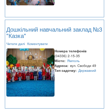
Дошкільний навчальний заклад №3
"Казка"
Читати далі
про
Коментувати
Дошкільний
Номера телефонів
навчальний
(04336) 2-15-35
заклад
Місто
Ямполь
№3
Адреса
вул. Свободи 49
"Казка"
Тип садочку
Державний