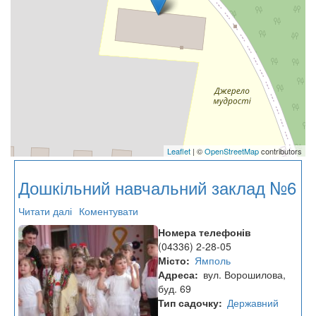
Leaflet
| ©
OpenStreetMap
contributors
Дошкільний навчальний заклад №6
Читати далі
про
Коментувати
Дошкільний
Номера телефонів
навчальний
(04336) 2-28-05
заклад
Місто
Ямполь
№6
Адреса
вул. Ворошилова,
буд. 69
Тип садочку
Державний