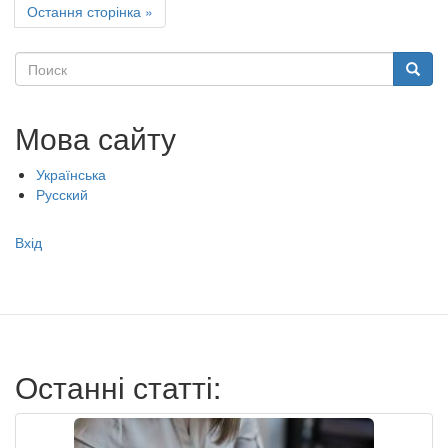
Остання
Остання сторінка »
сторінка
Поиск
Поиск
Мова сайту
Українська
Русский
Меню
Вхід
учётной
записи
пользователя
Останні статті: