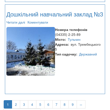
Дошкільний навчальний заклад №3
Читати далі
про
Коментувати
Дошкільний
Номера телефонів
навчальний
(04335) 2-25-89
заклад
Місто
Тульчин
№3
Адреса
вул. Трембецького
5
Тип садочку
Державний
Розбивка
на
Поточна
1
Page
2
Page
3
Page
4
Page
5
Page
6
Page
7
Page
8
Page
9
Наступна
››
сторінки
сторінка
сторінка