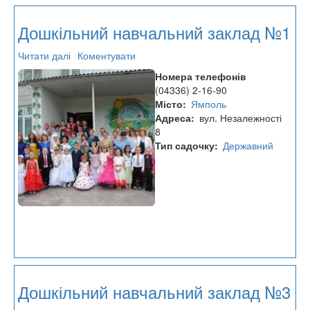
Дошкільний навчальний заклад №1
Читати далі
про
Коментувати
Дошкільний
Номера телефонів
навчальний
(04336) 2-16-90
заклад
Місто
Ямполь
№1
Адреса
вул. Незалежності
8
Тип садочку
Державний
Дошкільний навчальний заклад №3