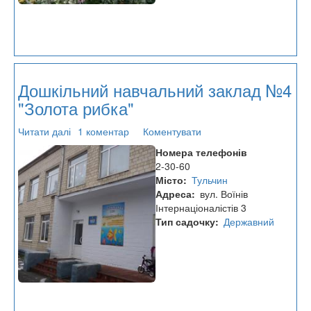
Дошкільний навчальний заклад №4
"Золота рибка"
Читати далі
про
1 коментар
Коментувати
Дошкільний
Номера телефонів
навчальний
2-30-60
заклад
Місто
Тульчин
№4
Адреса
вул. Воїнів
"Золота
Інтернаціоналістів 3
рибка"
Тип садочку
Державний