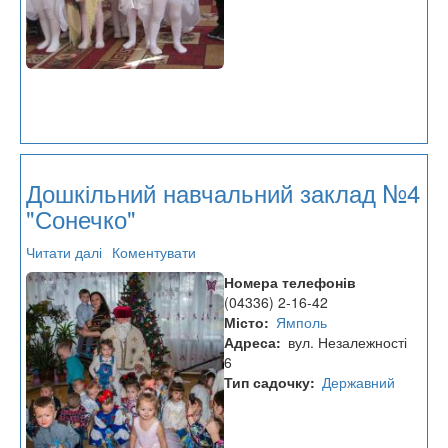
Дошкільний навчальний заклад №4
"Сонечко"
Читати далі
про
Коментувати
Дошкільний
Номера телефонів
навчальний
(04336) 2-16-42
заклад
Місто
Ямполь
№4
Адреса
вул. Незалежності
"Сонечко"
6
Тип садочку
Державний