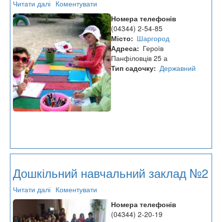
Читати далі
про
Коментувати
Дошкільний
Номера телефонів
навчальний
(04344) 2-54-85
заклад
Місто
Шаргород
№3
Адреса
Героїв
Панфіловців 25 а
Тип садочку
Державний
Дошкільний навчальний заклад №2
Читати далі
про
Коментувати
Дошкільний
Номера телефонів
навчальний
(04344) 2-20-19
заклад