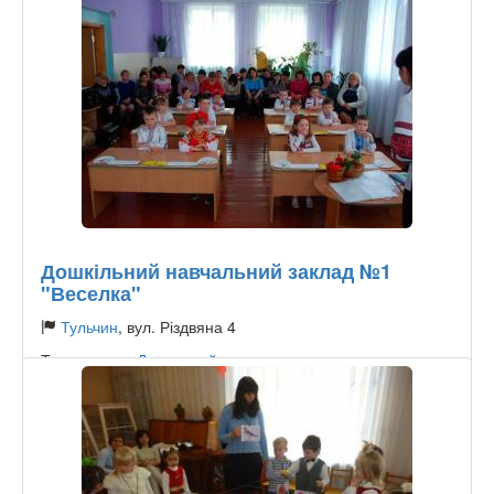
Дошкільний навчальний заклад №1
"Веселка"
Тульчин
, вул. Різдвяна 4
Тип садочку:
Державний