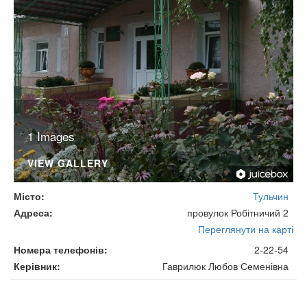
1 Images
VIEW GALLERY
Місто
Тульчин
Адреса
провулок Робітничий 2
Переглянути на карті
Номера телефонів
2-22-54
Керівник
Гаврилюк Любов Семенівна