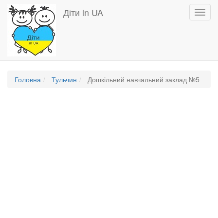
Перейти
Діти in UA
Toggl
до
navig
основного
вмісту
Головна
Тульчин
Дошкільний навчальний заклад №5