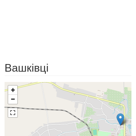
Вашківці
+
−