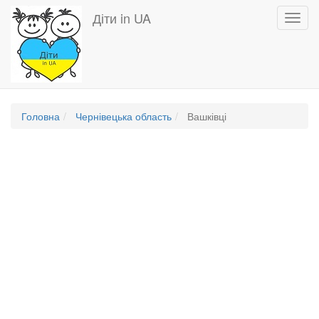
Перейти
Діти in UA
Toggl
до
navig
основного
вмісту
Головна
Чернівецька область
Вашківці