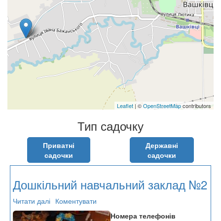
Leaflet
| ©
OpenStreetMap
contributors
Тип садочку
Приватні
Державні
садочки
садочки
Дошкільний навчальний заклад №2
Читати далі
про
Коментувати
Дошкільний
Номера телефонів
навчальний