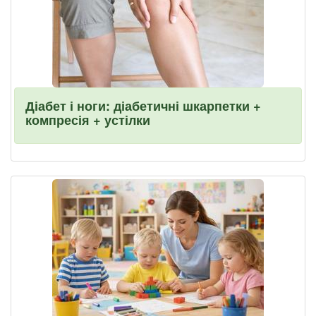
Діабет і ноги: діабетичні шкарпетки +
компресія + устілки