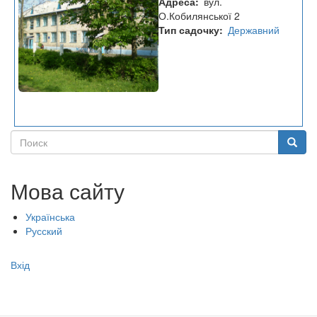
Адреса
вул.
"Веселка"
О.Кобилянської 2
Тип садочку
Державний
Поиск
Поиск
Мова сайту
Українська
Русский
Меню
Вхід
учётной
записи