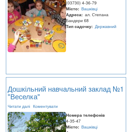
(03730) 4-36-79
заклад
Місто
Вашківці
№2
Адреса
ал. Степана
Бандери 68
Тип садочку
Державний
Дошкільний навчальний заклад №1
"Веселка"
Читати далі
про
Коментувати
Дошкільний
Номера телефонів
навчальний
4-35-47
заклад
Місто
Вашківці
№1