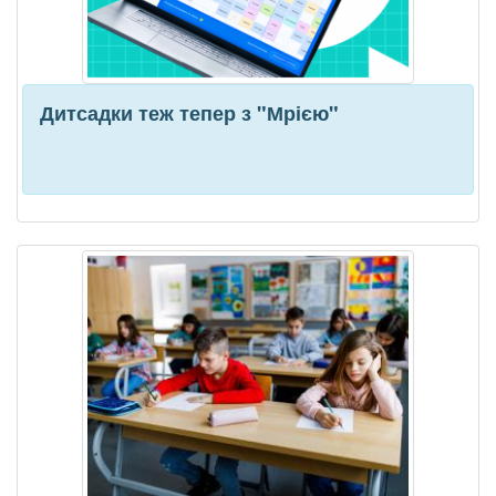
Дитсадки теж тепер з "Мрією"