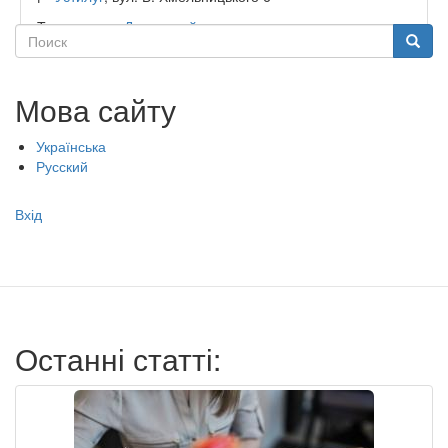
Тип садочку:
Державний
Поиск
Поиск
Мова сайту
Українська
Русский
Меню
Вхід
учётной
записи
пользователя
Останні статті: