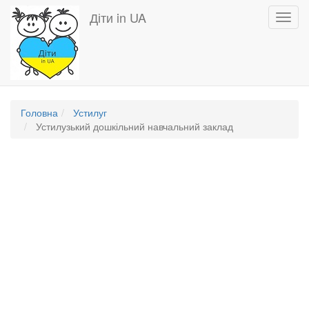
Перейти
Діти in UA
Toggl
до
navig
основного
вмісту
Головна
Устилуг
Устилузький дошкільний навчальний заклад