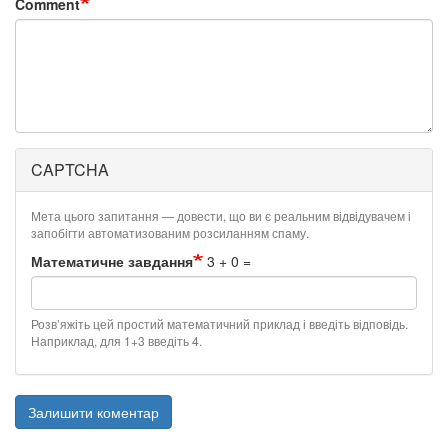
Comment
CAPTCHA
Мета цього запитання — довести, що ви є реальним відвідувачем і
запобігти автоматизованим розсиланням спаму.
Математичне завдання
3 + 0 =
Розв’яжіть цей простий математичний приклад і введіть відповідь.
Наприклад, для 1+3 введіть 4.
Залишити коментар