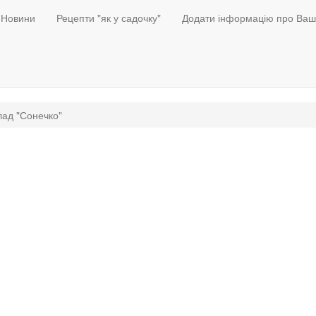
Новини
Рецепти "як у садочку"
Додати інформацію про Ваш
лад "Сонечко"