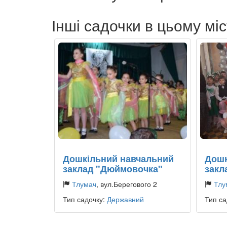
Інші садочки в цьому міс
Дошкільний навчальний
Дошк
заклад "Дюймовочка"
закл
Тлумач
, вул.Берегового 2
Тлу
Тип садочку:
Державний
Тип са