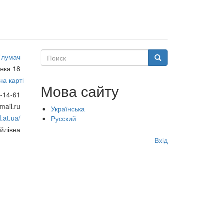
Поиск
Тлумач
Поиск
нка 18
а карті
Мова сайту
-14-61
ail.ru
Українська
.at.ua/
Русский
йлівна
Меню
Вхід
учётной
записи
пользователя