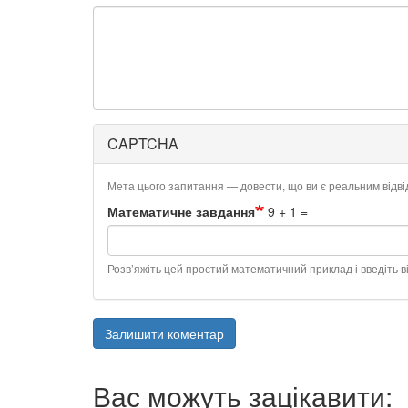
CAPTCHA
Мета цього запитання — довести, що ви є реальним відв
Математичне завдання
9 + 1 =
Розв’яжіть цей простий математичний приклад і введіть ві
Залишити коментар
Вас можуть зацікавити: