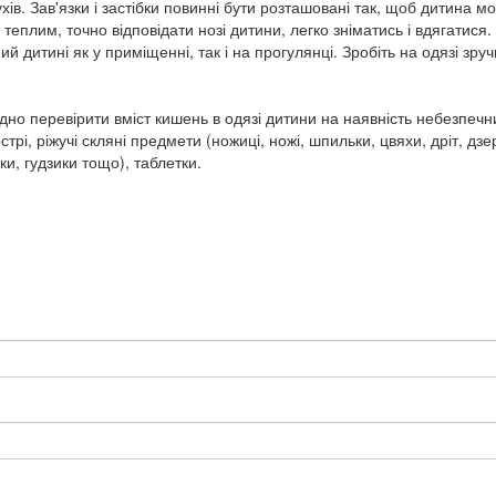
хів. Зав'язки і застібки повинні бути розташовані так, щоб дитина м
теплим, точно відповідати нозі дитини, легко зніматись і вдягатися.
 дитині як у приміщенні, так і на прогулянці. Зробіть на одязі зруч
дно перевірити вміст кишень в одязі дитини на наявність небезпечн
рі, ріжучі скляні предмети (ножиці, ножі, шпильки, цвяхи, дріт, дзе
ки, гудзики тощо), таблетки.