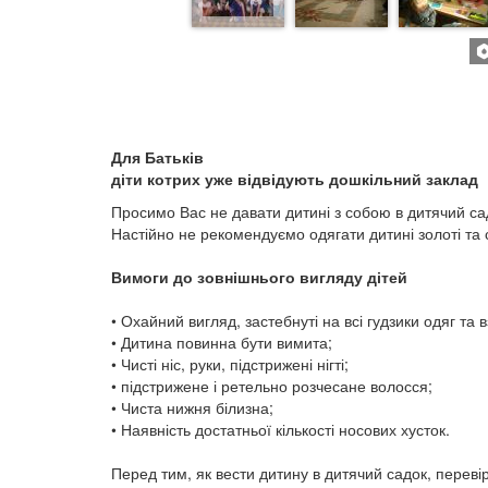
Для Батьків
діти котрих уже відвідують дошкільний заклад
Просимо Вас не давати дитині з
собою в дитячий сад
Настійно не рекомендуємо одягати дитині золоті та с
Вимоги до зовнішнього вигляду дітей
• Охайний вигляд, застебнуті на всі гудзики одяг та в
• Дитина повинна бути вимита;
• Чисті ніс, руки, підстрижені нігті;
• підстрижене і ретельно розчесане волосся;
• Чиста нижня білизна;
• Наявність достатньої кількості носових хусток.
Перед тим, як вести дитину в дитячий садок, перевір