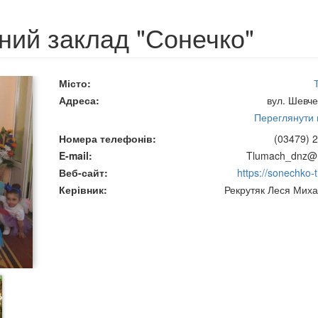
ний заклад "Сонечко"
Місто
Адреса
вул. Шевче
Переглянути н
Номера телефонів
(03479) 2
E-mail
Tlumach_dnz@m
Веб-сайт
https://sonechko-tl
Керівник
Рекрутяк Леся Миха