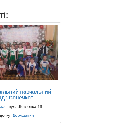
ті:
ільний навчальний
ад "Сонечко"
мач
, вул. Шевченка 18
дочку:
Державний