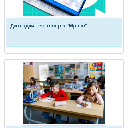
Дитсадки теж тепер з "Мрією"