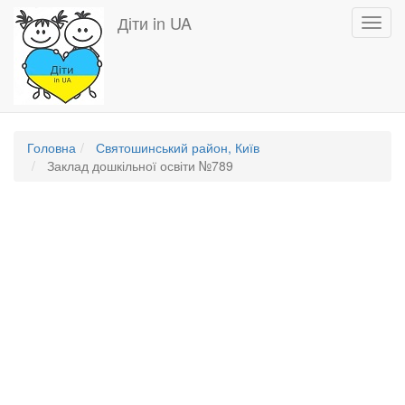
Перейти
Діти in UA
Toggl
до
navig
основного
вмісту
Головна
Святошинський район, Київ
Заклад дошкільної освіти №789