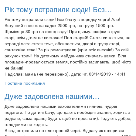
Рік тому потрапили сюди! Без…
Рік тому потрапили сюди! Без блату в порядку черги! Але!
Вступний внесок на садок-2500 грн, на групу-1500 грн.
Щомісяця 30 грн на фонд саду! При цьому: шафки в групі
старі, всім дітям не вистачає! Пол-старий! Стеля сиплеться, на
веранді ясел стеля тече, обсипається, двері в групу старі,
сантехніка тече! За рік ремонтували (крім всіх внесків!) За свій
рахунок тричі! На дитячому майданчику стирчать цвяхи! Біля
площадки-провалюється земля, постійно засипають, щоб ніхто
не бачив!
Надіслав:
мама (не перевірено)
, дата: чт, 03/14/2019 - 14:41
Постійне посилання
Дуже задоволена нашими…
Дуже задоволена нашими вихователями і нянею, чудові
педагоги. По дитині бачу, що дають необхідні знання, ходить з
радістю, сама вранці будить щоб не проспати). Годують добре,
голодними не ходять.
В сад потрапили по електронній черзі. Відразу як створився