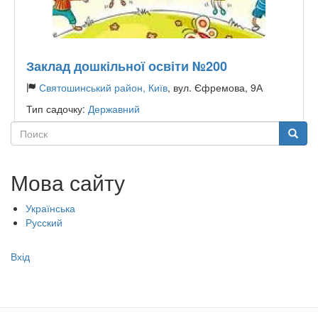
Заклад дошкільної освіти №200
Святошинський район, Київ
, вул. Єфремова, 9А
Тип садочку:
Державний
Поиск
Поиск
Мова сайту
Українська
Русский
Меню
Вхід
учётной
записи