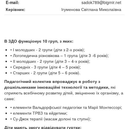
E-mail
sadok789@bigmir.net
Керівник
Ігуменова Світлана Миколаївна
В ЗДО функціонує 10 груп, з яких:
• І молодших - 2 групи (діти з 2-х років);
• Логопедична різновікова – 1 група (діти 3 -6 років);
• ІІ молодших - 2 групи (діти 3 – 4-х років);
• Середніх - 3 групи (діти 4 – 5 років);
• Старших - 2 групи (діти 5 – 6 років).
Педагогічний колектив впроваджує в роботу з
дошкільниками інноваційні технології та методики,
які
сприяють всебічному розвитку дітей, зміцненню їх організму, а
саме:
• елементи Вальдорфської педагогіки та Марії Монтессорі;
• елементи ТРВЗ та ейдетики;
• Су-Джок терапії (масаж долоні та ступні);
Діти мають змогу відвідувати гуртки: