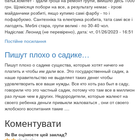
батьк.комітет - здали гроші на ремонт групи, вийшло десь 1000
грн. Щомісяця побори на все, а результату немає - ігрові
майданчики розбиті, якщо купимо самі фарбу - то і
пофарбуємо. Сантехніка та електрика розбита, тата самі все і
лагодять. Меблі стара, групи великі - по 30-40 чол.
Надіслав:
Леонид (не перевірено)
, дата: чт, 01/26/2023 - 16:51
Постійне посилання
Пишут плохо о садике…
Пишут плохо о садике существа, которые хотят ничего не
платить и чтобы им дали все. Это государственный садик, а
наше правительство не выделяет таких денег чтобы
удовлетворить все ваши нужды. Все кто хоть раз был в саду,
говорили что это частный садик, потому что там все в миллион
раз лучше чем в других. Недородители, которые жалеют на
своего ребенка деньги привыкли жаловаться , они от своего
жлобского воспитания такие ....
Коментувати
Як Ви оцінюєте цей заклад?