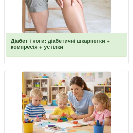
Діабет і ноги: діабетичні шкарпетки +
компресія + устілки