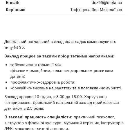
E-mail
dnz95@meta.ua
Керівник
Тафінцева Зоя Миколаївна
Дошкільний навчальний заклад ясла-садок компенсуючого
типу № 95.
Заклад працює за такими пріорітетними напрямками:
забезпечення гармонії між
фізичним,емоційним,вольовим,моральним розвитком
дитини;
профілактично-оздоровча робота;
корекційно-виховна на заняттях та в повсякденному житті.
Заклад працює 10 годин, з 8:00 до 18:00. Харчування
чотириразове. Дошкільний навчальний заклад приймаються
діти віком з 2,5 років.
В закладі працюють спеціалісти:
практичний психолог,
інструктор з фізичної культури, музичний керівник, інструктор з
ЛФК, масажист, вчителі-логопеди.