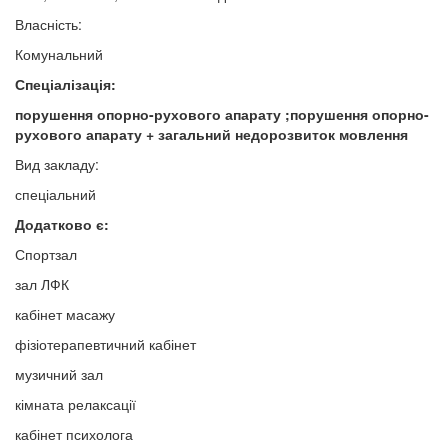
Власність:
Комунальний
Спеціалізація:
порушення опорно-рухового апарату ;порушення опорно-
рухового апарату + загальний недорозвиток мовлення
Вид закладу:
спеціальний
Додатково є:
Спортзал
зал ЛФК
кабінет масажу
фізіотерапевтичний кабінет
музичний зал
кімната релаксації
кабінет психолога