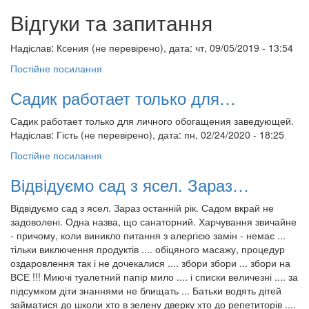
Відгуки та запитання
Надіслав:
Ксения (не перевірено)
, дата: чт, 09/05/2019 - 13:54
Постійне посилання
Садик работает только для…
Садик работает только для личного обогащения заведующей.
Надіслав:
Гість (не перевірено)
, дата: пн, 02/24/2020 - 18:25
Постійне посилання
Відвідуємо сад з ясел. Зараз…
Відвідуємо сад з ясел. Зараз останній рік. Садом вкрай не
задоволені. Одна назва, що санаторний. Харчування звичайне
- причому, коли виникло питання з алергією замін - немає ...
тільки виключення продуктів .... обіцяного масажу, процедур
оздаровлення так і не дочекалися .... збори збори ... збори на
ВСЕ !!! Миючі туалетний папір мило .... і списки величезні .... за
підсумком діти знаннями не блищать ... Батьки водять дітей
займатися до школи хто в зелену дверку хто до репетиторів ....