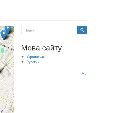
Поиск
Поиск
Мова сайту
Українська
Русский
Меню
Вхід
учётной
записи
пользователя