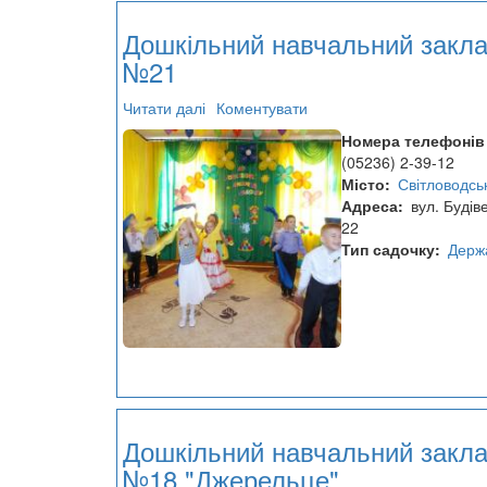
Дошкільний навчальний закл
№21
Читати далі
про
Коментувати
Дошкільний
Номера телефонів
навчальний
(05236) 2-39-12
заклад
Місто
Світловодсь
№21
Адреса
вул. Будів
22
Тип садочку
Держ
Дошкільний навчальний закл
№18 "Джерельце"