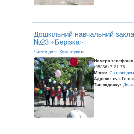
Дошкільний навчальний закл
№23 «Берізка»
Читати далі
про
Коментувати
Дошкільний
Номера телефонів
навчальний
(05236) 7-21-76
заклад
Місто
Світловодсь
№23
Адреса
вул. Гагар
«Берізка»
Тип садочку
Держ