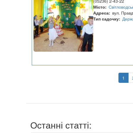
(05236) 2-43-22
заклад
Місто
Світловодсь
№14
Адреса
вул. Правд
Тип садочку
Держ
Розбивка
на
Пото
1
сторінки
сторі
Останні статті: