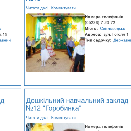
Читати далі
про
Коментувати
Дошкільний
Номера телефонів
навчальний
(05236) 7-23-72
заклад
к
Місто
Світловодськ
№15
а 19
Адреса
вул. Гоголя 1
авний
Тип садочку
Державн
ад
Дошкільний навчальний заклад
№12 "Горобинка"
Читати далі
про
Коментувати
Дошкільний
Номера телефонів
навчальний