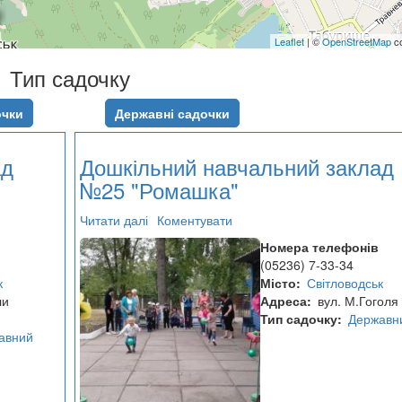
Leaflet
| ©
OpenStreetMap
co
Тип садочку
очки
Державні садочки
ад
Дошкільний навчальний заклад
№25 "Ромашка"
Читати далі
про
Коментувати
Дошкільний
Номера телефонів
навчальний
(05236) 7-33-34
заклад
к
Місто
Світловодськ
№25
ли
Адреса
вул. М.Гоголя
"Ромашка"
Тип садочку
Державн
авний