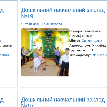
ад
Дошкільний навчальний заклад
№19
Читати далі
про
Коментувати
Дошкільний
Номера телефонів
навчальний
(05236) 2-19-81
заклад
к
Місто
Світловодськ
№19
ельників
Адреса
вул. Михайла
Грушевського 1
авний
Тип садочку
Державн
ад
Дошкільний навчальний заклад
№15