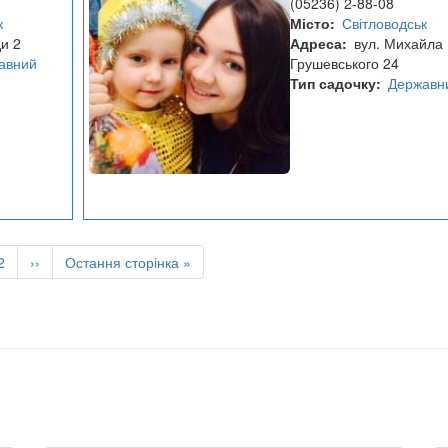
(05236) 2-88-08
заклад
к
Місто
Світловодськ
№12
и 2
Адреса
вул. Михайла
"Горобинка"
авний
Грушевського 24
Тип садочку
Державн
чна
Page
2
Наступна
››
Остання
Остання сторінка »
нка
сторінка
сторінка