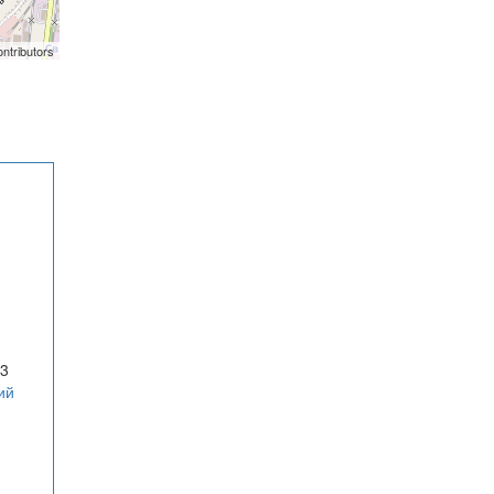
ntributors
 3
ий