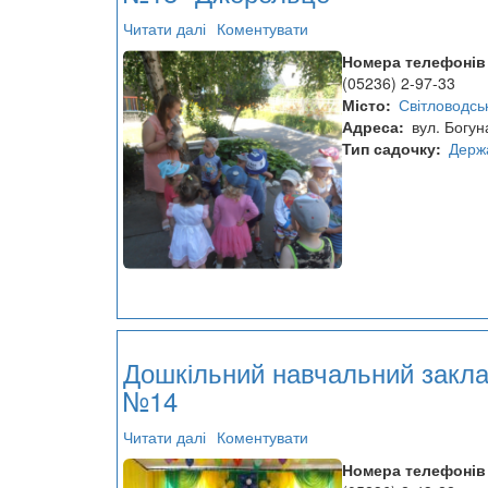
Читати далі
про
Коментувати
Дошкільний
Номера телефонів
навчальний
(05236) 2-97-33
заклад
Місто
Світловодсь
№18
Адреса
вул. Богун
"Джерельце"
Тип садочку
Держ
Дошкільний навчальний закл
№14
Читати далі
про
Коментувати
Дошкільний
Номера телефонів
навчальний