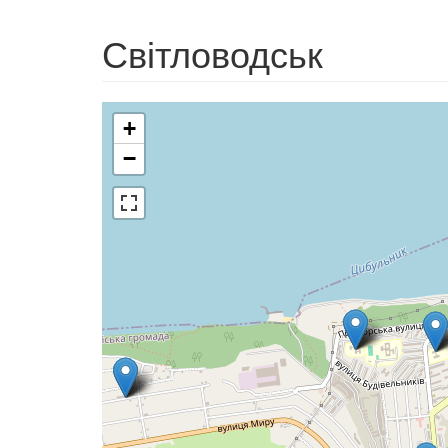
Світловодськ
+
−