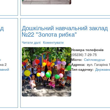
ад
Дошкільний навчальний заклад
№22 "Золота рибка"
Читати далі
про
Коментувати
Дошкільний
Номера телефонів
навчальний
(05236) 7-29-75
заклад
к
Місто
Світловодськ
№22
іна 2
Адреса
вул. Гагаріна 
"Золота
авний
Тип садочку
Державн
рибка"