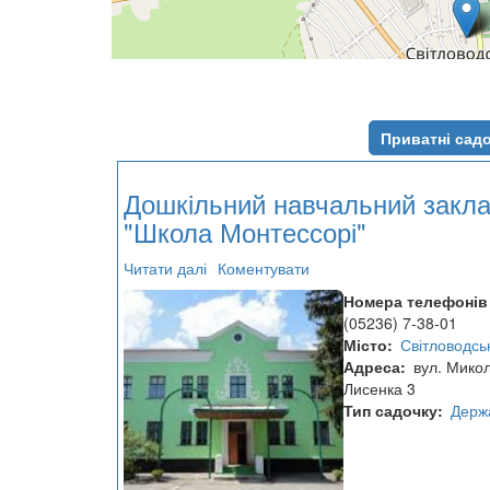
Приватні сад
Дошкільний навчальний закл
"Школа Монтессорі"
Читати далі
про
Коментувати
Дошкільний
Номера телефонів
навчальний
(05236) 7-38-01
заклад
Місто
Світловодсь
"Школа
Адреса
вул. Мико
Монтессорі"
Лисенка 3
Тип садочку
Держ