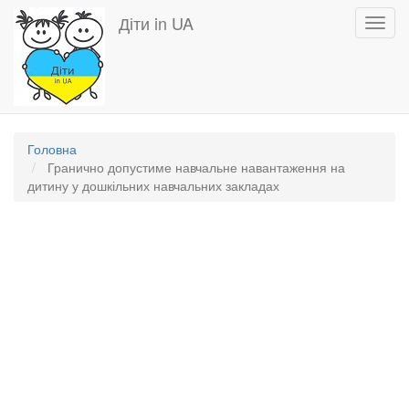
Перейти
Діти in UA
Toggl
до
navig
основного
вмісту
Головна
Гранично допустиме навчальне навантаження на
дитину у дошкільних навчальних закладах