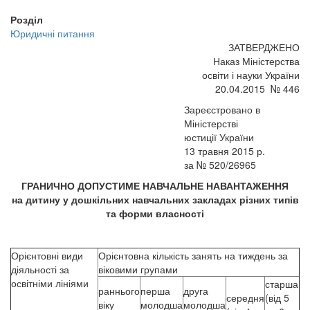
Розділ
Юридичні питання
ЗАТВЕРДЖЕНО
Наказ Міністерства
освіти і науки України
20.04.2015 № 446
Зареєстровано в
Міністерстві
юстиції України
13 травня 2015 р.
за № 520/26965
ГРАНИЧНО ДОПУСТИМЕ НАВЧАЛЬНЕ НАВАНТАЖЕННЯ
на дитину у дошкільних навчальних закладах різних типів
та форми власності
Орієнтовні види
Орієнтовна кількість занять на тиждень за
діяльності за
віковими групами
освітніми лініями
старша
раннього
перша
друга
середня
(від 5
віку
молодша
молодша