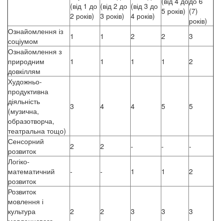
(від 4 до
до 6
(від 1 до
(від 2 до
(від 3 до
5 років)
(7)
2 років)
3 років)
4 років)
років)
Ознайомлення із
1
1
2
2
3
соціумом
Ознайомлення з
природним
1
1
1
1
2
довкіллям
Художньо-
продуктивна
діяльність
3
4
4
5
5
(музична,
образотворча,
театральна тощо)
Сенсорний
2
2
-
-
-
розвиток
Логіко-
математичний
-
-
1
1
2
розвиток
Розвиток
мовлення і
культура
2
2
3
3
3