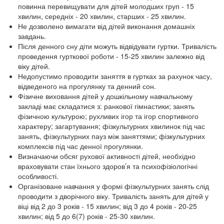
повинна перевищувати для дітей молодших груп - 15
хвилин, середніх - 20 хвилин, старших - 25 хвилин.
Не дозволено вимагати від дітей виконання домашніх
завдань.
Після денного сну діти можуть відвідувати гуртки. Тривалість
проведення гурткової роботи - 15-25 хвилин залежно від
віку дітей.
Недопустимо проводити заняття в гуртках за рахунок часу,
відведеного на прогулянку та денний сон.
Фізичне виховання дітей у дошкільному навчальному
закладі має складатися з: ранкової гімнастики; занять
фізичною культурою; рухливих ігор та ігор спортивного
характеру; загартування; фізкультурних хвилинок під час
занять, фізкультурних пауз між заняттями; фізкультурних
комплексів під час денної прогулянки.
Визначаючи обсяг рухової активності дітей, необхідно
враховувати стан їхнього здоров’я та психофізіологічні
особливості.
Організоване навчання у формі фізкультурних занять слід
проводити з дворічного віку. Тривалість занять для дітей у
віці від 2 до 3 років - 15 хвилин; від 3 до 4 років - 20-25
хвилин; від 5 до 6(7) років - 25-30 хвилин.