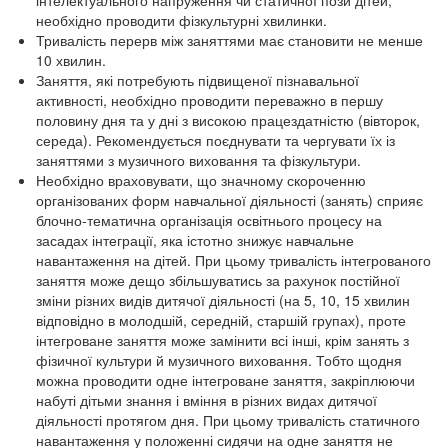
інтелектуального напруження чи статичної пози дітей,
необхідно проводити фізкультурні хвилинки.
Тривалість перерв між заняттями має становити не менше
10 хвилин.
Заняття, які потребують підвищеної пізнавальної
активності, необхідно проводити переважно в першу
половину дня та у дні з високою працездатністю (вівторок,
середа). Рекомендується поєднувати та чергувати їх із
заняттями з музичного виховання та фізкультури.
Необхідно враховувати, що значному скороченню
організованих форм навчальної діяльності (занять) сприяє
блочно-тематична організація освітнього процесу на
засадах інтеграції, яка істотно знижує навчальне
навантаження на дітей. При цьому тривалість інтегрованого
заняття може дещо збільшуватись за рахунок постійної
зміни різних видів дитячої діяльності (на 5, 10, 15 хвилин
відповідно в молодшій, середній, старшій групах), проте
інтегроване заняття може замінити всі інші, крім занять з
фізичної культури й музичного виховання. Тобто щодня
можна проводити одне інтегроване заняття, закріплюючи
набуті дітьми знання і вміння в різних видах дитячої
діяльності протягом дня. При цьому тривалість статичного
навантаження у положенні сидячи на одне заняття не