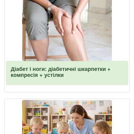
Діабет і ноги: діабетичні шкарпетки +
компресія + устілки