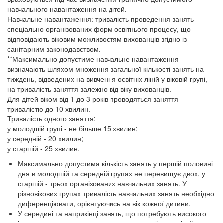
навчального навантаження на дітей.
Навчальне навантаження: тривалість проведення занять -
спеціально організованих форм освітнього процесу, що
відповідають віковим можливостям вихованців згідно із
санітарним законодавством.
**Максимально допустиме навчальне навантаження
визначають шляхом множення загальної кількості занять на
тиждень, відведених на вивчення освітніх ліній у віковій групі,
на тривалість заняття залежно від віку вихованців.
Для дітей віком від 1 до 3 років проводяться заняття
тривалістю до 10 хвилин.
Тривалість одного заняття:
у молодшій групі - не більше 15 хвилин;
у середній - 20 хвилин;
у старшій - 25 хвилин.
Максимально допустима кількість занять у першій половині
дня в молодшій та середній групах не перевищує двох, у
старшій - трьох організованих навчальних занять. У
різновікових групах тривалість навчальних занять необхідно
диференціювати, орієнтуючись на вік кожної дитини.
У середині та наприкінці занять, що потребують високого