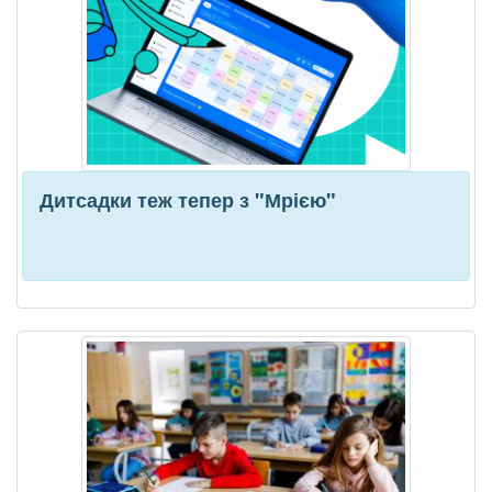
Дитсадки теж тепер з "Мрією"