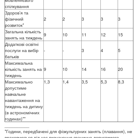
мовленнєвого
спілкування
Здоров’я та
фізичний
2
2
3
3
3
розвиток*
Загальна кількість
9
10
11
12
15
занять на тиждень
Додаткові освітні
послуги на вибір
-
-
3
4
5
батьків
Максимальна
кількість занять на
9
10
14
16
20
тиждень
Максимально
1,3
1,4
3,5
5,3
8,3
допустиме
навчальне
навантаження на
тиждень на дитину
(в астрономічних
годинах)**
__________
*Години, передбачені для фізкультурних занять (плавання), не
враховуються під час визначення гранично допустимого