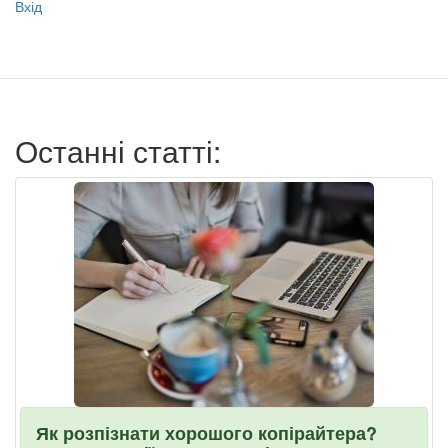
Меню
Вхід
учётной
записи
пользователя
Останні статті:
Як розпізнати хорошого копірайтера?