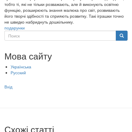
тобто ті, які не тільки розважають, але й виконують освітню
функцію, розширюють знання малюка про світ, розвивають
його творчі здібності та сприяють розвитку. Такі іграшки точно
не швидко набриднуть дошкільнику.
подарунки
Поиск
Поиск
Мова сайту
Українська
Русский
Меню
Вхід
учётной
записи
пользователя
Схожі статті