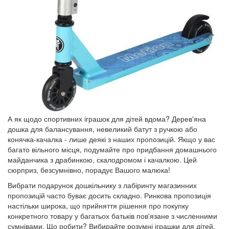
А як щодо спортивних іграшок для дітей вдома? Дерев'яна
дошка для балансування, невеликий батут з ручкою або
конячка-качалка - лише деякі з наших пропозицій. Якщо у вас
багато вільного місця, подумайте про придбання домашнього
майданчика з драбинкою, скалодромом і качалкою. Цей
сюрприз, безсумнівно, порадує Вашого малюка!
Вибрати подарунок дошкільнику з лабіринту магазинних
пропозицій часто буває досить складно. Ринкова пропозиція
настільки широка, що прийняття рішення про покупку
конкретного товару у багатьох батьків пов'язане з численними
сумнівами. Що робити? Вибирайте розумні іграшки для дітей,