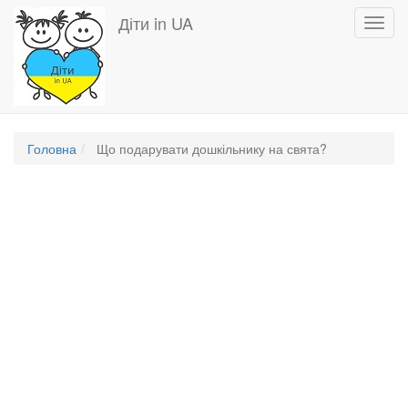
Перейти
Діти in UA
Toggl
до
navig
основного
вмісту
Головна
Що подарувати дошкільнику на свята?