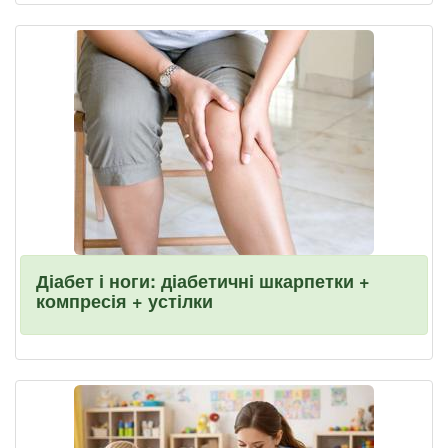
Діабет і ноги: діабетичні шкарпетки +
компресія + устілки