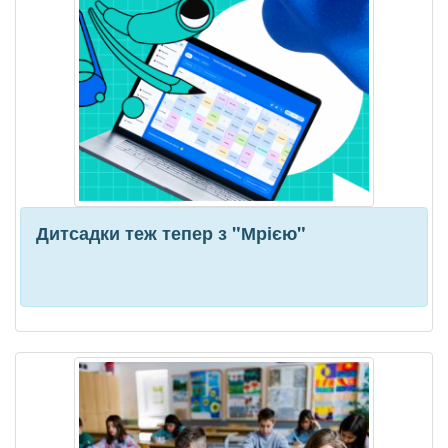
Дитсадки теж тепер з "Мрією"