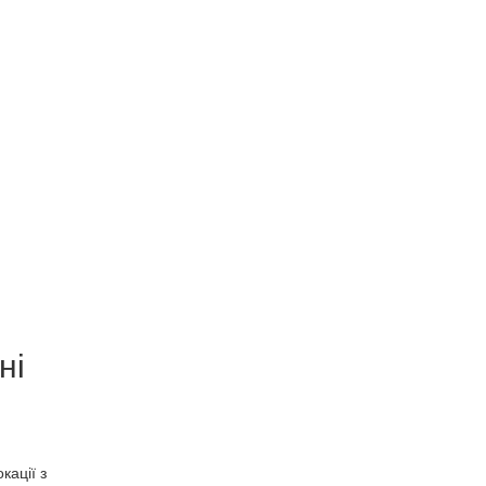
ні
кації з