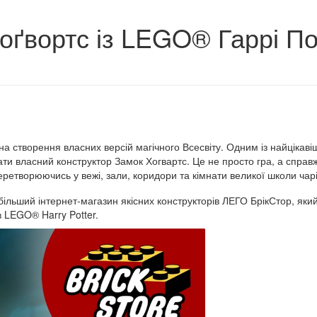
Гоґвортс із LEGO® Гаррі П
на створення власних версій магічного Всесвіту. Одним із найцікаві
ти власний конструктор Замок Хогвартс. Це не просто гра, а справ
етворюючись у вежі, зали, коридори та кімнати великої школи чарів 
більший інтернет-магазин якісних конструкторів ЛЕГО БрікСтор, яки
 LEGO® Harry Potter.