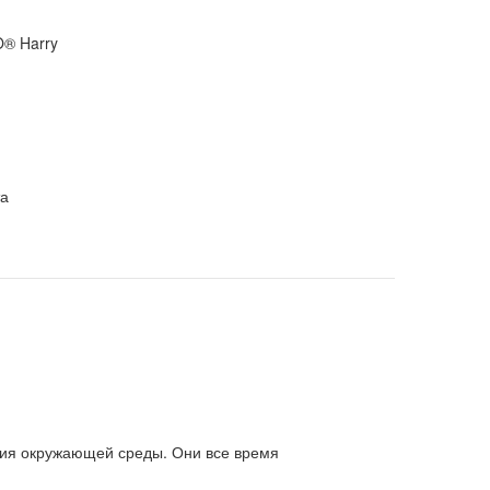
O® Harry
та
ания окружающей среды. Они все время