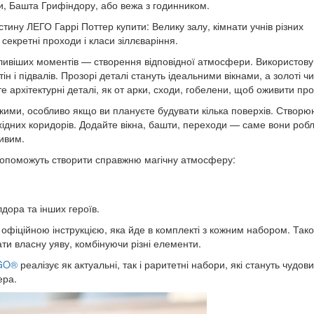
би, Башта Грифіндору, або вежа з годинником.
стину ЛЕГО Гаррі Поттер купити: Велику залу, кімнати учнів різних
секретні проходи і класи зіллєваріння.
ажливіших моментів — створення відповідної атмосфери. Використов
ін і підвалів. Прозорі деталі стануть ідеальними вікнами, а золоті чи
архітектурні деталі, як от арки, сходи, гобелени, щоб оживити про
ійкими, особливо якщо ви плануєте будувати кілька поверхів. Створ
охідних коридорів. Додайте вікна, башти, переходи — саме вони роб
ивим.
 допоможуть створити справжню магічну атмосферу:
дора та інших героїв.
 офіційною інструкцією, яка йде в комплекті з кожним набором. Так
ати власну уяву, комбінуючи різні елементи.
EGO®
реалізує як актуальні, так і раритетні набори, які стануть чудов
ера.