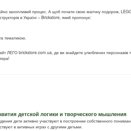
айно захопливий процес. А щоб почати свою магічну подорож, LEG
рукторів в Україні – Brickstore, який пропонує:
 та тематикою.
йт ЛЕГО brickstore.com.ua, де ви знайдете улюблених персонажів 
тера!
азвития детской логики и творческого мышления
ождения дети активно участвуют в построении собственного поним
твуют в активных играх с другими детьми.