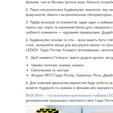
фільмів, такі як Велика тронна зала, Кімната потре
2. Перш ніж розпочати будівництво, визначте, яку ча
факультетів, башти з астрономічною обсерваторією, 
3. Підбір кольорів та елементів, адже один з найв
темно-сірі, чорні та коричневі блоки для створення ст
сріблясті елементи — чудовими прикрасами. Додайте 
4. Будівництво основи та стін − вони мають бути ст
стіни, залишайте місце для внутрішніх кімнат та пр
LEGO® Гаррі Поттер Хогвартс впізнаваним і захопл
5. Щоб оживити Гоґвортс, варто додати деталі, які
Чарівні палички, книжки, казани.
Світильники та люстри.
Фігурки ЛЕГО Гаррі Потер, Герміони, Рона, Дамбл
6. Для новачків ідеальним варіантом буде робота за
можете будувати по знімках із фільмів або використ
Brick Store − постачальник оригінальних наборів L
доповненням іграшкового магічного світу Гаррі Потт