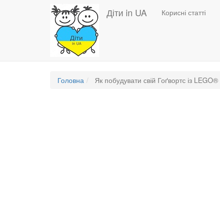
Основная
Перейти
Діти in UA
Корисні статті
до
навигация
основного
вмісту
Головна
Як побудувати свій Гоґвортс із LEGO®