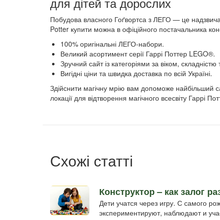
для дітей та дорослих
Побудова власного Гоґвортса з ЛЕГО — це надзвич
Potter купити можна в офіційного постачальника конст
100% оригінальні ЛЕГО-набори.
Великий асортимент серії Гаррі Поттер LEGO®.
Зручний сайт із категоріями за віком, складністю
Вигідні ціни та швидка доставка по всій Україні.
Здійснити магічну мрію вам допоможе найбільший са
локації для відтворення магічного всесвіту Гаррі Пот
Схожі статті
Конструктор – как залог р
Дети учатся через игру. С самого р
экспериментируют, наблюдают и учас