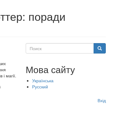
оттер: поради
Поиск
Поиск
ших
Мова сайту
жня
і магії.
Українська
й
Русский
Меню
Вхід
учётной
записи
пользователя