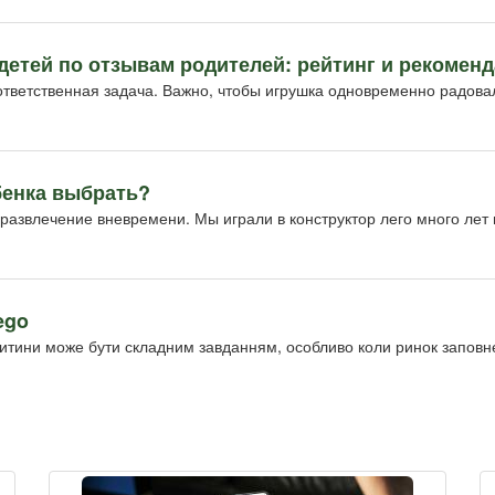
детей по отзывам родителей: рейтинг и рекомен
тветственная задача. Важно, чтобы игрушка одновременно радовал
бенка выбрать?
азвлечение вневремени. Мы играли в конструктор лего много лет н
ego
итини може бути складним завданням, особливо коли ринок заповне