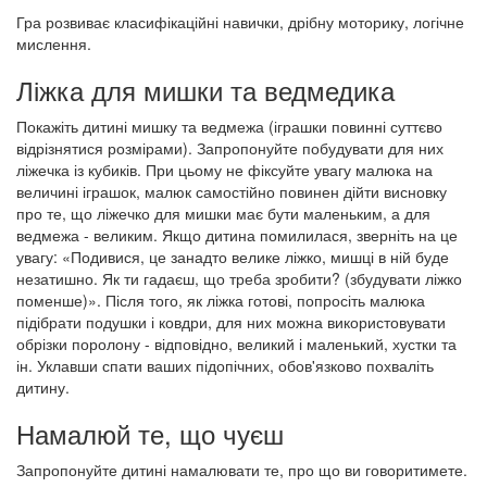
Гра розвиває класифікаційні навички, дрібну моторику, логічне
мислення.
Ліжка для мишки та ведмедика
Покажіть дитині мишку та ведмежа (іграшки повинні суттєво
відрізнятися розмірами). Запропонуйте побудувати для них
ліжечка із кубиків. При цьому не фіксуйте увагу малюка на
величині іграшок, малюк самостійно повинен дійти висновку
про те, що ліжечко для мишки має бути маленьким, а для
ведмежа - великим. Якщо дитина помилилася, зверніть на це
увагу: «Подивися, це занадто велике ліжко, мишці в ній буде
незатишно. Як ти гадаєш, що треба зробити? (збудувати ліжко
поменше)». Після того, як ліжка готові, попросіть малюка
підібрати подушки і ковдри, для них можна використовувати
обрізки поролону - відповідно, великий і маленький, хустки та
ін. Уклавши спати ваших підопічних, обов'язково похваліть
дитину.
Намалюй те, що чуєш
Запропонуйте дитині намалювати те, про що ви говоритимете.