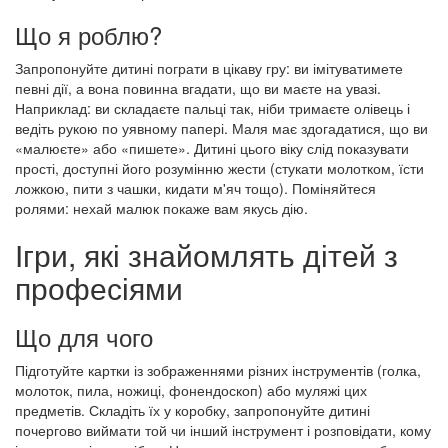
Що я роблю?
Запропонуйте дитині пограти в цікаву гру: ви імітуватимете
певні дії, а вона повинна вгадати, що ви маєте на увазі.
Наприклад: ви складаєте пальці так, ніби тримаєте олівець і
ведіть рукою по уявному папері. Маля має здогадатися, що ви
«малюєте» або «пишете». Дитині цього віку слід показувати
прості, доступні його розумінню жести (стукати молотком, їсти
ложкою, пити з чашки, кидати м'яч тощо). Поміняйтеся
ролями: нехай малюк покаже вам якусь дію.
Ігри, які знайомлять дітей з
професіями
Що для чого
Підготуйте картки із зображеннями різних інструментів (голка,
молоток, пила, ножиці, фонендоскоп) або муляжі цих
предметів. Складіть їх у коробку, запропонуйте дитині
почергово виймати той чи інший інструмент і розповідати, кому