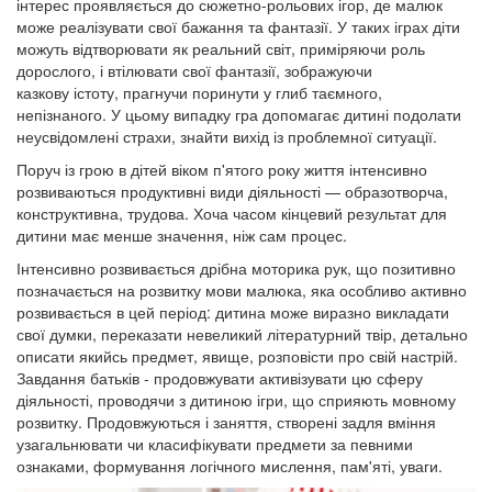
інтерес проявляється до сюжетно-рольових ігор, де малюк
може реалізувати свої бажання та фантазії. У таких іграх діти
можуть відтворювати як реальний світ, приміряючи роль
дорослого, і втілювати свої фантазії, зображуючи
казкову істоту, прагнучи поринути у глиб таємного,
непізнаного. У цьому випадку гра допомагає дитині подолати
неусвідомлені страхи, знайти вихід із проблемної ситуації.
Поруч із грою в дітей віком п'ятого року життя інтенсивно
розвиваються продуктивні види діяльності — образотворча,
конструктивна, трудова. Хоча часом кінцевий результат для
дитини має менше значення, ніж сам процес.
Інтенсивно розвивається дрібна моторика рук, що позитивно
позначається на розвитку мови малюка, яка особливо активно
розвивається в цей період: дитина може виразно викладати
свої думки, переказати невеликий літературний твір, детально
описати якийсь предмет, явище, розповісти про свій настрій.
Завдання батьків - продовжувати активізувати цю сферу
діяльності, проводячи з дитиною ігри, що сприяють мовному
розвитку. Продовжуються і заняття, створені задля вміння
узагальнювати чи класифікувати предмети за певними
ознаками, формування логічного мислення, пам'яті, уваги.