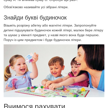
Обов'язково називайте усі зібрані літери.
Знайди букві будиночок
Візьміть розрізну абетку або магнітні літери. Запропонуйте
дитині підшукувати будиночок кожній літері, малюк бере літеру
та шукає у кімнаті предмет, у назві якого вона буде першою.
Поруч із цим предметом і буде будиночок літери.
Вчимося рахувати