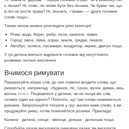
є лісник? Ні, отже, ліс може бути без лісника. Чи буває так, що
в лісі не росте трава? Ні, значить, «трава» — друге головне
слово тощо».
Таким чином можна розглядати різні категорії:
Річка: вода, берег, риба, пісок, каміння, човен.
Город: овочі, лійка, огірки, земля, грядки, лякало.
Автобус: колеса, пасажири, кондуктор, кермо, двигун тощо.
У грі дитина вчиться відрізняти головне від несуттєвого,
розвиває логічне мислення.
Вчимося римувати
Перерахуйте кілька слів, до них повинні входити слова, що
римуються, наприклад: «будинок, ліс, сачок, жучок, диван, кінь,
вогонь і т.п.». Поцікавтеся у дитини, чи не почув він слів,
схожих один на одного? Поясніть, що такі слова називаються
римами. Запропонуйте пограти у гру: малюк каже слово, а ви
продумуйте риму, потім поміняйтеся ролями. Приклади:
Калина - дитина, сонце - віконце, донька - долонька тощо.
Спробуйте разом вигадувати римовані рядки: ви вигадуєте