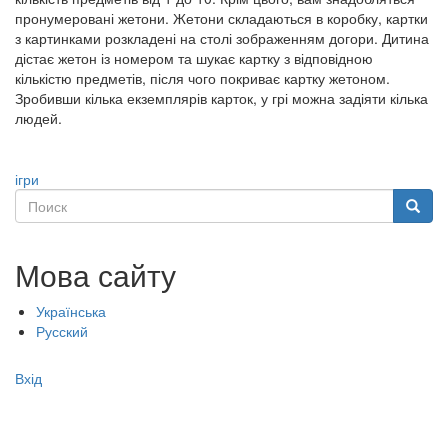
пронумеровані жетони. Жетони складаються в коробку, картки
з картинками розкладені на столі зображенням догори. Дитина
дістає жетон із номером та шукає картку з відповідною
кількістю предметів, після чого покриває картку жетоном.
Зробивши кілька екземплярів карток, у грі можна задіяти кілька
людей.
ігри
Поиск
Поиск
Мова сайту
Українська
Русский
Меню
Вхід
учётной
записи