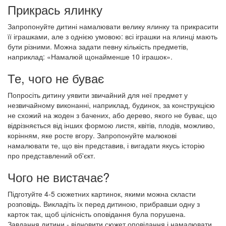
Прикрась ялинку
Запропонуйте дитині намалювати велику ялинку та прикрасити
її іграшками, але з однією умовою: всі іграшки на ялинці мають
бути різними. Можна задати певну кількість предметів,
наприклад: «Намалюй щонайменше 10 іграшок».
Те, чого не буває
Попросіть дитину уявити звичайний для неї предмет у
незвичайному виконанні, наприклад, будинок, за конструкцією
не схожий на жоден з бачених, або дерево, якого не буває, що
відрізняється від інших формою листя, квітів, плодів, можливо,
корінням, яке росте вгору. Запропонуйте малюкові
намалювати те, що він представив, і вигадати якусь історію
про представлений об'єкт.
Чого не вистачає?
Підготуйте 4-5 сюжетних картинок, якими можна скласти
розповідь. Викладіть їх перед дитиною, прибравши одну з
карток так, щоб цілісність оповідання була порушена.
Завдання дитини - відновити сюжет оповідання і намалювати