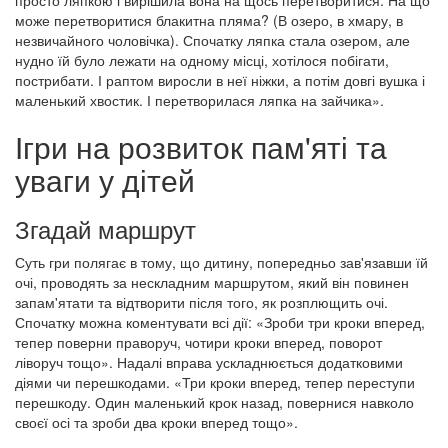
може перетворитися блакитна пляма? (В озеро, в хмару, в
незвичайного чоловічка). Спочатку ляпка стала озером, але
нудно їй було лежати на одному місці, хотілося побігати,
пострибати. І раптом виросли в неї ніжки, а потім довгі вушка і
маленький хвостик. І перетворилася ляпка на зайчика».
Ігри на розвиток пам'яті та
уваги у дітей
Згадай маршрут
Суть гри полягає в тому, що дитину, попередньо зав'язавши їй
очі, проводять за нескладним маршрутом, який він повинен
запам'ятати та відтворити після того, як розплющить очі.
Спочатку можна коментувати всі дії: «Зроби три кроки вперед,
тепер поверни праворуч, чотири кроки вперед, поворот
ліворуч тощо». Надалі вправа ускладнюється додатковими
діями чи перешкодами. «Три кроки вперед, тепер переступи
перешкоду. Один маленький крок назад, повернися навколо
своєї осі та зроби два кроки вперед тощо».