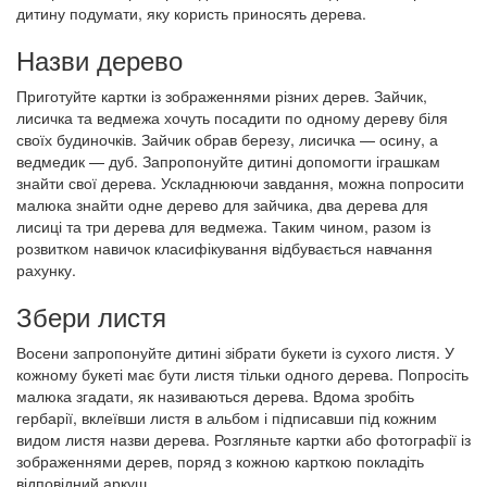
дитину подумати, яку користь приносять дерева.
Назви дерево
Приготуйте картки із зображеннями різних дерев. Зайчик,
лисичка та ведмежа хочуть посадити по одному дереву біля
своїх будиночків. Зайчик обрав березу, лисичка — осину, а
ведмедик — дуб. Запропонуйте дитині допомогти іграшкам
знайти свої дерева. Ускладнюючи завдання, можна попросити
малюка знайти одне дерево для зайчика, два дерева для
лисиці та три дерева для ведмежа. Таким чином, разом із
розвитком навичок класифікування відбувається навчання
рахунку.
Збери листя
Восени запропонуйте дитині зібрати букети із сухого листя. У
кожному букеті має бути листя тільки одного дерева. Попросіть
малюка згадати, як називаються дерева. Вдома зробіть
гербарії, вклеївши листя в альбом і підписавши під кожним
видом листя назви дерева. Розгляньте картки або фотографії із
зображеннями дерев, поряд з кожною карткою покладіть
відповідний аркуш.