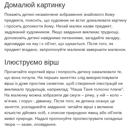
Домалюй картинку
Покажіть дитині незакінчене зображення знайомого йому
предмета, поясніть, що художник не встиг домалювати картину
і просить допомогти йому. Нехай малюк назве предмет,
задуманий художником. Якщо завдання викликає труднощі,
допоможіть дитині навідними питаннями, загадайте загадку,
відповіддю на яку і є об'єкт, що шукається. Після того, як
предмет вгадано, запропонуйте малюкові завершити малюнок.
Ілюструємо вірш
Прочитайте короткий вірш і попросіть дитину намалювати те,
що вона почула. На перших заняттях слід використовувати
вірші із дуже простим сюжетом. щоб створення ілюстрацій не
викликало труднощів, наприклад: "Наша Таня голосно плаче".
На малюнку можна зобразити дві смуги – річку, у ній – коло –
м'ячик. і поруч - дівчинку. Після того, як дитина опанує це
заняття, ускладнюйте завдання: читайте вірші з великою
кількістю дійових осіб, з описом природних явищ або об'єктів
живої природи. Надалі пропонуйте проілюструвати складніші
твори — казки, оповідання.