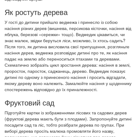
Як ростуть дерева
У гості до дитини прийшло ведмежа і принесло із собою
насіння різних дерев (вишнева, персикова кісточки, насіння від
яблука, березові «сережки» тощо). Ведмедик цікавиться, чи
знає малюк, звідки беруться ліси, можливо, їх хтось садить?
Після того, як дитина висловила свої припущення, розгляньте
насіння дерев, ведмежа розповідає дитині про те, як насіння
падає на землю або переноситься птахами та деревами.
Схематично зобразіть цикл зростання дерева: насіння в землі,
проросток, паросток, саджанець, дерево. Ведмедик показує
дитині по одному з принесеного насіння і просить відгадати,
якому дереву воно належить. Замалюйте насіння у щоденнику
спостережень відповідно до їх приналежності.
Фруктовий сад
Підготуйте картки із зображеннями лісових та садових дерев
(фруктові дерева мають бути з плодами). Запропонуйте дитині
посадити сад та ліс, тобто розібрати дерева по групах. При
виборі дерева просіть малюка промовляти його назву,
пояснювати, що допомогло йому дізнатися про дерево