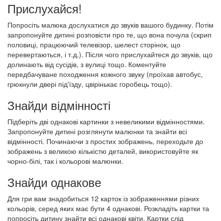
Прислухайся!
Попросіть малюка дослухатися до звуків вашого будинку. Потім
запропонуйте дитині розповісти про те, що вона почула (скрип
половиці, працюючий телевізор, шелест сторінок, що
перевертаються, і т.д.). Після чого прислухайтеся до звуків, що
долинають від сусідів, з вулиці тощо. Коментуйте
передбачуване походження кожного звуку (проїхав автобус,
грюкнули двері під'їзду, цвірінькає горобець тощо).
Знайди відмінності
Підберіть дві однакові картинки з невеликими відмінностями.
Запропонуйте дитині розглянути малюнки та знайти всі
відмінності. Починаючи з простих зображень, переходьте до
зображень з великою кількістю деталей, використовуйте як
чорно-білі, так і кольорові малюнки.
Знайди однакове
Для гри вам знадобиться 12 карток із зображеннями різних
кольорів, серед яких має бути 4 однакові. Розкладіть картки та
попросіть дитину знайти всі однакові квіти. Картки слід