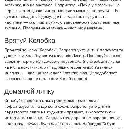
картинку, що не вистачає. Наприклад, «Похід у магазин». На
першій картинці хлопчик розмовляє з мамою, на другій — із
сумкою виходить із дому, далі — картинка відсутня, на
наступній — хлопчик із сумкою заповненою продуктами, йде
вулицею. Пропущена картинка – хлопчик у магазині.
Врятуй Колобка
Прочитайте казку "Колобок". Запропонуйте дитині подумати та
допомогти Колобку врятуватися від Лисиці. Пропонуйте і свої
варіанти порятунку казкового персонажа (не стрибати лисиці
на ніс, а покотитися, як і від інших героїв казки; з'явилися
мисливці — лисиця злякалася і втекла; лисиці сподобалася
пісенька і вона не стала їсти Колобка тощо).
Домалюй ляпку
Спробуйте зробити кілька різнокольорових плям і
пофантазувати, на що вони схожі. Запропонуйте дитині
перетворити ляпку на будь-який предмет, використовуючи
метод домалювання. Складіть казку про перетворення ляпки,
наприклад: «Жила була блакитна ляпка. Набридло їй бути
просто ляпкою і вирішила вона на щось перетворитися. На що