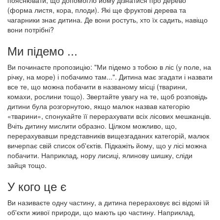
(форма листя, кора, плоди). Які ще фруктові дерева та
чагарники знає дитина. Де вони ростуть, хто їх садить, навіщо
вони потрібні?
Ми підемо ...
Ви починаєте пропозицію: "Ми підемо з тобою в ліс (у поле, на
річку, на море) і побачимо там...". Дитина має згадати і назвати
все те, що можна побачити в названому місці (тварини,
комахи, рослини тощо). Звертайте увагу на те, щоб розповідь
дитини була розгорнутою, якщо малюк назвав категорію
«тварини», спонукайте її перерахувати всіх лісових мешканців.
Вчіть дитину мислити образно. Цілком можливо, що,
перерахувавши представників вищезгаданих категорій, малюк
вичерпає свій список об'єктів. Підкажіть йому, що у лісі можна
побачити. Наприклад, нору лисиці, ялинову шишку, сліди
зайця тощо.
У кого це є
Ви називаєте одну частину, а дитина перераховує всі відомі їй
об'єкти живої природи, що мають цю частину. Наприклад,