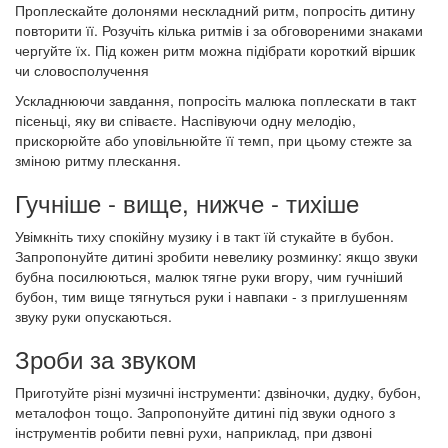
Проплескайте долонями нескладний ритм, попросіть дитину
повторити її. Розучіть кілька ритмів і за обговореними знаками
чергуйте їх. Під кожен ритм можна підібрати короткий віршик
чи словосполучення
Ускладнюючи завдання, попросіть малюка поплескати в такт
пісеньці, яку ви співаєте. Наспівуючи одну мелодію,
прискорюйте або уповільнюйте її темп, при цьому стежте за
зміною ритму плескання.
Гучніше - вище, нижче - тихіше
Увімкніть тиху спокійну музику і в такт їй стукайте в бубон.
Запропонуйте дитині зробити невелику розминку: якщо звуки
бубна посилюються, малюк тягне руки вгору, чим гучніший
бубон, тим вище тягнуться руки і навпаки - з приглушенням
звуку руки опускаються.
Зроби за звуком
Приготуйте різні музичні інструменти: дзвіночки, дудку, бубон,
металофон тощо. Запропонуйте дитині під звуки одного з
інструментів робити певні рухи, наприклад, при дзвоні