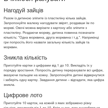
Нагодуй зайців
Разом із дитиною зліпите із пластиліну кілька зайців.
Запропонуйте малюку нагодувати звірят, роздавши їм по
моркві. Овочі можна вирізати з картону або зліпити з
пластиліну. Роздаючи моркву, дитина повинна позначати
кількість: "Одна морквина, друга морквина і т.д.". Наприкінці
гри попросіть його назвати загальну кількість зайців та
морквин.
Зникла кількість
Приготуйте картки з цифрами від 1 до 10. Викладіть їх у
порядку зростання. Попросіть дитину перерахувати всі цифри,
вказуючи пальцем на кожну. Запропонуйте дитині відвернутися
і заберіть одну картку. Завдання дитини – відгадати, яка цифра
зникла.
Цифрове лото
Приготуйте 10 карток, на кожній з яких зображено різну
кількість предметів від 1 до 10. Крім цього, вам знадобляться