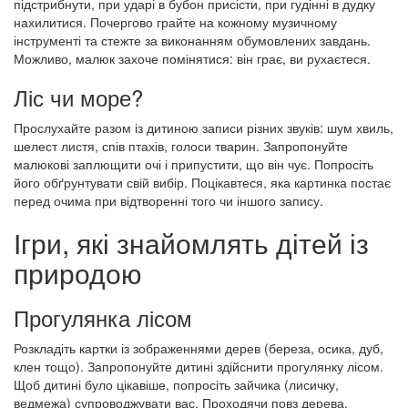
підстрибнути, при ударі в бубон присісти, при гудінні в дудку
нахилитися. Почергово грайте на кожному музичному
інструменті та стежте за виконанням обумовлених завдань.
Можливо, малюк захоче помінятися: він грає, ви рухаєтеся.
Ліс чи море?
Прослухайте разом із дитиною записи різних звуків: шум хвиль,
шелест листя, спів птахів, голоси тварин. Запропонуйте
малюкові заплющити очі і припустити, що він чує. Попросіть
його обґрунтувати свій вибір. Поцікавтеся, яка картинка постає
перед очима при відтворенні того чи іншого запису.
Ігри, які знайомлять дітей із
природою
Прогулянка лісом
Розкладіть картки із зображеннями дерев (береза, осика, дуб,
клен тощо). Запропонуйте дитині здійснити прогулянку лісом.
Щоб дитині було цікавіше, попросіть зайчика (лисичку,
ведмежа) супроводжувати вас. Проходячи повз дерева,