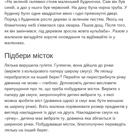
«На зеленій галявині стояв маленький будиночок. Сам він був
синій, а дах у нього був червоний. На даху була чорна труба. У
будинку було одне квадратне вікно і одні прямокутні двері.
Поряд з будинком росло дерево із зеленим листям. Якось на
блакитному небі з'явилася сіра хмарка. Пішов дощ. Після того,
як він закінчився, під деревом зросла жовта кульбаба». Разом з
малюком вигадуйте короткі оповідання та відбивайте їх у
малюнках.
Підбери місток
Лялька вирушила гуляти. Гуляючи, вона дійшла до річки
(виріжте з кольорового паперу широку смугу). Як ляльці
перебратися на інший берег? Перейти чи перестрибнути річку
дівчинка не може – глибоко. Допоможіть дитині висловити
припущення про те, що треба побудувати місток. Виріжте з
паперу дві смуги, запропонуйте дитині вибрати ту, з якої
можна зробити міст (довжина однієї зі смуг має бути меншою
за ширину річки). Вчіть малюка порівнювати розмір предметів у
вигляді накладання їх друг на друга. Накладаючи смуги на
«річку», дитина має вибрати ту, довжина яка збігається із
шириною річки. Побудувавши місток, благополучно переведіть
ляльку на інший берег.