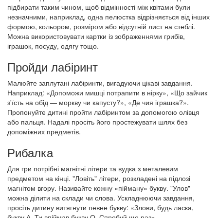
підбирати таким чином, щоб відмінності між квітами були
незначними, наприклад, одна пелюстка відрізняється від інших
формою, кольором, розміром або відсутній лист на стеблі.
Можна використовувати картки із зображеннями грибів,
іграшок, посуду, одягу тощо.
Пройди лабіринт
Малюйте заплутані лабіринти, вигадуючи цікаві завдання.
Наприклад: «Допоможи мишці потрапити в нірку», «Що зайчик
з'їсть на обід — моркву чи капусту?», «Де чия іграшка?».
Пропонуйте дитині пройти лабіринтом за допомогою олівця
або пальця. Надалі просіть його простежувати шлях без
допоміжних предметів.
Рибалка
Для гри потрібні магнітні літери та вудка з металевим
предметом на кінці. "Ловіть" літери, розкладені на підлозі
магнітом вгору. Називайте кожну «пійману» букву. "Улов"
можна ділити на склади чи слова. Ускладнюючи завдання,
просіть дитину витягнути певне букву: «Злови, будь ласка,
букву А. Ти впіймав букву О. Спробуй ще раз».