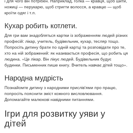
і для чого він потрібен. Наприклад, голка — кравця, щоб шити,
ножиці — перукарю, щоб стригти волосся, а кравцю — щоб
кроїти одяг і т.п.
Кухар робить котлети.
Для гри вам знадобляться картки із зображенням людей різних
професій: лікар, учитель, будівельник, кухар, тесляр тощо.
Попросіть дитину брати по одній картці та розповідати про те,
хто на ній зображений: як називається професія, що робить ця
людина. «Це лікар. Він лікує людей. Будівельник будує
будинки. Письменник пише книгу. Вчитель навчає дітей тощо».
Народна мудрість
Познайомте дитину з народними прислів'ями про працю,
попросіть пояснити зміст кожного висловлювання.
Допомагайте малюкові навідними питаннями.
Ігри для розвитку уяви у
дітей