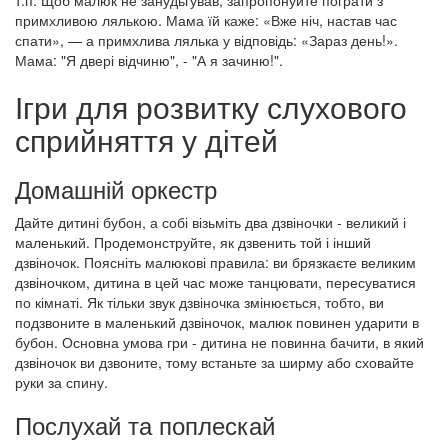
примхливою лялькою. Мама їй каже: «Вже ніч, настав час
спати», — а примхлива лялька у відповідь: «Зараз день!».
Мама: "Я двері відчиню", - "А я зачиню!".
Ігри для розвитку слухового
сприйняття у дітей
Домашній оркестр
Дайте дитині бубон, а собі візьміть два дзвіночки - великий і
маленький. Продемонструйте, як дзвенить той і інший
дзвіночок. Поясніть малюкові правила: ви брязкаєте великим
дзвіночком, дитина в цей час може танцювати, пересуватися
по кімнаті. Як тільки звук дзвіночка змінюється, тобто, ви
подзвоните в маленький дзвіночок, малюк повинен ударити в
бубон. Основна умова гри - дитина не повинна бачити, в який
дзвіночок ви дзвоните, тому встаньте за ширму або сховайте
руки за спину.
Послухай та поплескай