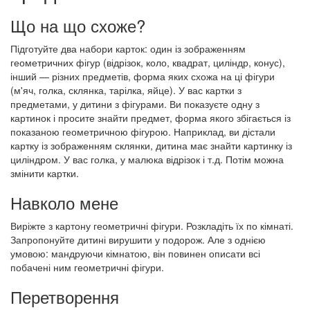
Що на що схоже?
Підготуйте два набори карток: один із зображенням
геометричних фігур (відрізок, коло, квадрат, циліндр, конус),
інший — різних предметів, форма яких схожа на ці фігури
(м'яч, голка, склянка, тарілка, яйце). У вас картки з
предметами, у дитини з фігурами. Ви показуєте одну з
картинок і просите знайти предмет, форма якого збігається із
показаною геометричною фігурою. Наприклад, ви дістали
картку із зображенням склянки, дитина має знайти картинку із
циліндром. У вас голка, у малюка відрізок і т.д. Потім можна
змінити картки.
Навколо мене
Виріжте з картону геометричні фігури. Розкладіть їх по кімнаті.
Запропонуйте дитині вирушити у подорож. Але з однією
умовою: мандруючи кімнатою, він повинен описати всі
побачені ним геометричні фігури.
Перетворення