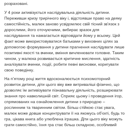
розраховані.
У 4 роки активізується наслідувальна діяльність дитини.
Переживши кризу трирічного віку і, відстоявши право на деяку
самостійність, малюк заново усвідомлює свій тісний зв'язок з
дорослими, його оточуючими, вибирає зразок для
наслідування та намагається відповідати йому у всьому. Цей
факт може використовуватися батьками у виховних цілях за
допомогою формування у дитини прагнення наслідувати лише
позитивні якості та вчинки, вміння вичленювати головне. Таким
чином, у малюка розвивається критичне мислення, здатність
аналізувати вчинки, події, робити певні висновки, коригувати
свою поведінку.
На п'ятому році життя вдосконалюється психомоторний
розвиток дитини, діти цього віку вже витриваліші фізично, що
дозволяє їм активізувати пізнавальну діяльність, розширювати
знання про навколишній світ. Сприяє цьому і проведення ігор,
спрямованих на ознайомлення дитини з природою –
рослинним та тваринним світом. Більш стійкою стає увага,
малюк може довше концентрувати її на якомусь об'єкті, будь то
гра, цікава книга або улюблена іграшка. Діти цього віку можуть
грати самостійно, їхня гра стає більш складною, особливий