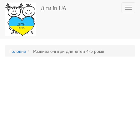
Перейти
Діти in UA
Toggl
до
navig
основного
вмісту
Головна
Розвиваючі ігри для дітей 4-5 років