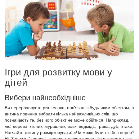
Ігри для розвитку мови у
дітей
Вибери найнеобхідніше
Ви перераховуєте різні слова, пов'язані з будь-яким об'єктом, а
дитина повинна вибрати кілька найважливіших слів, що
позначають те, без чого об'єкт не може обійтися. Наприклад,
ліс: дерева, лісник, мурашник, вовк, ведмідь, трава, дуб, птахи.
Навчайте дитину розмірковувати: «Чи може бути ліс без дерев?
Ні. Значить "дерева" - перше головне слово. Чи в кожному лісі