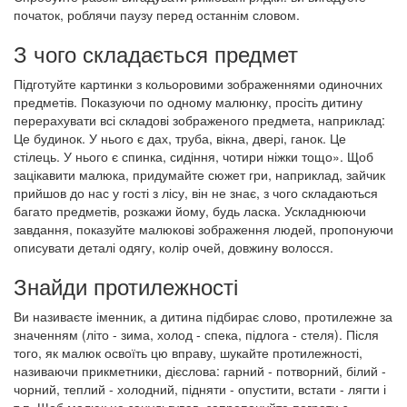
початок, роблячи паузу перед останнім словом.
З чого складається предмет
Підготуйте картинки з кольоровими зображеннями одиночних
предметів. Показуючи по одному малюнку, просіть дитину
перерахувати всі складові зображеного предмета, наприклад:
Це будинок. У нього є дах, труба, вікна, двері, ганок. Це
стілець. У нього є спинка, сидіння, чотири ніжки тощо». Щоб
зацікавити малюка, придумайте сюжет гри, наприклад, зайчик
прийшов до нас у гості з лісу, він не знає, з чого складаються
багато предметів, розкажи йому, будь ласка. Ускладнюючи
завдання, показуйте малюкові зображення людей, пропонуючи
описувати деталі одягу, колір очей, довжину волосся.
Знайди протилежності
Ви називаєте іменник, а дитина підбирає слово, протилежне за
значенням (літо - зима, холод - спека, підлога - стеля). Після
того, як малюк освоїть цю вправу, шукайте протилежності,
називаючи прикметники, дієслова: гарний - потворний, білий -
чорний, теплий - холодний, підняти - опустити, встати - лягти і
т.п. Щоб малюк не занудьгував, запропонуйте пограти з