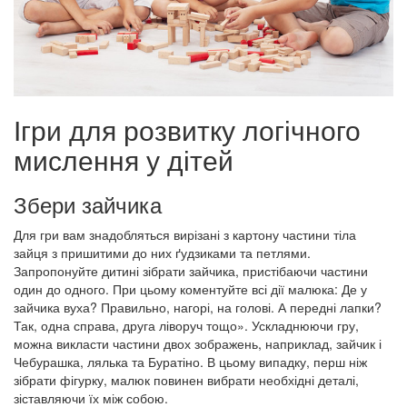
Ігри для розвитку логічного
мислення у дітей
Збери зайчика
Для гри вам знадобляться вирізані з картону частини тіла
зайця з пришитими до них ґудзиками та петлями.
Запропонуйте дитині зібрати зайчика, пристібаючи частини
один до одного. При цьому коментуйте всі дії малюка: Де у
зайчика вуха? Правильно, нагорі, на голові. А передні лапки?
Так, одна справа, друга ліворуч тощо». Ускладнюючи гру,
можна викласти частини двох зображень, наприклад, зайчик і
Чебурашка, лялька та Буратіно. В цьому випадку, перш ніж
зібрати фігурку, малюк повинен вибрати необхідні деталі,
зіставляючи їх між собою.