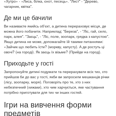
«Хутро» - «Лиса, білка, єнот, песець». "Лист" - "Дерево,
чагарник, квітка".
Де ми це бачили
Ви називаєте якийсь об'єкт, а дитина перераховує місця, де
можна його побачити. Наприклад: "Береза", - "Ліс, гай, село,
парк, алея". "Заєць", - "Ліс, поле, зоопарк, грядка з капустою".
Якщо дитина не може, допомагайте їй такими питаннями:
«Зайчик що любить їсти? (моркву, капусту). А де ростуть ці
овочі? (на городі). Як заєць їх візьме? (Прийде на город).
Приходьте у гості
Запропонуйте дитині подумати та перерахувати всіх тих, хто
прийшов би до вас у гості, якби ви запросили мешканців річки
(лісу, зоопарку, моря). Поговоріть про те, хто з них
небезпечний (хижаки), хто чим харчується, яке частування
потрібно приготувати для тих чи інших гостей.
Ігри на вивчення форми
предметів