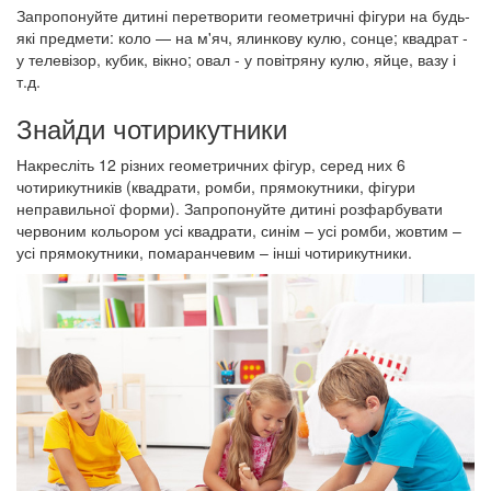
Запропонуйте дитині перетворити геометричні фігури на будь-
які предмети: коло — на м'яч, ялинкову кулю, сонце; квадрат -
у телевізор, кубик, вікно; овал - у повітряну кулю, яйце, вазу і
т.д.
Знайди чотирикутники
Накресліть 12 різних геометричних фігур, серед них 6
чотирикутників (квадрати, ромби, прямокутники, фігури
неправильної форми). Запропонуйте дитині розфарбувати
червоним кольором усі квадрати, синім – усі ромби, жовтим –
усі прямокутники, помаранчевим – інші чотирикутники.