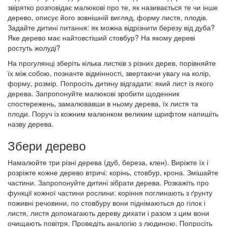
звірятко розповідає малюкові про те, як називається те чи інше
дерево, описує його зовнішній вигляд, форму листя, плодів.
Задайте дитині питання: як можна відрізнити березу від дуба?
Яке дерево має найтовстіший стовбур? На якому дереві
ростуть жолуді?
На прогулянці зберіть кілька листків з різних дерев, порівняйте
їх між собою, позначте відмінності, звертаючи увагу на колір,
форму, розмір. Попросіть дитину відгадати: який лист із якого
дерева. Запропонуйте малюкові зробити щоденник
спостережень, замалювавши в ньому дерева, їх листя та
плоди. Поруч із кожним малюнком великим шрифтом напишіть
назву дерева.
Збери дерево
Намалюйте три різні дерева (дуб, береза, клен). Виріжте їх і
розріжте кожне дерево втричі: корінь, стовбур, крона. Змішайте
частини. Запропонуйте дитині зібрати дерева. Розкажіть про
функції кожної частини рослини: коріння поглинають з ґрунту
поживні речовини, по стовбуру вони піднімаються до гілок і
листя, листя допомагають дереву дихати і разом з цим вони
очищають повітря. Проведіть аналогію з людиною. Попросіть