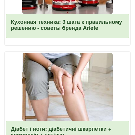
Кухонная техника: 3 шага к правильному
решению - советы бренда Ariete
Діабет і ноги: діабетичні шкарпетки +
компресія + устілки