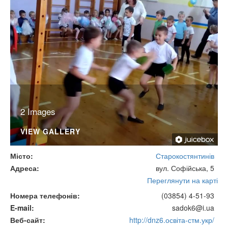
2 Images
VIEW GALLERY
Місто
Старокостянтинів
Адреса
вул. Софійська, 5
Переглянути на карті
Номера телефонів
(03854) 4-51-93
E-mail
sadok6@i.ua
Веб-сайт
http://dnz6.освіта-стм.укр/