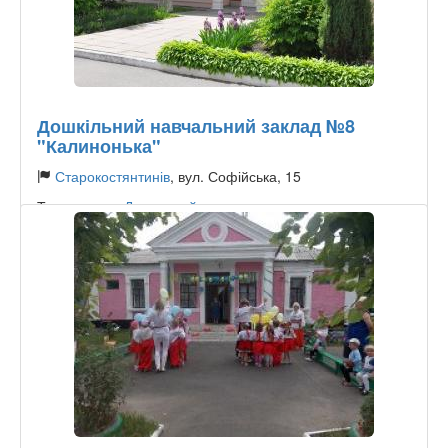
Дошкільний навчальний заклад №8
"Калинонька"
Старокостянтинів
, вул. Софійська, 15
Тип садочку:
Державний