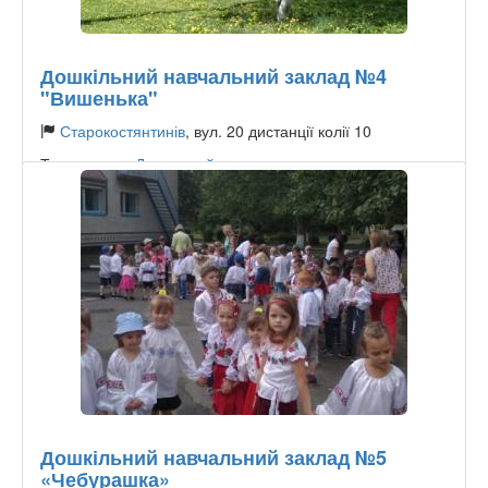
Дошкільний навчальний заклад №4
"Вишенька"
Старокостянтинів
, вул. 20 дистанції колії 10
Тип садочку:
Державний
Дошкільний навчальний заклад №5
«Чебурашка»