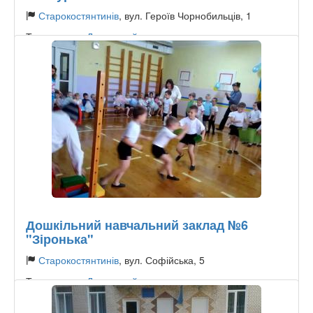
Старокостянтинів
, вул. Героїв Чорнобильців, 1
Тип садочку:
Державний
Дошкільний навчальний заклад №6
"Зіронька"
Старокостянтинів
, вул. Софійська, 5
Тип садочку:
Державний