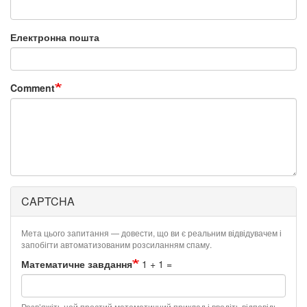
Електронна пошта
Comment
CAPTCHA
Мета цього запитання — довести, що ви є реальним відвідувачем і
запобігти автоматизованим розсиланням спаму.
Математичне завдання
1 + 1 =
Розв’яжіть цей простий математичний приклад і введіть відповідь.