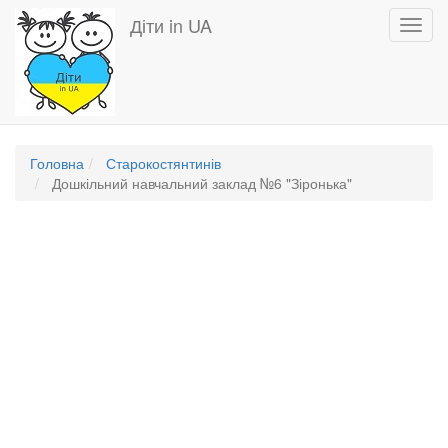
Перейти
Діти in UA
Toggl
до
navig
основного
вмісту
Головна
Старокостянтинів
Дошкільний навчальний заклад №6 "Зіронька"