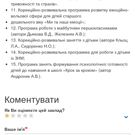
тривожності та страхів».
11. Корекційно-розвивальна программа розвитку емоційно-
вольової сфери для дітей старшого
дошкільного віку «Ми та наші емоції»;
12. Програма роботи з майбутніми першокласниками
(автори Дьякова В.Д., Железняк А.В.);
13. Корекційно-розвивальні заняття з дітьми (автори Кльоц
Л.А., Сидоренко Н.О.);
14. Корекційно-розвивальна программа для роботи з дітьми
із ЗНМ;
15. Програма занять формування психологічної готовності
дітей до навчання в школі «Крок за кроком» (автор
Андроник А.В.).
Коментувати
Як Ви оцінюєте цей заклад?
Ваше ім'я