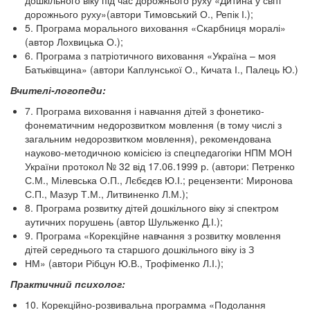
дошкільного віку під час дорожнього руху «Дитина у світі
дорожнього руху»(автори Тимовський О., Репік І.);
5. Програма морального виховання «Скарбниця моралі»
(автор Лохвицька О.);
6. Програма з патріотичного виховання «Україна – моя
Батьківщина» (автори Каплунської О., Кичата І., Палець Ю.)
Вчителі-логопеди:
7. Програма виховання і навчання дітей з фонетико-
фонематичним недорозвитком мовлення (в тому числі з
загальним недорозвитком мовлення), рекомендована
науково-методичною комісією із спецпедагогіки НПМ МОН
України протокол № 32 від 17.06.1999 р. (автори: Петренко
С.М., Мілевська О.П., Лєбєдєв Ю.І.; рецензенти: Миронова
С.П., Мазур Т.М., Литвиненко Л.М.);
8. Програма розвитку дітей дошкільного віку зі спектром
аутичних порушень (автор Шульженко Д.І.);
9. Програма «Корекційне навчання з розвитку мовлення
дітей середнього та старшого дошкільного віку із З
НМ» (автори Рібцун Ю.В., Трофіменко Л.І.);
Практичний психолог:
10. Корекційно-розвивальна программа «Подолання