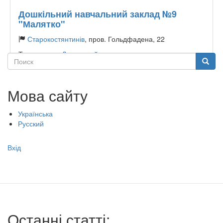
Дошкільний навчальний заклад №9
"Малятко"
Старокостянтинів
, пров. Гольдфадена, 22
Тип садочку:
Державний
Поиск
Поиск
Мова сайту
Українська
Русский
Меню
Вхід
учётной
записи
пользователя
Останні статті: