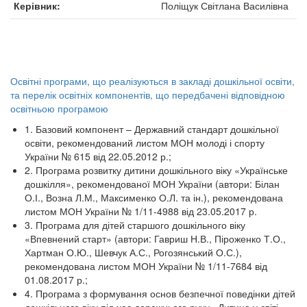
Керівник
Поліщук Світлана Василівна
Освітні програми, що реалізуються в закладі дошкільної освіти,
та перелік освітніх компонентів, що передбачені відповідною
освітньою програмою
1. Базовий компонент – Державний стандарт дошкільної
освіти, рекомендований листом МОН молоді і спорту
України № 615 від 22.05.2012 р.;
2. Програма розвитку дитини дошкільного віку «Українське
дошкілля», рекомендованої МОН України (автори: Білан
О.І., Возна Л.М., Максименко О.Л. та ін.), рекомендована
листом МОН України № 1/11-4988 від 23.05.2017 р.
3. Програма для дітей старшого дошкільного віку
«Впевнений старт» (автори: Гавриш Н.В., Піроженко Т.О.,
Хартман О.Ю., Шевчук А.С., Рогозянський О.С.),
рекомендована листом МОН України № 1/11-7684 від
01.08.2017 р.;
4. Програма з формування основ безпечної поведінки дітей