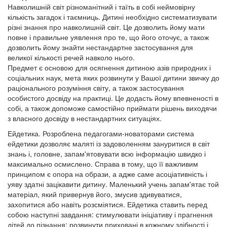
Навколишній світ різноманітний і таїть в собі неймовірну
кількість загадок і таємниць. Дитині необхідно систематизувати
різні знання про навколишній світ. Це дозволить йому мати
повне і правильне уявлення про те, що його оточує, а також
дозволить йому знайти нестандартне застосування для
великої кількості речей навколо нього.
Предмет є основою для осягнення дитиною азів природних і
соціальних наук, мета яких розвинути у Вашої дитини звичку до
раціонального розуміння світу, а також застосування
особистого досвіду на практиці. Це додасть йому впевненості в
собі, а також допоможе самостійно приймати рішень виходячи
з власного досвіду в нестандартних ситуаціях.
Ейдетика. Розроблена педагогами-новаторами система
ейдетики дозволяє маляті із задоволенням зануритися в світ
знань і, головне, запам'ятовувати всю інформацію швидко і
максимально осмислено. Справа в тому, що її важливим
принципом є опора на образи, а адже саме асоціативність і
уяву здатні зацікавити дитину. Маленький учень запам'ятає той
матеріал, який привернув його, змусив здивуватися,
захопитися або навіть розсміятися. Ейдетика ставить перед
собою наступні завдання: стимулювати ініціативу і прагнення
дітей до пізнання; розвинути приховані в кожному здібності і