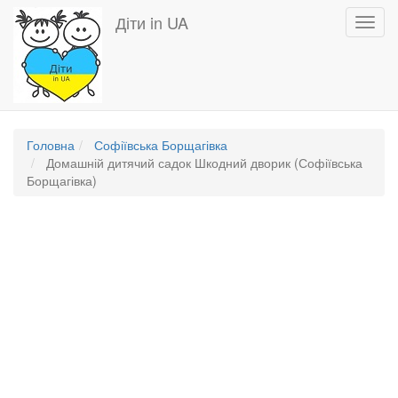
Перейти
Діти in UA
Toggl
до
navig
основного
вмісту
Головна
Софіївська Борщагівка
Домашній дитячий садок Шкодний дворик (Софіївська
Борщагівка)