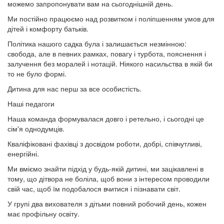
можемо запропонувати вам на сьогоднішній день.
Ми постійно працюємо над розвитком і поліпшенням умов для
дітей і комфорту батьків.
Політика нашого садка була і залишається незмінною:
свобода, але в певних рамках, повагу і турбота, пояснення і
залучення без моралей і нотацій. Ніякого насильства в якій би
то не було формі.
Дитина для нас перш за все особистість.
Наші педагоги
Наша команда формувалася довго і ретельно, і сьогодні це
сім'я однодумців.
Кваліфіковані фахівці з досвідом роботи, добрі, співчутливі,
енергійні.
Ми вміємо знайти підхід у будь-якій дитині, ми зацікавлені в
тому, що дітвора не боліла, щоб вони з інтересом проводили
свій час, щоб їм подобалося вчитися і пізнавати світ.
У групі два вихователя з дітьми повний робочий день, кожен
має профільну освіту.