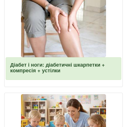
Діабет і ноги: діабетичні шкарпетки +
компресія + устілки