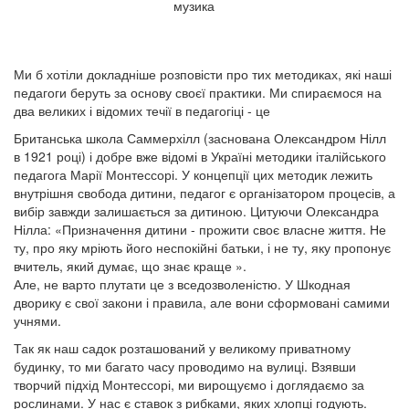
музика
Ми б хотіли докладніше розповісти про тих методиках, які наші
педагоги беруть за основу своєї практики. Ми спираємося на
два великих і відомих течії в педагогіці - це
Британська школа Саммерхілл (заснована Олександром Нілл
в 1921 році) і добре вже відомі в Україні методики італійського
педагога Марії Монтессорі. У концепції цих методик лежить
внутрішня свобода дитини, педагог є організатором процесів, а
вибір завжди залишається за дитиною. Цитуючи Олександра
Нілла: «Призначення дитини - прожити своє власне життя. Не
ту, про яку мріють його неспокійні батьки, і не ту, яку пропонує
вчитель, який думає, що знає краще ».
Але, не варто плутати це з вседозволеністю. У Шкодная
дворику є свої закони і правила, але вони сформовані самими
учнями.
Так як наш садок розташований у великому приватному
будинку, то ми багато часу проводимо на вулиці. Взявши
творчий підхід Монтессорі, ми вирощуємо і доглядаємо за
рослинами. У нас є ставок з рибками, яких хлопці годують.