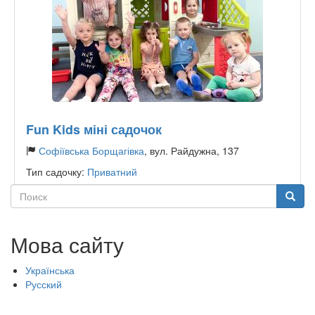
Fun Kids міні садочок
Софіївська Борщагівка
, вул. Райдужна, 137
Тип садочку:
Приватний
Поиск
Поиск
Мова сайту
Українська
Русский
Меню