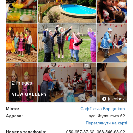
2 Images
VIEW GALLERY
Місто
Софіївська Борщагівка
Адреса
вул. Жулянська 62
Переглянути на карті
Номера телефонів
050-657-37-62, 068-546-63-92