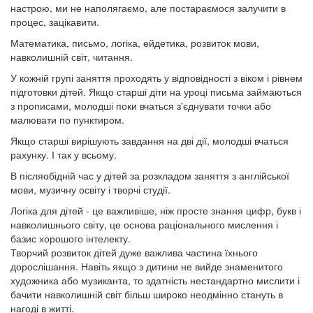
настрою, ми не наполягаємо, але постараємося залучити в
процес, зацікавити.
Математика, письмо, логіка, ейдетика, розвиток мови,
навколишній світ, читання.
У кожній групі заняття проходять у відповідності з віком і рівнем
підготовки дітей. Якщо старші діти на уроці письма займаються
з прописами, молодші поки вчаться з'єднувати точки або
малювати по пунктиром.
Якщо старші вирішують завдання на дві дії, молодші вчаться
рахунку. І так у всьому.
В післяобідній час у дітей за розкладом заняття з англійської
мови, музичну освіту і творчі студії.
Логіка для дітей - це важливіше, ніж просте знання цифр, букв і
навколишнього світу, це основа раціонального мислення і
базис хорошого інтелекту.
Творчий розвиток дітей дуже важлива частина їхнього
дорослішання. Навіть якщо з дитини не вийде знаменитого
художника або музиканта, то здатність нестандартно мислити і
бачити навколишній світ більш широко неодмінно стануть в
нагоді в житті.