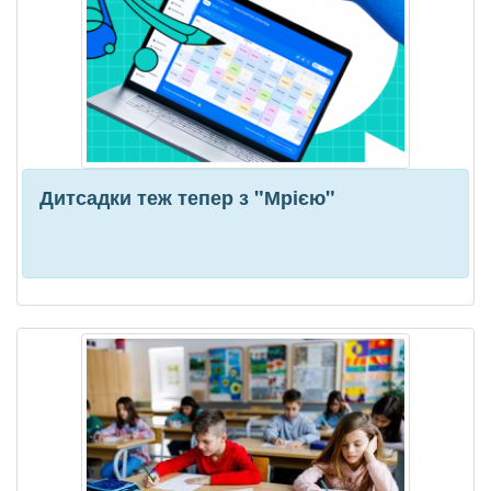
Дитсадки теж тепер з "Мрією"