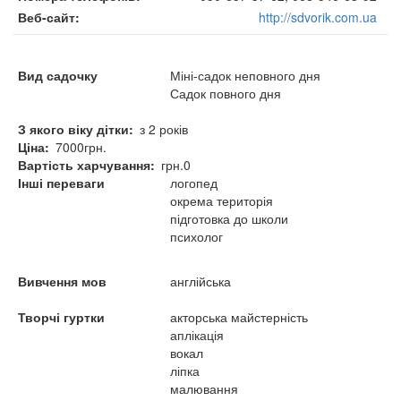
Веб-сайт
http://sdvorik.com.ua
Вид садочку
Міні-садок неповного дня
Садок повного дня
З якого віку дітки
з 2 років
Ціна
7000грн.
Вартість харчування
грн.0
Інші переваги
логопед
окрема територія
підготовка до школи
психолог
Вивчення мов
англійська
Творчі гуртки
акторська майстерність
аплікація
вокал
ліпка
малювання