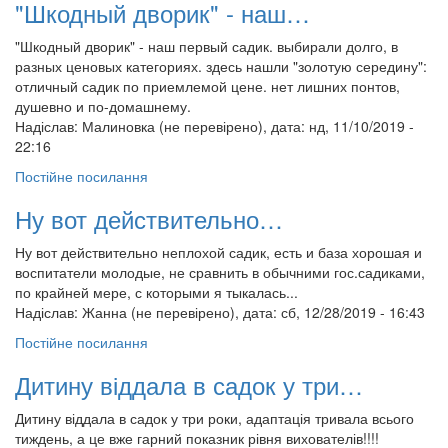
"Шкодный дворик" - наш…
"Шкодный дворик" - наш первый садик. выбирали долго, в
разных ценовых категориях. здесь нашли "золотую середину":
отличный садик по приемлемой цене. нет лишних понтов,
душевно и по-домашнему.
Надіслав:
Малиновка (не перевірено)
, дата: нд, 11/10/2019 -
22:16
Постійне посилання
Ну вот действительно…
Ну вот действительно неплохой садик, есть и база хорошая и
воспитатели молодые, не сравнить в обычними гос.садиками,
по крайней мере, с которыми я тыкалась...
Надіслав:
Жанна (не перевірено)
, дата: сб, 12/28/2019 - 16:43
Постійне посилання
Дитину віддала в садок у три…
Дитину віддала в садок у три роки, адаптація тривала всього
тиждень, а це вже гарний показник рівня вихователів!!!!