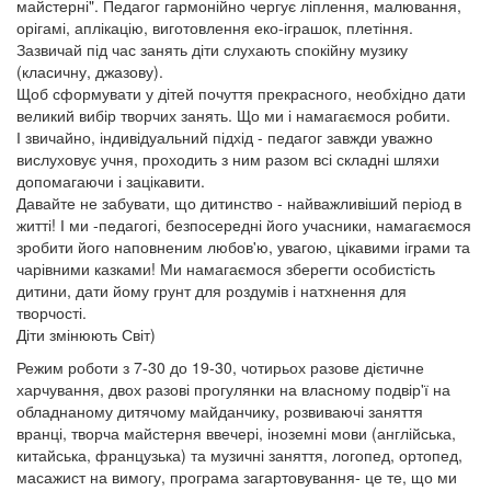
майстерні". Педагог гармонійно чергує ліплення, малювання,
орігамі, аплікацію, виготовлення еко-іграшок, плетіння.
Зазвичай під час занять діти слухають спокійну музику
(класичну, джазову).
Щоб сформувати у дітей почуття прекрасного, необхідно дати
великий вибір творчих занять. Що ми і намагаємося робити.
І звичайно, індивідуальний підхід - педагог завжди уважно
вислуховує учня, проходить з ним разом всі складні шляхи
допомагаючи і зацікавити.
Давайте не забувати, що дитинство - найважливіший період в
житті! І ми -педагогі, безпосередні його учасники, намагаємося
зробити його наповненим любов'ю, увагою, цікавими іграми та
чарівними казками! Ми намагаємося зберегти особистість
дитини, дати йому грунт для роздумів і натхнення для
творчості.
Діти змінюють Світ)
Режим роботи з 7-30 до 19-30, чотирьох разове дієтичне
харчування, двох разові прогулянки на власному подвір'ї на
обладнаному дитячому майданчику, розвиваючі заняття
вранці, творча майстерня ввечері, іноземні мови (англійська,
китайська, французька) та музичні заняття, логопед, ортопед,
масажист на вимогу, програма загартовування- це те, що ми