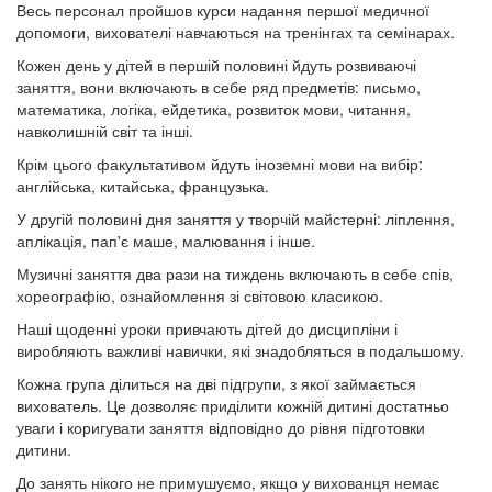
Весь персонал пройшов курси надання першої медичної
допомоги, вихователі навчаються на тренінгах та семінарах.
Кожен день у дітей в першій половині йдуть розвиваючі
заняття, вони включають в себе ряд предметів: письмо,
математика, логіка, ейдетика, розвиток мови, читання,
навколишній світ та інші.
Крім цього факультативом йдуть іноземні мови на вибір:
англійська, китайська, французька.
У другій половині дня заняття у творчій майстерні: ліплення,
аплікація, пап'є маше, малювання і інше.
Музичні заняття два рази на тиждень включають в себе спів,
хореографію, ознайомлення зі світовою класикою.
Наші щоденні уроки привчають дітей до дисципліни і
виробляють важливі навички, які знадобляться в подальшому.
Кожна група ділиться на дві підгрупи, з якої займається
вихователь. Це дозволяє приділити кожній дитині достатньо
уваги і коригувати заняття відповідно до рівня підготовки
дитини.
До занять нікого не примушуємо, якщо у вихованця немає