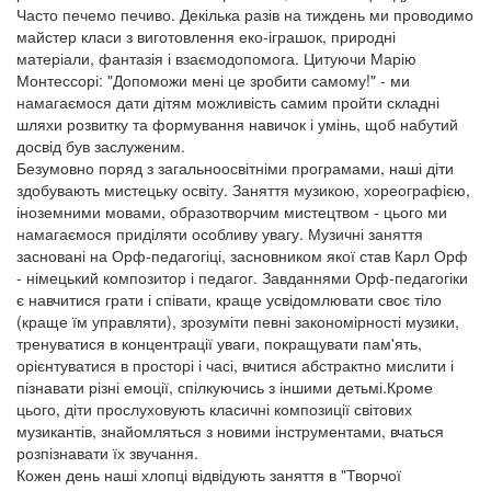
Часто печемо печиво. Декілька разів на тиждень ми проводимо
майстер класи з виготовлення еко-іграшок, природні
матеріали, фантазія і взаємодопомога. Цитуючи Марію
Монтессорі: "Допоможи мені це зробити самому!" - ми
намагаємося дати дітям можливість самим пройти складні
шляхи розвитку та формування навичок і умінь, щоб набутий
досвід був заслуженим.
Безумовно поряд з загальноосвітніми програмами, наші діти
здобувають мистецьку освіту. Заняття музикою, хореографією,
іноземними мовами, образотворчим мистецтвом - цього ми
намагаємося приділяти особливу увагу. Музичні заняття
засновані на Орф-педагогіці, засновником якої став Карл Орф
- німецький композитор і педагог. Завданнями Орф-педагогіки
є навчитися грати і співати, краще усвідомлювати своє тіло
(краще їм управляти), зрозуміти певні закономірності музики,
тренуватися в концентрації уваги, покращувати пам'ять,
орієнтуватися в просторі і часі, вчитися абстрактно мислити і
пізнавати різні емоції, спілкуючись з іншими детьмі.Кроме
цього, діти прослуховують класичні композиції світових
музикантів, знайомляться з новими інструментами, вчаться
розпізнавати їх звучання.
Кожен день наші хлопці відвідують заняття в "Творчої