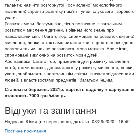
таланти; навчити розгорнутої і осмисленої монологічного
мовлення; сприяти розвитку пам'яті, уяви, слухового і зорового
уваги.
Розвиток мови, безсумнівно, тісно пов'язане із загальним
розвитком мислення дитини, з рівнем його знань про
навколишній світ. І багато ігор, спрямовані на розвиток дитини:
мислення, логіки, а так само читання книг і просто повсякденні
розмови так чи інакше розвивають мова малюка. Але є ігри,
спрямовані виключно на розвиток мови дітей.
Або навпаки, багато ігор, призначені для розвитку мовлення
дітей, так чи інакше, допомагають у розвитку мислення, логіки,
уваги, знайомлять з навколишнім світом, із взаємовідносинами
людей, з властивостями предметів і багатьом іншим.
Станом на березень 2021р. вартість садочку + харчування
становить 7000 грн./місяць.
Відгуки та запитання
Надіслав:
Юлия (не перевірено)
, дата: чт, 03/26/2020 - 16:40
Постійне посилання