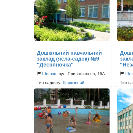
Дошкільний навчальний
Дошк
заклад (ясла-садок) №9
закл
"Десняночка"
"Нез
Шостка
, вул. Привокзальна, 15А
Шос
Тип садочку:
Державний
Тип са