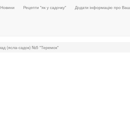
Новини
Рецепти "як у садочку"
Додати інформацію про Ваш
ад (ясла-садок) №5 "Теремок"