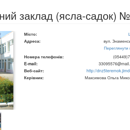
ний заклад (ясла-садок) №
Місто
Адреса
вул. Знаменсь
Переглянути н
Номера телефонів
(05449)7
E-mail
33095576@mail.
Веб-сайт
http://dnz5teremok.jim
Керівник
Максимова Ольга Мико