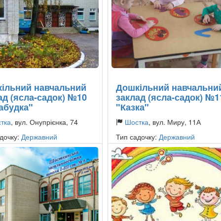
ільний навчальний
Дошкільний навчальни
ад (ясла-садок) №10
заклад (ясла-садок) №1
абудка"
"Казка"
тка
, вул. Онупрієнка, 74
Шостка
, вул. Миру, 11А
дочку:
Державний
Тип садочку:
Державний