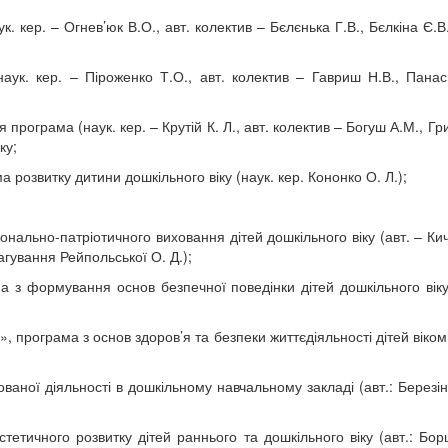
р. – Огнев’юк В.О., авт. колектив – Бєлєнька Г.В., Бєлкіна Є.В.,
 кер. – Піроженко Т.О., авт. колектив – Гавриш Н.В., Панасю
рограма (наук. кер. – Крутій К. Л., авт. колектив – Богуш А.М., Г
ку;
розвитку дитини дошкільного віку (наук. кер. Кононко О. Л.);
ьно-патріотичного виховання дітей дошкільного віку (авт. – Кичат
гування Рейпольської О. Д.);
 формування основ безпечної поведінки дітей дошкільного віку
рограма з основ здоров’я та безпеки життєдіяльності дітей віком 
ної діяльності в дошкільному навчальному закладі (авт.: Березін
ичного розвитку дітей раннього та дошкільного віку (авт.: Бор