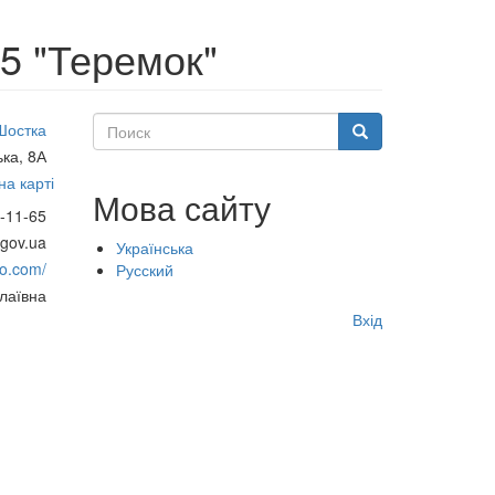
5 "Теремок"
Поиск
Шостка
Поиск
ка, 8А
а карті
Мова сайту
-11-65
gov.ua
Українська
do.com/
Русский
лаївна
Меню
Вхід
учётной
записи
пользователя