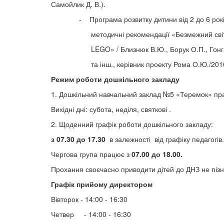
Самойлик Д. В.).
- Програма розвитку дитини від 2 до 6 р
методичні рекомендації «Безмежний світ 
LEGO» / Близнюк В.Ю., Борук О.П., Гонгал
та інш., керівник проекту Рома О.Ю./201
Режим роботи дошкільного закладу
1. Дошкільний навчальний заклад №5 «Теремок» пр
Вихідні дні: субота, неділя, святкові .
2. Щоденний графік роботи дошкільного закладу:
з 07.30 до 17.30
в залежності від графіку педагогів.
Чергова група працює з
07.00 до 18.00.
Прохання своєчасно приводити дітей до ДНЗ не пізн
Графік прийому директором
Вівторок - 14:00 - 16:30
Четвер - 14:00 - 16:30