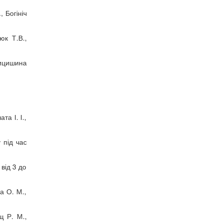
 Богініч
к Т.В.,
рицишина
а І. І.,
 під час
від 3 до
а О. М.,
щ Р. М.,