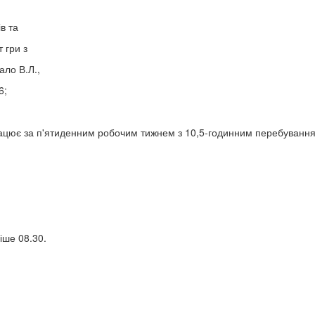
оків та
гри з
о В.Л.,
6;
ацює за п'ятиденним робочим тижнем з 10,5-годинним перебування
іше 08.30.