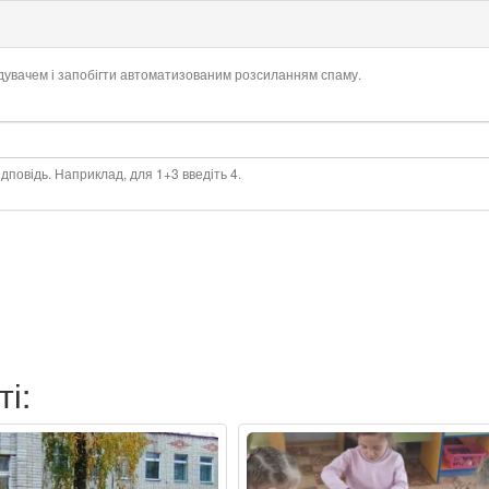
ідувачем і запобігти автоматизованим розсиланням спаму.
дповідь. Наприклад, для 1+3 введіть 4.
ті: