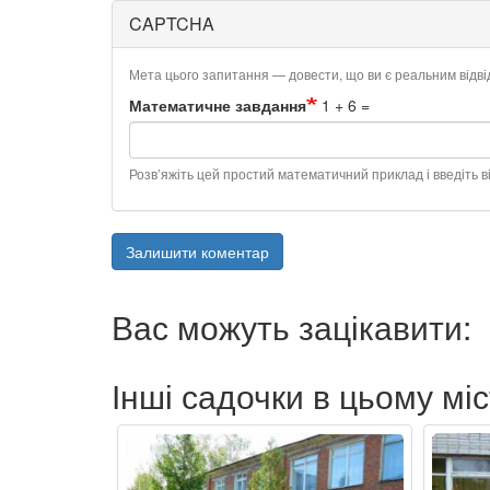
CAPTCHA
Мета цього запитання — довести, що ви є реальним відв
Математичне завдання
1 + 6 =
Розв’яжіть цей простий математичний приклад і введіть ві
Залишити коментар
Вас можуть зацікавити:
Інші садочки в цьому міс