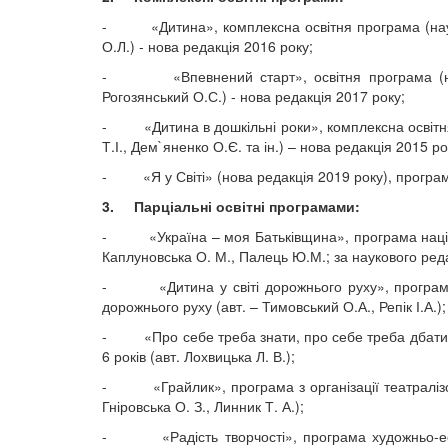
- «Дитина», комплексна освітня програма (наук. ке
О.Л.) - нова редакція 2016 року;
- «Впевнений старт», освітня програма (наук.
Рогозянський О.С.) - нова редакція 2017 року;
- «Дитина в дошкільні роки», комплексна освітня п
Т.І., Дем`яненко О.Є. та ін.) – нова редакція 2015 ро
- «Я у Світі» (нова редакція 2019 року), програма 
3. Парціальні освітні програмами:
- «Україна – моя Батьківщина», програма націонал
Каплуновська О. М., Палець Ю.М.; за наукового реда
- «Дитина у світі дорожнього руху», програма з
дорожнього руху (авт. – Тимовський О.А., Репік І.А.);
- «Про себе треба знати, про себе треба дбати», п
6 років (авт. Лохвицька Л. В.);
- «Грайлик», програма з організації театралізова
Гніровська О. З., Линник Т. А.);
- «Радість творчості», програма художньо-естет