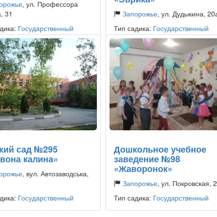
орожье
, ул. Профессора
, 31
Запорожье
, ул. Дудыкина, 20
дика:
Государственный
Тип садика:
Государственный
кий сад №295
Дошкольное учебное
вона калина»
заведение №98
«Жаворонок»
орожье
, вул. Автозаводська,
Запорожье
, ул. Покровская, 
дика:
Государственный
Тип садика:
Государственный