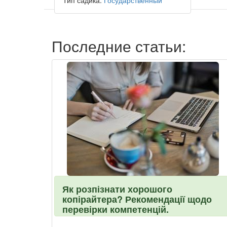
Тип садика:
Государственный
Последние статьи:
Як розпізнати хорошого
копірайтера? Рекомендації щодо
перевірки компетенцій.