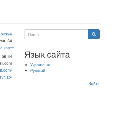
Поиск
орожье
Поиск
ая, 64
а карте
Язык сайта
0 56 34
ail.com
Українська
it.com/
Русский
vit.zp/
Меню
Войти
учётной
записи
пользователя