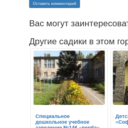
Оставить комментарий
Вас могут заинтересова
Другие садики в этом го
Специальное
Детс
дошкольное учебное
«Со
заведение №146 «верба»