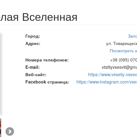
елая Вселенная
Город
Зап
Адрес
ул. Товарищеск
Посмотреть н
Номера телефонов
+38 (095) 07
E-mail
vtstliyvsesvit@gm
Веб-сайт
https://www.veseliy-vsesv
Facebook страница
https://www.instagram.com/vses