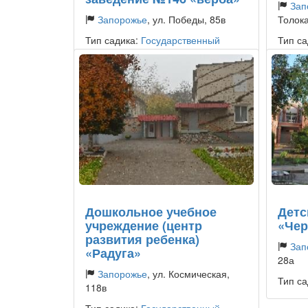
Зап
Запорожье
, ул. Победы, 85в
Толока
Тип садика:
Государственный
Тип са
Дошкольное учебное
Детс
учреждение (центр
«Чер
развития ребенка)
Зап
«Радуга»
28а
Запорожье
, ул. Космическая,
Тип са
118в