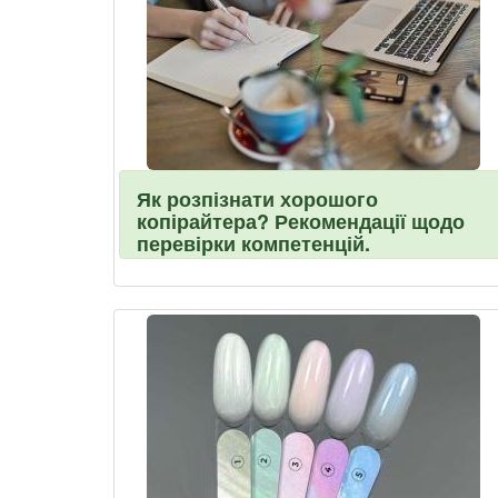
Як розпізнати хорошого
копірайтера? Рекомендації щодо
перевірки компетенцій.