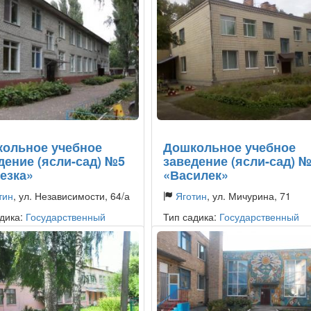
ольное учебное
Дошкольное учебное
дение (ясли-сад) №5
заведение (ясли-сад) 
езка»
«Василек»
тин
, ул. Независимости, 64/а
Яготин
, ул. Мичурина, 71
дика:
Государственный
Тип садика:
Государственный