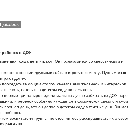
 ребенка в ДОУ
не дня, когда дети играют. Он познакомится со сверстниками и
т вместе с новыми друзьями зайти в игровую комнату. Пусть малыш
 играют дети».
а пообедать за общим столом кажется ему желанной и интересной.
ть спать, оставить в детском саду на весь день.
 то первые три-четыре недели малыша лучше забирать из ДОУ пере
ашний, и ребенок особенно нуждается в физической связи с мамой
ак прошел день, что он делал в детском саду в течение дня. Внима
аш ребенок.
ком воспитателя группы, не стесняйтесь расспрашивать их о свое
 их решения.