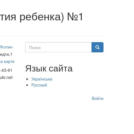
тия ребенка) №1
Поиск
Яготин
Поиск
идта,1
а карте
Язык сайта
-43-61
kr.net
Українська
Русский
Меню
Войти
учётной
записи
пользователя