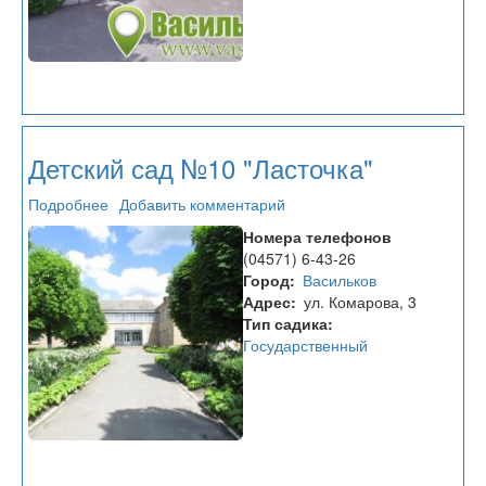
Детский сад №10 "Ласточка"
Подробнее
о
Добавить комментарий
Детский
Номера телефонов
сад
(04571) 6-43-26
№10
Город
Васильков
"Ласточка"
Адрес
ул. Комарова, 3
Тип садика
Государственный