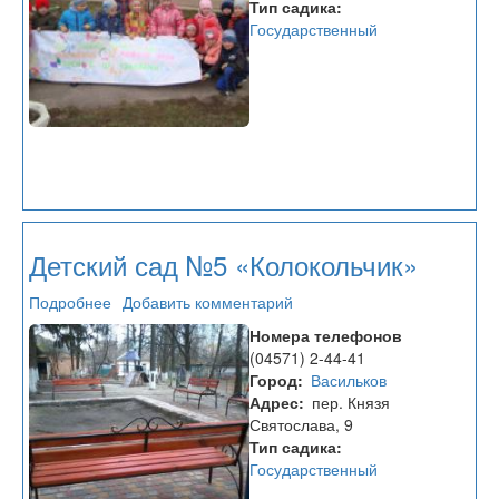
Тип садика
Государственный
Детский сад №5 «Колокольчик»
Подробнее
о
Добавить комментарий
Детский
Номера телефонов
сад
(04571) 2-44-41
№5
Город
Васильков
«Колокольчик»
Адрес
пер. Князя
Святослава, 9
Тип садика
Государственный