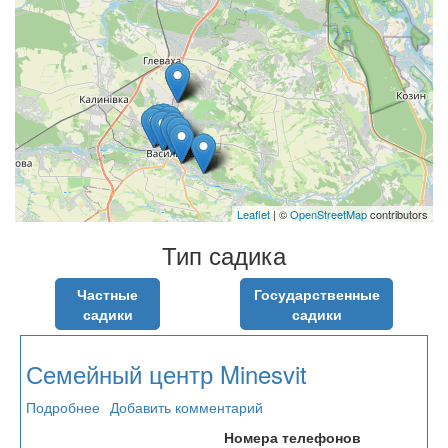
Leaflet
| ©
OpenStreetMap
contributors
Тип садика
Частные
Государственные
садики
садики
Семейный центр Minesvit
Подробнее
о
Добавить комментарий
Семейный
Номера телефонов
центр