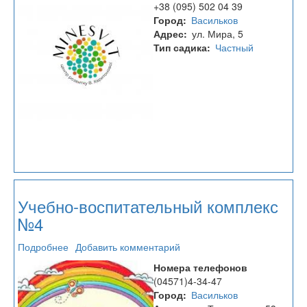
+38 (095) 502 04 39
Minesvit
Город
Васильков
Адрес
ул. Мира, 5
Тип садика
Частный
Учебно-воспитательный комплекс
№4
Подробнее
о
Добавить комментарий
Учебно-
Номера телефонов
воспитательный
(04571)4-34-47
комплекс
Город
Васильков
№4