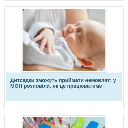
Дитсадки зможуть приймати немовлят: у
МОН розповіли, як це працюватиме