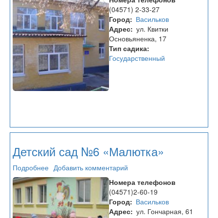
сад
(04571) 2-33-27
№7
Город
Васильков
«Искорка»
Адрес
ул. Квитки
Основьяненка, 17
Тип садика
Государственный
Детский сад №6 «Малютка»
Подробнее
о
Добавить комментарий
Детский
Номера телефонов
сад
(04571)2-60-19
№6
Город
Васильков
«Малютка»
Адрес
ул. Гончарная, 61