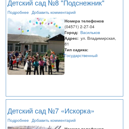
Детский сад №8 "Подснежник"
Подробнее
о
Добавить комментарий
Детский
Номера телефонов
сад
(04571) 2-27-04
№8
Город
Васильков
"Подснежник"
Адрес
ул. Владимирская,
81
Тип садика
Государственный
Детский сад №7 «Искорка»
Подробнее
о
Добавить комментарий
Детский
Номера телефонов