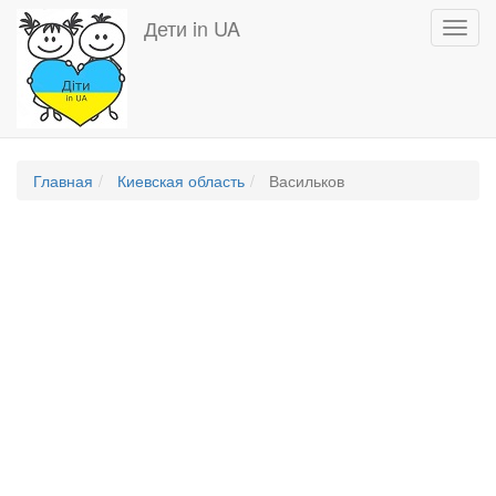
Перейти
Дети in UA
Toggl
к
navig
основному
содержанию
Главная
Киевская область
Васильков