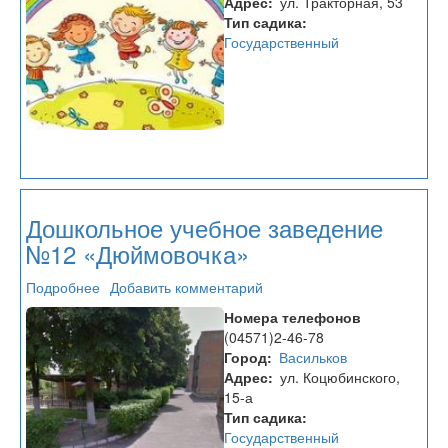
Адрес
ул. Тракторная, 53
Тип садика
Государственный
Дошкольное учебное заведение
№12 «Дюймовочка»
Подробнее
о
Добавить комментарий
Дошкольное
Номера телефонов
учебное
(04571)2-46-78
заведение
Город
Васильков
№12
Адрес
ул. Коцюбинского,
«Дюймовочка»
15-а
Тип садика
Государственный