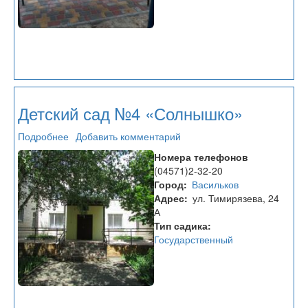
Детский сад №4 «Солнышко»
Подробнее
о
Добавить комментарий
Детский
Номера телефонов
сад
(04571)2-32-20
№4
Город
Васильков
«Солнышко»
Адрес
ул. Тимирязева, 24
А
Тип садика
Государственный