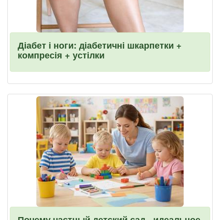
Діабет і ноги: діабетичні шкарпетки +
компресія + устілки
Почему частный детский сад - идеальное