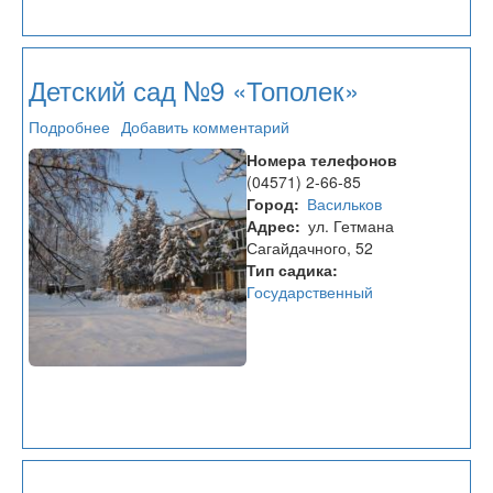
Детский сад №9 «Тополек»
Подробнее
о
Добавить комментарий
Детский
Номера телефонов
сад
(04571) 2-66-85
№9
Город
Васильков
«Тополек»
Адрес
ул. Гетмана
Сагайдачного, 52
Тип садика
Государственный