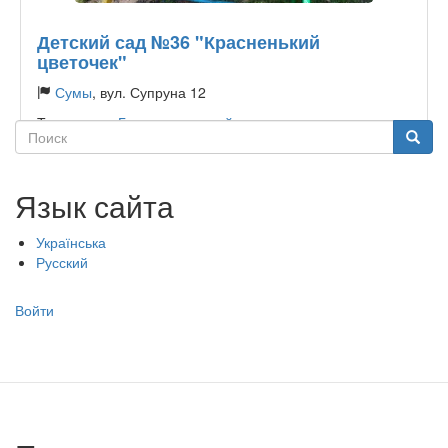
Детский сад №36 "Красненький
цветочек"
Сумы
, вул. Супруна 12
Тип садика:
Государственный
Поиск
Поиск
Язык сайта
Українська
Русский
Меню
Войти
учётной
записи
пользователя