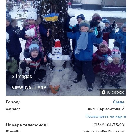
2 Images
VIEW GALLERY
Город
Сумы
Адрес
вул. Лермонтова 2
Посмотреть на карте
Номера телефонов
(0542) 64-75-93
E-mail
sdnz40delfin@ukr.net