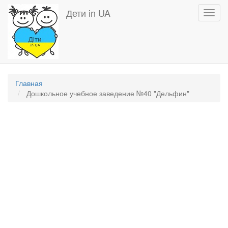
Перейти
Дети in UA
Toggl
к
navig
основному
содержанию
Главная
Дошкольное учебное заведение №40 "Дельфин"