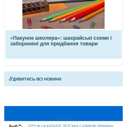
«Пакунок школяра»: шахрайські схеми і
заборонені для придбання товари
ДИВИТИСЬ ВСІ НОВИНИ
DITY IN UA КАТАЛОГ ДЕТСКИХ САДИКОВ УКРАИНЫ