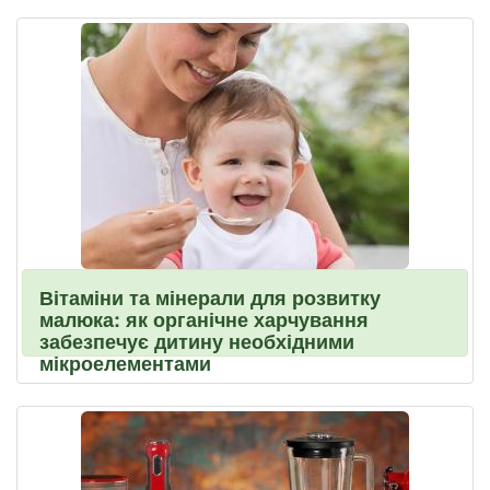
Вітаміни та мінерали для розвитку
малюка: як органічне харчування
забезпечує дитину необхідними
мікроелементами