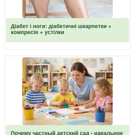
Діабет і ноги: діабетичні шкарпетки +
компресія + устілки
Почему частный детский сад - идеальное