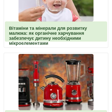
Вітаміни та мінерали для розвитку
малюка: як органічне харчування
забезпечує дитину необхідними
мікроелементами