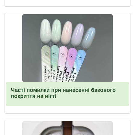
Часті помилки при нанесенні базового
покриття на нігті