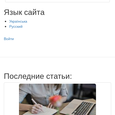
Язык сайта
Українська
Русский
Меню
Войти
учётной
записи
пользователя
Последние статьи: