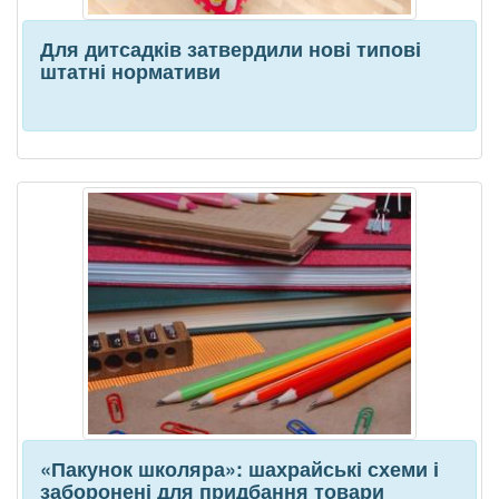
Для дитсадків затвердили нові типові
штатні нормативи
«Пакунок школяра»: шахрайські схеми і
заборонені для придбання товари