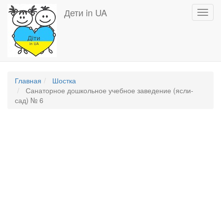
Перейти
Дети in UA
Toggl
к
navig
основному
содержанию
Главная
Шостка
Санаторное дошкольное учебное заведение (ясли-
сад) № 6