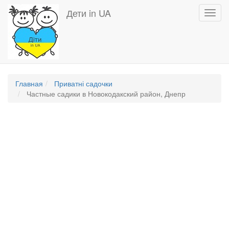
Перейти
Дети in UA
Toggl
к
navig
основному
содержанию
Главная
Приватні садочки
Частные садики в Новокодакский район, Днепр