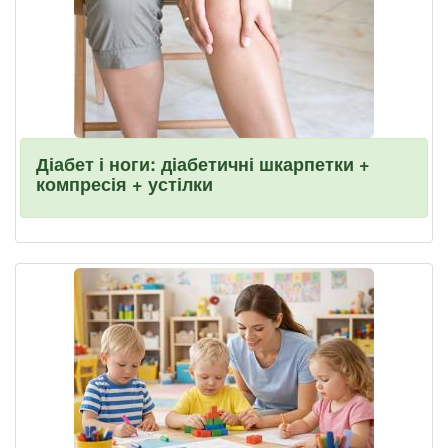
Діабет і ноги: діабетичні шкарпетки +
компресія + устілки