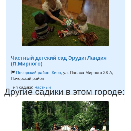
Частный детский сад ЭрудитЛандия
(П.Мирного)
Печерский район, Киев
, ул. Панаса Мирного 28-А,
Печерский район
Тип садика:
Частный
Другие садики в этом городе: