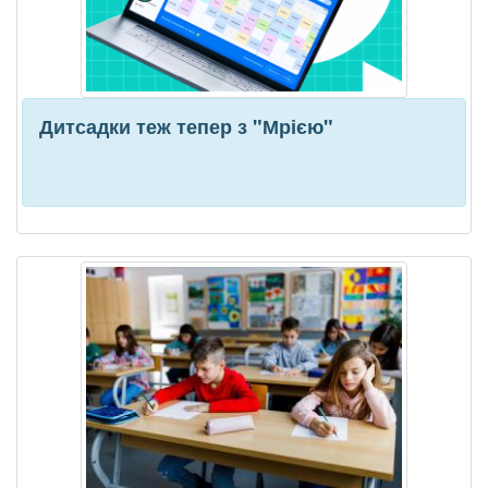
Дитсадки теж тепер з "Мрією"