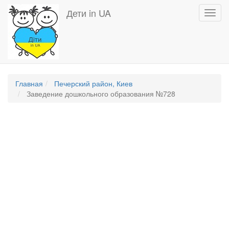
Перейти
Дети in UA
Toggl
к
navig
основному
содержанию
Главная
Печерский район, Киев
Заведение дошкольного образования №728