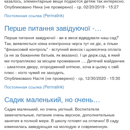
казалось, элементарные вещи подаются детям так интересно.
Опубликовано
Нина (не проверено)
- ср, 02/20/2019 - 15:27
Постоянная ссылка (Permalink)
Перше питання завідуючої -…
Перше питання завідуючої - ви в змозі відвідувати наш сад?
Так, виявляється ніяка електронна черга тут не діє, а тільки
"фінансовий контроль" - вступний внесок і щомісячна оплата
(а не за бажанням батьків, як вказано). І це держ.сад, в який
ми потрапляємо за місцем проживання .... Дитячий майданчик
- шматочок двору, огороджений кліткою, хоча в цьому є свій
плюс - ніхто чужий не заходить.
Опубликовано
Настя (не проверено)
- ср, 12/30/2020 - 15:30
Постоянная ссылка (Permalink)
Садик маленький, но очень…
Садик маленький, но очень уютный. Воспитатели
замечательные, питание очень вкусное, дополнительные
занятия в полной мере. В школу готовят на отлично! В саду
изменилась заведующая на молодую и современную.