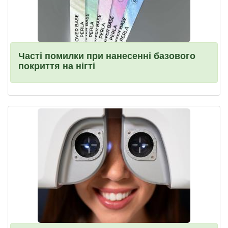
Часті помилки при нанесенні базового
покриття на нігті