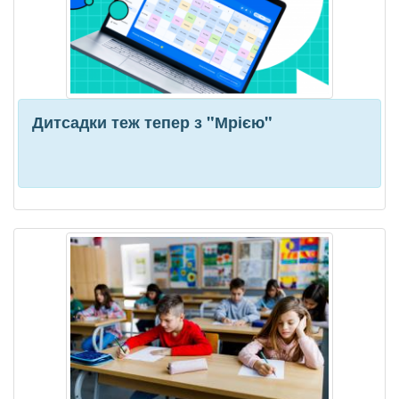
Дитсадки теж тепер з "Мрією"