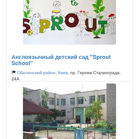
Англоязычный детский сад "Sprout
School"
Оболонский район, Киев
, пр. Героев Сталинграда,
24А
Тип садика:
Частный