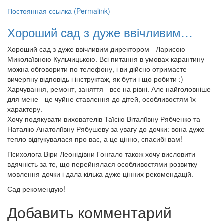
Постоянная ссылка (Permalink)
Хороший сад з дуже ввічливим…
Хороший сад з дуже ввічливим директором - Ларисою
Миколаївною Кульчицькою. Всі питання в умовах карантину
можна обговорити по телефону, і ви дійсно отримаєте
вичерпну відповідь і інструктаж, як бути і що робити :)
Харчування, ремонт, заняття - все на рівні. Але найголовніше
для мене - це чуйне ставлення до дітей, особливостям їх
характеру.
Хочу подякувати вихователів Таїсію Віталіївну Рябченко та
Наталію Анатоліївну Рябушеву за увагу до дочки: вона дуже
тепло відгукувалася про вас, а це цінно, спасибі вам!
Психолога Віри Леонідівни Гонгало також хочу висловити
вдячність за те, що перейнялася особливостями розвитку
мовлення дочки і дала кілька дуже цінних рекомендацій.
Сад рекомендую!
Добавить комментарий