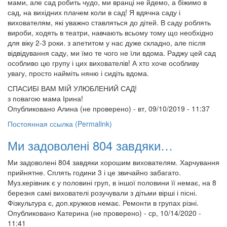
мами, але сад робить чудо, ми вранці не йдемо, а біжимо в
сад, на вихідних плачем коли в сад! Я вдячна саду і
вихователям, які уважно ставляться до дітей. В саду роблять
вироби, ходять в театри, навчають всьому тому що необхідно
для віку 2-3 роки. з апетитом у нас дуже складно, але після
відвідування саду, ми їмо те чого не їли вдома. Раджу цей сад
особливо цю групу і цих вихователів! А хто хоче особливу
увагу, просто найміть няню і сидіть вдома.
СПАСИБІ ВАМ МІЙ УЛЮБЛЕНИЙ САД!
з повагою мама Ірина!
Опубликовано
Алина (не проверено)
- вт, 09/10/2019 - 11:37
Постоянная ссылка (Permalink)
Ми задоволені 804 завдяки…
Ми задоволені 804 завдяки хорошим вихователям. Харчування
прийнятне. Сплять години 3 і це звичайно забагато.
Муз.керівник є у половині груп, в іншої половини її немає, на 8
березня самі вихователі розучували з дітьми вірші і пісні.
Фізкультура є, доп.кружков немає. Ремонти в групах різні.
Опубликовано
Катерина (не проверено)
- ср, 10/14/2020 -
11:41