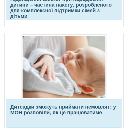
дитини – частина пакету, розробленого
для комплексної підтримки сімей з
дітьми
Дитсадки зможуть приймати немовлят: у
МОН розповіли, як це працюватиме