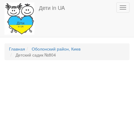
Перейти
Дети in UA
Toggl
к
navig
основному
содержанию
Главная
Оболонский район, Киев
Детский садик №804