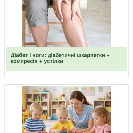
Діабет і ноги: діабетичні шкарпетки +
компресія + устілки