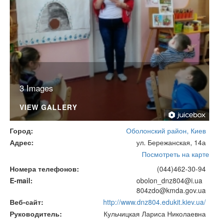
3 Images
VIEW GALLERY
Город
Оболонский район, Киев
Адрес
ул. Бережанская, 14а
Посмотреть на карте
Номера телефонов
(044)462-30-94
E-mail
obolon_dnz804@i.ua
804zdo@kmda.gov.ua
Веб-сайт
http://www.dnz804.edukit.kiev.ua/
Руководитель
Кульчицкая Лариса Николаевна