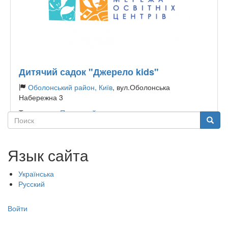
Дитячий садок "Джерело kids"
Оболонський район, Київ
, вул.Оболонська
Набережна 3
Тип садика:
Приватний
Поиск
Поиск
Язык сайта
Українська
Русский
Меню
Войти
учётной