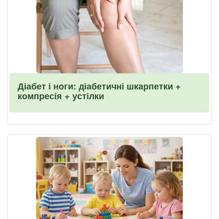
Діабет і ноги: діабетичні шкарпетки +
компресія + устілки