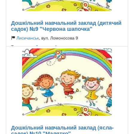
Дошкільний навчальний заклад (дитячий
садок) №9 "Червона шапочка"
Лисичанськ
, вул. Ломоносова 9
Тип садика:
Державний
Дошкільний навчальний заклад (ясла-
садок) №10 "Малятко"