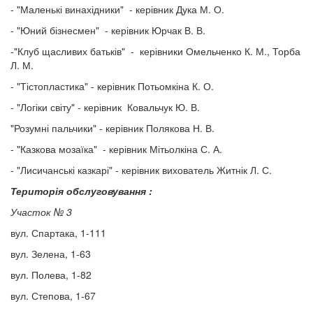
- "Маленькі винахідники" - керівник Дука М. О.
- "Юний бізнесмен" - керівник Юрчак В. В.
-"Клуб щасливих батьків" - керівники Омельченко К. М., Торба
Л. М.
- "Тістопластика" - керівник Потьомкіна К. О.
- "Логіки світу" - керівник Ковальчук Ю. В.
"Розумні пальчики" - керівник Полякова Н. В.
- "Казкова мозаїка" - керівник Мітьолкіна С. А.
- "Лисичанські казкарі" - керівник вихователь Житнік Л. С.
Територія обслуговування :
Участок № 3
​вул. Спартака, 1-111
вул. Зелена, 1-63
вул. Полева, 1-82
вул. Степова, 1-67