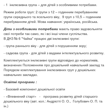
- 1 інклюзивна група – для дітей з особливими потребами.
Режим роботи груп: 2 групи з 12 – годинним перебуванням
групи середнього та ясельного віку, 9 груп з 10,5 – годинним
перебуванням дітей. Мова навчання: українська, російська.
Діти з особливими потребами
мають право задовольняти
свої потреби так само, як і всі інші члени суспільства.
В ДНЗ № 6 "Чайка" працює дві інклюзивні групи:
- група раннього віку - для дітей з порушенням зору;
- садкова група - для дітей з вадами інтелектуального розвитку.
Комплектуються інклюзивні групи відповідно до нормативів,
визначених Положенням про дошкільний навчальний заклад та
Порядком комплектування інклюзивних груп у дошкільних
навчальних закладах.
Освітні програми :
- Базовий компонент дошкільної освіти ​​
- «Впевнений старт» - програма розвитку дітей старшого
дошкільного віку (авт. кол.: Андрієтті О. О., Голубович О. П. та
ін.) ​​