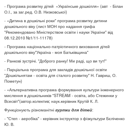
- Програма розвитку дітей «Українське дошкілля» (авт - Білан
О.І., за заг.ред. О.В. Низковської)​​
- «Дитина в дошкільні роки" програма розвитку дитини
дошкільного віку (лист МОН про надання грифа
"Рекомендовано Міністерством освіти і науки України" від
08.12.2010 №1/11-11178)
- Програма національно-патріотичного виховання дітей
дошкільного віку"Україна - моя Батьківщина"
- Ранкові зустрічі. "Доброго ранку! Ми раді, що ви тут!"
- Парціальна програма для закладів дошкільної освіти
"Дошкільнятам - освіта для сталого розвитку" Н. Гавриш, О.
Пометун)
- «Альтернативна програма формування культури інженерного
мислення в дошкільників "STREAM - освіта, або Стежинки у
Всесвіт"(автор.колектив; наук.керівник Крутій К. Л.
Функціонують різноманітні
гуртки для дітей
:
​- "Степ - аеробіка" - керівник інструктор з фізкультури Бєліченко
Ю. В.