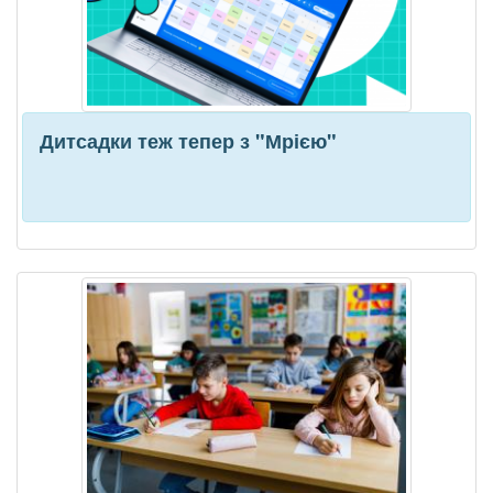
Дитсадки теж тепер з "Мрією"