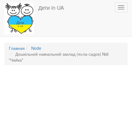
Перейти
Дети in UA
Toggl
к
navig
основному
содержанию
Главная
Node
Дошкільний навчальний заклад (ясла-садок) №6
"Чайка"