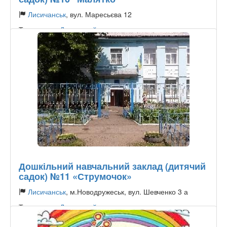
Лисичанськ
, вул. Маресьєва 12
Тип садика:
Державний
Дошкільний навчальний заклад (дитячий
садок) №11 «Струмочок»
Лисичанськ
, м.Новодружеськ, вул. Шевченко 3 а
Тип садика:
Державний