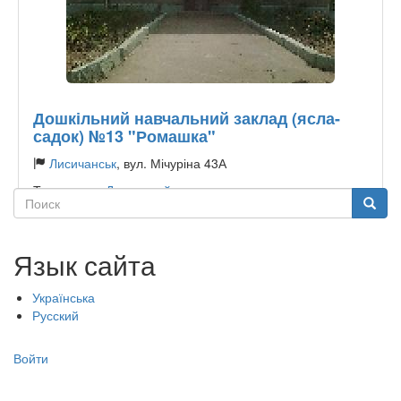
Дошкільний навчальний заклад (ясла-
садок) №13 "Ромашка"
Лисичанськ
, вул. Мічуріна 43А
Тип садика:
Державний
Поиск
Поиск
Язык сайта
Українська
Русский
Меню
Войти
учётной