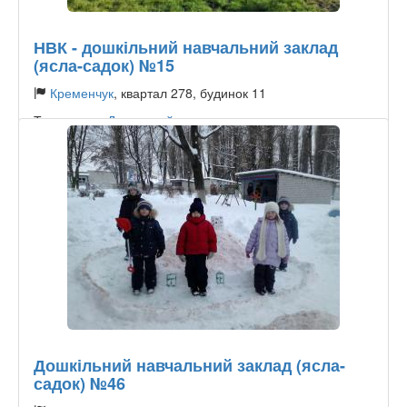
НВК - дошкільний навчальний заклад
(ясла-садок) №15
Кременчук
, квартал 278, будинок 11
Тип садика:
Державний
Дошкільний навчальний заклад (ясла-
садок) №46