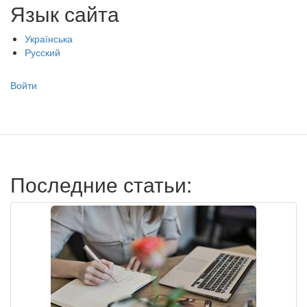
Язык сайта
Українська
Русский
Меню
Войти
учётной
записи
пользователя
Последние статьи: