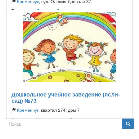
Кременчук
, вул. Олексія Древаля 37
Тип садика:
Державний
Дошкольное учебное заведение (ясли-
сад) №73
Кременчуг
, квартал 274, дом 7
Тип садика:
Государственный
Поиск
Поиск