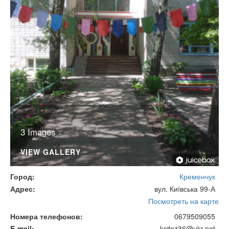
3 Images
VIEW GALLERY
Город
Кременчук
Адрес
вул. Київська 99-А
Посмотреть на карте
Номера телефонов
0679509055
E-mail
krdnz36@ukr.net