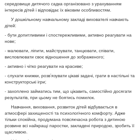
середовище дитячого садка організовано з урахуванням
інтересів дітей і відповідає їх віковим особливостям.
У дошкільному навчальному закладі вихователі навчають
дітей:
- бути допитливими і спостережливими, активно реагувати на
нове;
- малювати, ліпити, майструвати, танцювати, співати,
висловлювати своє відношення до зображеного;
- активно і чітко реагувати на красиве;
- слухати книжки, розв’язувати цікаві задачі, грати в настільні та
конструкторські ігри;
- захоплено займатись тим, що цікавить, самостійно досягати
результатів, при цьому не боятись помилок.
Навчання, виховання, розвиток дітей відбувається в
атмосфері захищеності та психологічного комфорту. Адже
тільки спокійна, продумана повсякчасна робота з дитиною
розвине всі найкращі паростки, закладені природою, зробить її
щасливою.