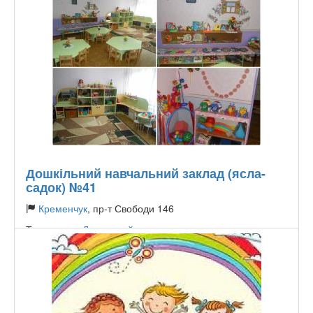
Дошкільний навчальний заклад (ясла-
садок) №41
Кременчук
, пр-т Свободи 146
Тип садика:
Державний