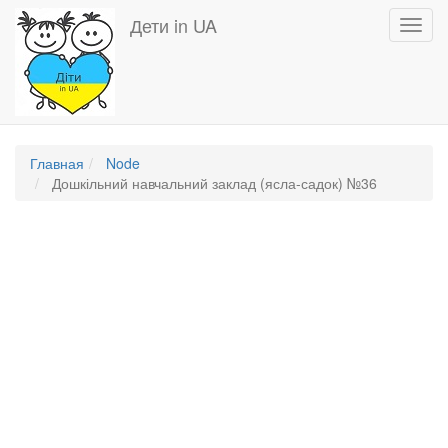
Перейти
Дети in UA
Toggl
к
navig
основному
содержанию
Главная
Node
Дошкільний навчальний заклад (ясла-садок) №36