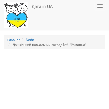
Перейти
Дети in UA
Toggl
к
navig
основному
содержанию
Главная
Node
Дошкільний навчальний заклад №6 "Ромашка"