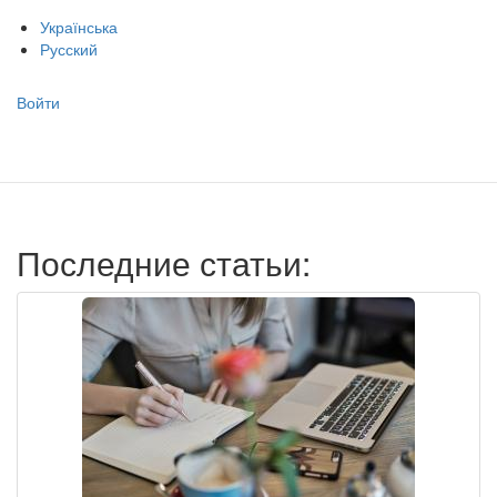
Українська
Русский
Меню
Войти
учётной
записи
пользователя
Последние статьи: