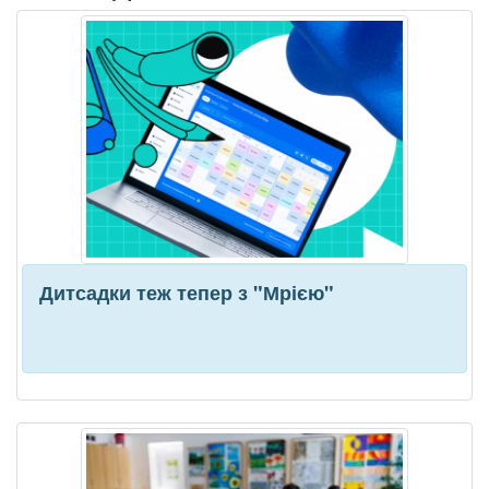
Дитсадки теж тепер з "Мрією"