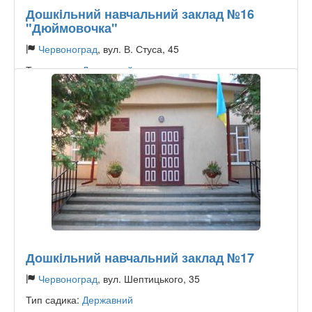
Дошкiльний навчальний заклад №16
"Дюймовочка"
Червоноград
, вул. В. Стуса, 45
Тип садика:
Державний
Дошкiльний навчальний заклад №17
Червоноград
, вул. Шептицького, 35
Тип садика:
Державний