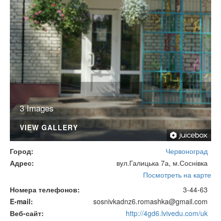
3 Images
VIEW GALLERY
Город
Червоноград
Адрес
вул.Галицька 7а, м.Соснівка
Посмотреть на карте
Номера телефонов
3-44-63
E-mail
sosnivkadnz6.romashka@gmail.com
Веб-сайт
http://4gd6.lvivedu.com/uk