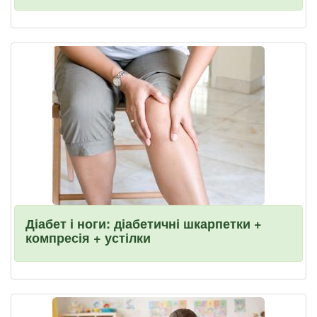
Діабет і ноги: діабетичні шкарпетки +
компресія + устілки