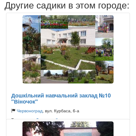
Другие садики в этом городе:
Дошкiльний навчальний заклад №10
"Віночок"
Червоноград
, вул. Курбаса, 6-а
Тип садика:
Державний